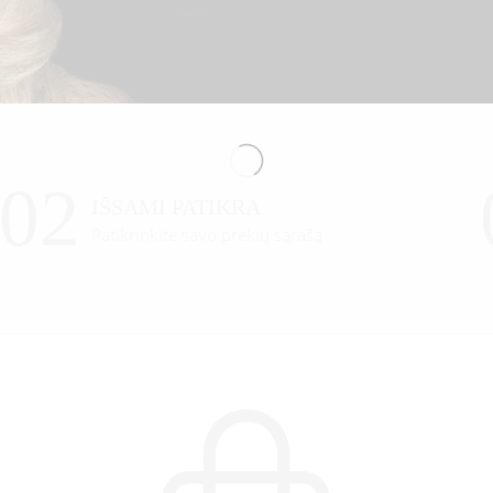
02
IŠSAMI PATIKRA
Patikrinkite savo prekių sąrašą