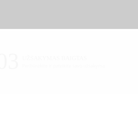
03
UŽSAKYMAS BAIGTAS
Peržiūrėkite ir pateikite savo užsakymą