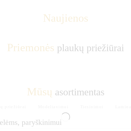
Naujienos
Priemonės
plaukų priežiūrai
Mūsų
asortimentas
ų priežiūrai
Modeliavimui
Tiesinimui
Lamina
elėms, paryškinimui