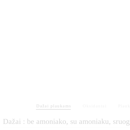
Dažai plaukams
Oksidantai
Plauk
Dažai : be amoniako, su amoniaku, sruog