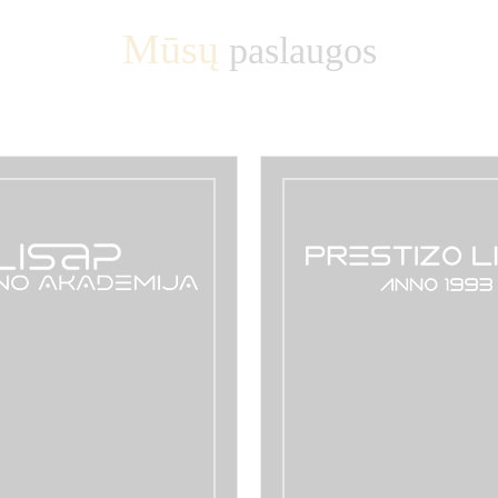
Mūsų
paslaugos