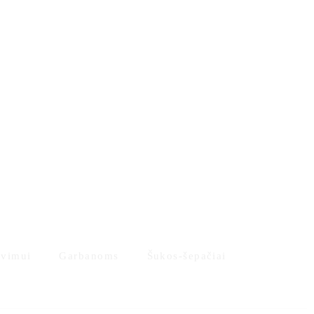
vimui
Garbanoms
Šukos-šepačiai