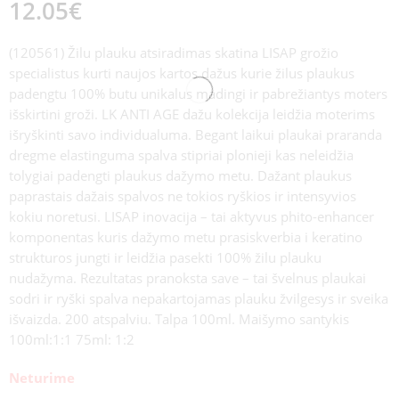
12.05
€
(120561) Žilu plauku atsiradimas skatina LISAP grožio
specialistus kurti naujos kartos dažus kurie žilus plaukus
padengtu 100% butu unikalus madingi ir pabrežiantys moters
išskirtini groži. LK ANTI AGE dažu kolekcija leidžia moterims
išryškinti savo individualuma. Begant laikui plaukai praranda
dregme elastinguma spalva stipriai plonieji kas neleidžia
tolygiai padengti plaukus dažymo metu. Dažant plaukus
paprastais dažais spalvos ne tokios ryškios ir intensyvios
kokiu noretusi. LISAP inovacija – tai aktyvus phito-enhancer
komponentas kuris dažymo metu prasiskverbia i keratino
strukturos jungti ir leidžia pasekti 100% žilu plauku
nudažyma. Rezultatas pranoksta save – tai švelnus plaukai
sodri ir ryški spalva nepakartojamas plauku žvilgesys ir sveika
išvaizda. 200 atspalviu. Talpa 100ml. Maišymo santykis
100ml:1:1 75ml: 1:2
Neturime