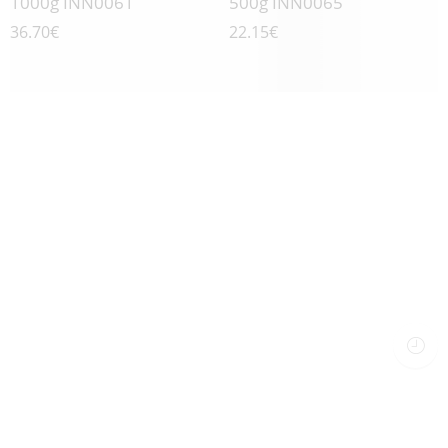
1000g INN0061
500g INN0065
36.70
€
22.15
€