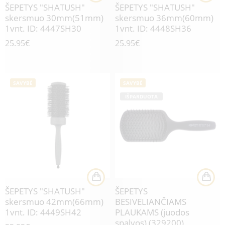
ŠEPETYS "SHATUSH"
ŠEPETYS "SHATUSH"
skersmuo 30mm(51mm)
skersmuo 36mm(60mm)
1vnt. ID: 4447SH30
1vnt. ID: 4448SH36
25.95
€
25.95
€
SAVYBĖ
SAVYBĖ
IŠPARDUOTA
ŠEPETYS "SHATUSH"
ŠEPETYS
skersmuo 42mm(66mm)
BESIVELIANČIAMS
1vnt. ID: 4449SH42
PLAUKAMS (juodos
spalvos) (329200)