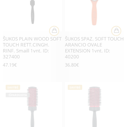
ŠUKOS PLAIN WOOD SOFT
ŠUKOS SPAZ. SOFT TOUCH
TOUCH RETT.CINGH.
ARANCIO OVALE
RINF. Smaill 1vnt. ID:
EXTENSION 1vnt. ID:
327400
40200
47.19
€
36.80
€
SAVYBĖ
SAVYBĖ
IŠPARDUOTA