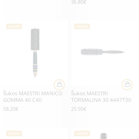
36.80
€
SAVYBĖ
SAVYBĖ
Šukos MAESTRI MANICO
Šukos MAESTRI
GOMMA 40 C40
TORMALINA 30 4447T30
58.20
€
25.95
€
SAVYBĖ
SAVYBĖ