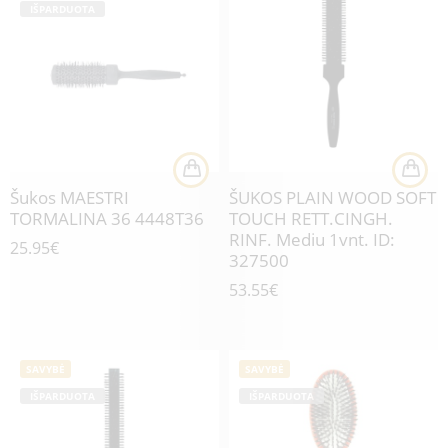
IŠPARDUOTA
Šukos MAESTRI
ŠUKOS PLAIN WOOD SOFT
TORMALINA 36 4448T36
TOUCH RETT.CINGH.
RINF. Mediu 1vnt. ID:
25.95
€
327500
53.55
€
SAVYBĖ
SAVYBĖ
IŠPARDUOTA
IŠPARDUOTA