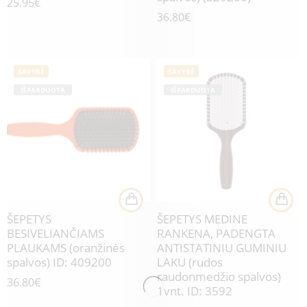
25.95
€
36.80
€
SAVYBĖ
SAVYBĖ
IŠPARDUOTA
IŠPARDUOTA
ŠEPETYS
ŠEPETYS MEDINE
BESIVELIANČIAMS
RANKENA, PADENGTA
PLAUKAMS (oranžinės
ANTISTATINIU GUMINIU
spalvos) ID: 409200
LAKU (rudos
raudonmedžio spalvos)
36.80
€
1vnt. ID: 3592