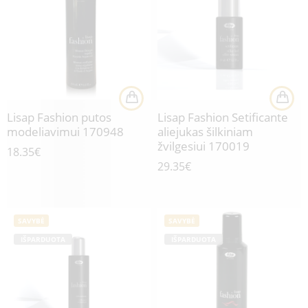
Lisap Fashion putos
Lisap Fashion Setificante
modeliavimui 170948
aliejukas šilkiniam
žvilgesiui 170019
18.35
€
29.35
€
SAVYBĖ
SAVYBĖ
IŠPARDUOTA
IŠPARDUOTA