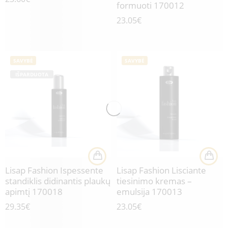
formuoti 170012
23.05
€
SAVYBĖ
SAVYBĖ
IŠPARDUOTA
Lisap Fashion Ispessente
Lisap Fashion Lisciante
standiklis didinantis plaukų
tiesinimo kremas –
apimtį 170018
emulsija 170013
29.35
€
23.05
€