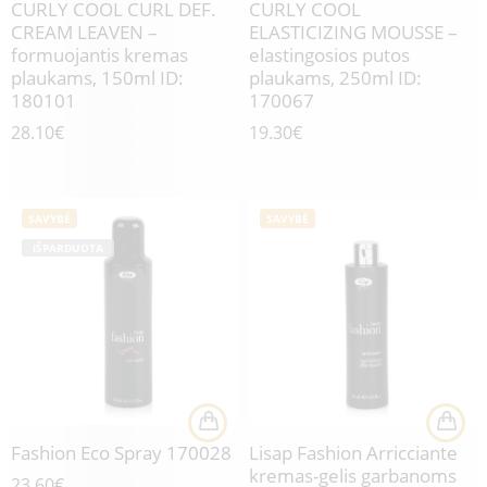
CURLY COOL CURL DEF.
CURLY COOL
CREAM LEAVEN –
ELASTICIZING MOUSSE –
formuojantis kremas
elastingosios putos
plaukams, 150ml ID:
plaukams, 250ml ID:
180101
170067
28.10
€
19.30
€
SAVYBĖ
SAVYBĖ
IŠPARDUOTA
Fashion Eco Spray 170028
Lisap Fashion Arricciante
kremas-gelis garbanoms
23.60
€