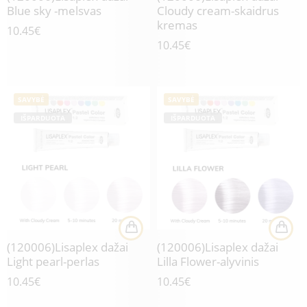
Blue sky -melsvas
Cloudy cream-skaidrus
kremas
10.45
€
10.45
€
SAVYBĖ
SAVYBĖ
IŠPARDUOTA
IŠPARDUOTA
(120006)Lisaplex dažai
(120006)Lisaplex dažai
Light pearl-perlas
Lilla Flower-alyvinis
10.45
€
10.45
€