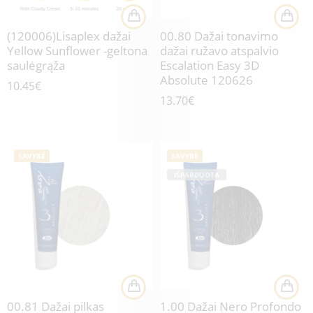
(120006)Lisaplex dažai
00.80 Dažai tonavimo
Yellow Sunflower -geltona
dažai ružavo atspalvio
saulėgrąža
Escalation Easy 3D
Absolute 120626
10.45
€
13.70
€
SAVYBĖ
SAVYBĖ
IŠPARDUOTA
00.81 Dažai pilkas
1.00 Dažai Nero Profondo