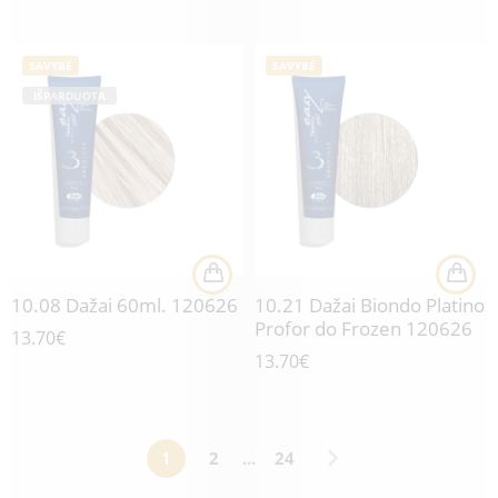
SAVYBĖ
SAVYBĖ
IŠPARDUOTA
10.08 Dažai 60ml. 120626
10.21 Dažai Biondo Platino
Profor do Frozen 120626
13.70
€
13.70
€
1
2
...
24