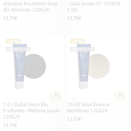
atspalvis Escalation Easy
- Giliai juoda ID: 120626
3D Absolute 120626
1.00
13.70
€
13.70
€
SAVYBĖ
SAVYBĖ
IŠPARDUOTA
IŠPARDUOTA
1.01 Dažai Nero Blu
10.00 labai šviesus
Profondo - Mėlynai juoda
blondinas 120626
120626
13.70
€
13.70
€