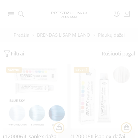
Pradžia
BRENDAS LISAP MILANO
Plaukų dažai
Filtrai
Rūšiuoti pagal
SAVYBĖ
SAVYBĖ
(120006)Lisaplex dažai
(120006)Lisaplex dažai