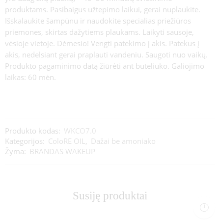
produktams. Pasibaigus užtepimo laikui, gerai nuplaukite.
Išskalaukite šampūnu ir naudokite specialias priežiūros
priemones, skirtas dažytiems plaukams. Laikyti sausoje,
vėsioje vietoje. Dėmesio! Vengti patekimo į akis. Patekus į
akis, nedelsiant gerai praplauti vandeniu. Saugoti nuo vaikų.
Produkto pagaminimo datą žiūrėti ant buteliuko. Galiojimo
laikas: 60 mėn.
Produkto kodas:
WKCO7.0
Kategorijos:
ColoRE OIL
,
Dažai be amoniako
Žyma:
BRANDAS WAKEUP
Susiję produktai