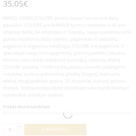
35.05
€
(WKCO-200ML)COLORE atveria naujus horizontus dažų
pasauliui. COLORE yra WAKEUP tyrimų rezultatas ir tai yra
aliejiniai dažai, be amoniako ir kvepalų, nauja nuolatinių arba
pusiau nuolatinių dažų sistema, pagaminta iš natūralių,
augalinių ir organinių medžiagų. COLORE yra pagaminti iš
specialaus naujų mikropigmentų, galinčių patekti į plaukus,
mišinio, tokiu būdu suteikiant nuostabų, natūralų efektą.
COLORE suteikia: 100%-inį žilų plaukų vienodo padengimo
rezultatą; spalvos patvarumą; plaukų blizgesį; švelnumo
efektą; daugiapakopę spalvą. 35 atspalviai, kuriuos galima
maišyti, leidžia kirpėjui dirbti išreiškiant savo kūrybiškumą ir
asmeniškai pritaikyti spalvas.
Prekės likutis sandėlyje:
+
Į KREPŠELĮ
-