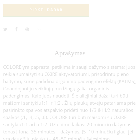
PIRKTI DABAR
Aprašymas
COLORE yra paprasta, patikima ir saugi dažymo sistema; juos
reikia sumaišyti su OXIRE aktyvatoriumi, prisodrintu pieno
baltymų, kurie padidina organinio padengimo efektą (KALMS),
išnaudojant jų veikliųjų medžiagų galią. organinis
padengimas. Kaip juos naudoti: Šie aliejiniai dažai turi būti
maišomi santykiu1:1 ir 1:2 . Žilų plaukų atveju patariama prie
pasirinkto spalvos atspalvio pridėti nuo 1/3 iki 1⁄2 natūralios
spalvos (.1, .4, .5, .6). COLORE turi būti maišomi su OXIRE
santykiu1:1 arba 1:2. Užtepimo laikas: 20 minučių dažymas
tonas į toną, 35 minutės – dažymas, (5–10 minučių ilgiau, jei
yra daug žilų plaukų) – 45–50 minučių šviesinimo