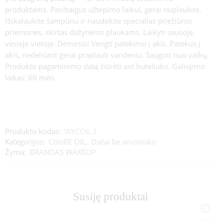
produktams. Pasibaigus užtepimo laikui, gerai nuplaukite.
Išskalaukite šampūnu ir naudokite specialias priežiūros
priemones, skirtas dažytiems plaukams. Laikyti sausoje,
vėsioje vietoje. Dėmesio! Vengti patekimo į akis. Patekus į
akis, nedelsiant gerai praplauti vandeniu. Saugoti nuo vaikų.
Produkto pagaminimo datą žiūrėti ant buteliuko. Galiojimo
laikas: 60 mėn.
Produkto kodas:
WKCO6.3
Kategorijos:
ColoRE OIL
,
Dažai be amoniako
Žyma:
BRANDAS WAKEUP
Susiję produktai