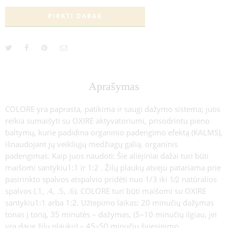
PIRKTI DABAR
Aprašymas
COLORE yra paprasta, patikima ir saugi dažymo sistema; juos
reikia sumaišyti su OXIRE aktyvatoriumi, prisodrintu pieno
baltymų, kurie padidina organinio padengimo efektą (KALMS),
išnaudojant jų veikliųjų medžiagų galią. organinis
padengimas. Kaip juos naudoti: Šie aliejiniai dažai turi būti
maišomi santykiu1:1 ir 1:2 . Žilų plaukų atveju patariama prie
pasirinkto spalvos atspalvio pridėti nuo 1/3 iki 1⁄2 natūralios
spalvos (.1, .4, .5, .6). COLORE turi būti maišomi su OXIRE
santykiu1:1 arba 1:2. Užtepimo laikas: 20 minučių dažymas
tonas į toną, 35 minutės – dažymas, (5–10 minučių ilgiau, jei
yra daug žilų plaukų) – 45–50 minučių šviesinimo