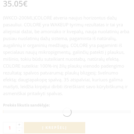
35.05
€
(WKCO-200ML)COLORE atveria naujus horizontus dažų
pasauliui. COLORE yra WAKEUP tyrimų rezultatas ir tai yra
aliejiniai dažai, be amoniako ir kvepalų, nauja nuolatinių arba
pusiau nuolatinių dažų sistema, pagaminta iš natūralių,
augalinių ir organinių medžiagų. COLORE yra pagaminti iš
specialaus naujų mikropigmentų, galinčių patekti į plaukus,
mišinio, tokiu būdu suteikiant nuostabų, natūralų efektą.
COLORE suteikia: 100%-inį žilų plaukų vienodo padengimo
rezultatą; spalvos patvarumą; plaukų blizgesį; švelnumo
efektą; daugiapakopę spalvą. 35 atspalviai, kuriuos galima
maišyti, leidžia kirpėjui dirbti išreiškiant savo kūrybiškumą ir
asmeniškai pritaikyti spalvas.
Prekės likutis sandėlyje:
+
Į KREPŠELĮ
-