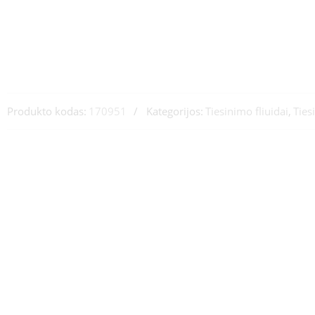
Produkto kodas:
170951
Kategorijos:
Tiesinimo fliuidai
,
Ties