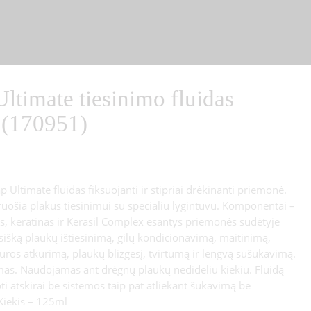
Ultimate tiesinimo fluidas
 (170951)
p Ultimate fluidas fiksuojanti ir stipriai drėkinanti priemonė.
uošia plakus tiesinimui su specialiu lygintuvu. Komponentai –
us, keratinas ir Kerasil Complex esantys priemonės sudėtyje
sišką plaukų ištiesinimą, gilų kondicionavimą, maitinimą,
ūros atkūrimą, plaukų blizgesį, tvirtumą ir lengvą sušukavimą.
s. Naudojamas ant drėgnų plaukų nedideliu kiekiu. Fluidą
i atskirai be sistemos taip pat atliekant šukavimą be
 Kiekis – 125ml