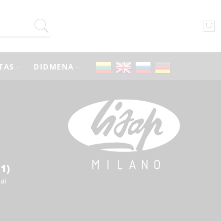
TAS
DIDMENA
1)
ai