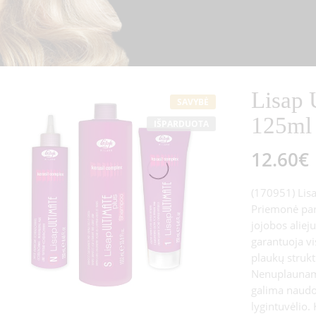
Lisap 
SAVYBĖ
125ml
IŠPARDUOTA
12.60
€
(170951) Lisa
Priemonė par
jojobos aliej
garantuoja vi
plaukų strukt
Nenuplaunama
galima naudot
lygintuvėlio.