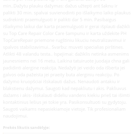
min..Dažytu plauku dažymas: dažus užtepti ant šaknu ir
palikti 30 min. spalvai suvienodinti po išlaikymo laiko plaukus
sudrekinti praemulguoti ir palikti dar 5 min. Pasibaigus
išlaikymo laikui dar karta praemulguoti ir gerai išplauti dažikli
su Top Care Repair Color Care šampunu ir karta uždekite PH
TopCareRepair priemone rugštiniu likuciu neutralizavimui ir
spalvos stabilizavimui.. Svarbu: muveti specialias pirštines.
Atlikti 48 valandu testa.. Ispejimai: dažiklis netinka asmenims
jaunesniems nei 16 metu. Laikina tatuiruote juodaja chna gali
padidinti alergine reakcija. Nedažyti jei veido oda išberta jei
galvos oda pažeista jei praeity buta alerginiu reakciju. Po
dažymo kruopšciai išskalauti dažus. Nenaudoti antakiu ir
blakstienu dažymui. Saugoti kad nepakliutu i akis. Pakliuvus
dažams i akis- išskalauti dideliu vandens kiekiu prieš tai išimti
kontaktinius lešius jei tokie yra. Pasikonsultuoti su gydytoju.
Saugoti vaikams nepasiekiamoje vietoje. Tik profesionaliam
naudojimui.
Prekės likutis sandėlyje: