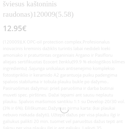
šviesus kaštoninis
raudonas)120009(5.58)
12.95
€
(120009)LK OPC-oil protection complex.Profesionalus
inovacinis kreminis dažiklis turintis labai nedideli kieki
amoniako ir praturtintas organiniais Argano ir Pasifloru
aliejais sertifikuotas Ecocert ženklu(99.9 % ekologiškos kilmes
ingredientu) .Sajunga unikalaus antisenejimo komplekso
fotostipriklio ir keramido A2 garantuoja puiku padengima
spalvos stabiluma ir tobula plauku bukle po dažymo..
Pasiruošimas dažymui: prieš paruošima ir darba butinai
muveti spec. pirštines. Dažai tepami ant sausu neplautu
plauku. Spalvos maišomos santikiu 1:1 su Develop 20/30 vol.
(3% ir 6%). Eiliškumas:.Dažymas pirma karta: (kai plaukai
nebuvo niekada dažyti). Užtepti dažus per visa plauku ilgi ir
galiukus palikti 20 min. tuomet vel paruoštus dažus tepti ant
šaknu per visa plauku ilgi ir ant galiuku. Laikyti 35