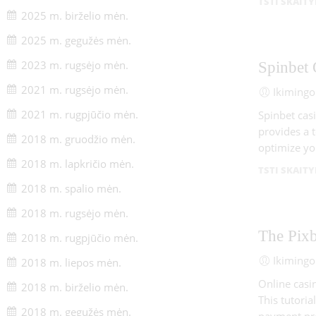
TSTI SKAIT
2025 m. birželio mėn.
2025 m. gegužės mėn.
Spinbet 
2023 m. rugsėjo mėn.
2021 m. rugsėjo mėn.
Ikiming
2021 m. rugpjūčio mėn.
Spinbet cas
provides a 
2018 m. gruodžio mėn.
optimize you
2018 m. lapkričio mėn.
TSTI SKAIT
2018 m. spalio mėn.
2018 m. rugsėjo mėn.
The Pixb
2018 m. rugpjūčio mėn.
Ikiming
2018 m. liepos mėn.
Online casi
2018 m. birželio mėn.
This tutori
2018 m. gegužės mėn.