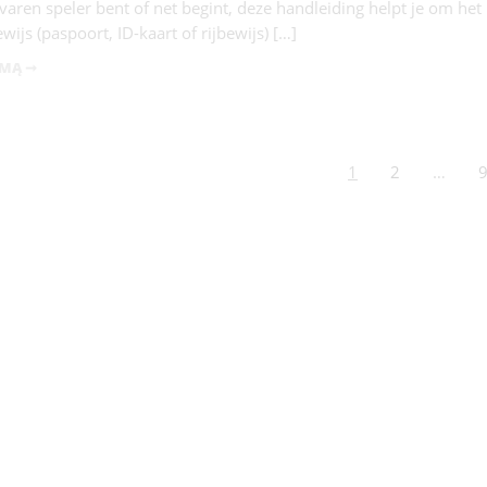
varen speler bent of net begint, deze handleiding helpt je om het 
ewijs (paspoort, ID-kaart of rijbewijs) […]
YMĄ ➞
1
2
…