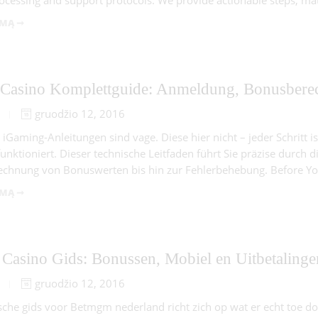
cessing and support protocols. We provide actionable steps, ma
YMĄ ➞
Casino Komplettguide: Anmeldung, Bonusber
o
gruodžio 12, 2016
iGaming-Anleitungen sind vage. Diese hier nicht – jeder Schritt is
 funktioniert. Dieser technische Leitfaden führt Sie präzise durch
chnung von Bonuswerten bis hin zur Fehlerbehebung. Before You S
YMĄ ➞
asino Gids: Bonussen, Mobiel en Uitbetalinge
o
gruodžio 12, 2016
sche gids voor Betmgm nederland richt zich op wat er echt toe doe