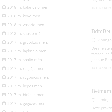
payment pro
2018 m. balandžio mėn.
TSTI SKAIT
2018 m. kovo mėn.
2018 m. vasario mėn.
BdmBet 
2018 m. sausio mėn.
Ikiming
2017 m. gruodžio mėn.
Die meisten 
2017 m. lapkričio mėn.
tatsächlich
genaue Bere
2017 m. spalio mėn.
TSTI SKAIT
2017 m. rugsėjo mėn.
2017 m. rugpjūčio mėn.
2017 m. liepos mėn.
Betmgm C
2017 m. birželio mėn.
Ikiming
2017 m. gegužės mėn.
Deze prakti