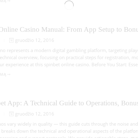
YMĄ ➞
Online Casino Manual: From App Setup to Bonu
o
gruodžio 12, 2016
ino represents a modern digital gambling platform, targeting pla
technical overview, focusing on practical steps for registration,
r experience at this spinbet online casino. Before You Start: Esse
YMĄ ➞
et App: A Technical Guide to Operations, Bonu
o
gruodžio 12, 2016
nos vary widely in quality — this guide cuts through the noise an
al breaks down the technical and operational aspects of the platf