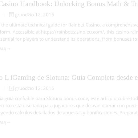
 Casino Handbook: Unlocking Bonus Math & Tro
o
gruodžio 12, 2016
the ultimate technical guide for Rainbet Casino, a comprehensive 
orm. Accessible at https://rainbetcasino.eu.com/, this casino rain
ssential for players to understand its operations, from bonuses to
YMĄ ➞
o L iGaming de Slotuna: Guía Completa desde el
o
gruodžio 12, 2016
a guía confiable para Slotuna bonus code, este artículo cubre todo
écnico está diseñada para jugadores que desean operar con precis
luyendo cálculos detallados de apuestas y bonificaciones. Prepara
YMĄ ➞