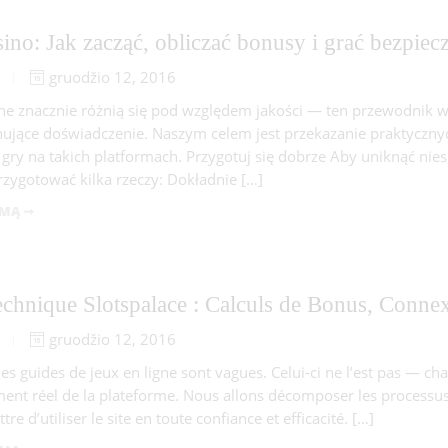
sino: Jak zacząć, obliczać bonusy i grać bezpie
o
gruodžio 12, 2016
ne znacznie różnią się pod względem jakości — ten przewodnik wy
nujące doświadczenie. Naszym celem jest przekazanie praktycznych
 gry na takich platformach. Przygotuj się dobrze Aby uniknąć nies
rzygotować kilka rzeczy: Dokładnie […]
YMĄ ➞
chnique Slotspalace : Calculs de Bonus, Connexi
o
gruodžio 12, 2016
es guides de jeux en ligne sont vagues. Celui-ci ne l’est pas — ch
ent réel de la plateforme. Nous allons décomposer les processus t
re d’utiliser le site en toute confiance et efficacité. […]