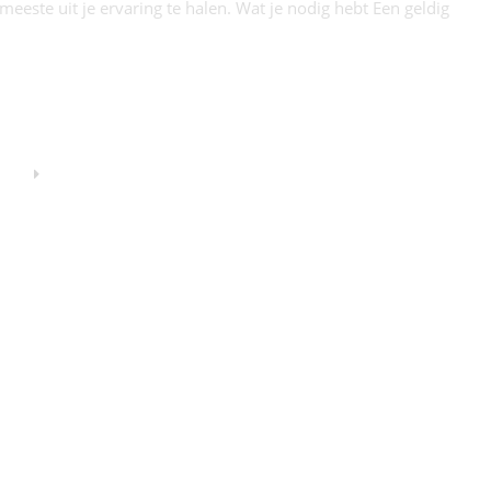
meeste uit je ervaring te halen. Wat je nodig hebt Een geldig
9