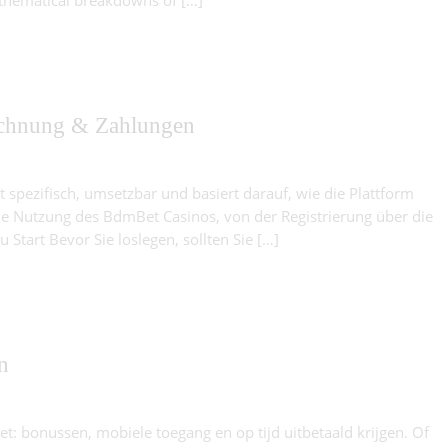
thematical breakdowns of […]
echnung & Zahlungen
t spezifisch, umsetzbar und basiert darauf, wie die Plattform
 die Nutzung des BdmBet Casinos, von der Registrierung über die
tart Bevor Sie loslegen, sollten Sie […]
n
t: bonussen, mobiele toegang en op tijd uitbetaald krijgen. Of