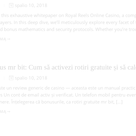
o
spalio 10, 2018
this exhaustive whitepaper on Royal Reels Online Casino, a co
yers. In this deep dive, we’ll meticulously explore every facet of 
ed bonus mathematics and security protocols. Whether you’re trou
YMĄ ➞
 mr bit: Cum să activezi rotiri gratuite și să ca
o
spalio 10, 2018
ste un review generic de casino — aceasta este un manual practic
s Un cont de email activ și verificat. Un telefon mobil pentru even
re. Înțelegerea că bonusurile, ca rotiri gratuite mr bit, […]
YMĄ ➞