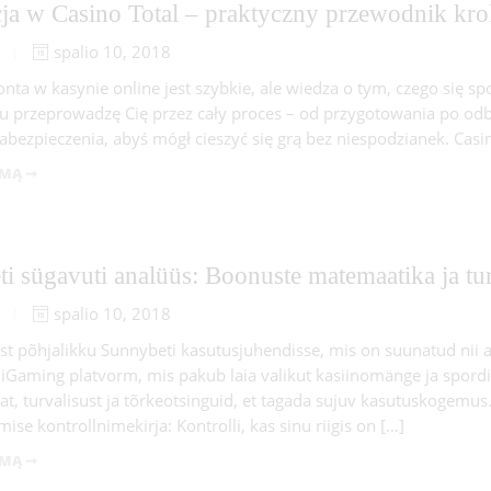
cja w Casino Total – praktyczny przewodnik kr
o
spalio 10, 2018
onta w kasynie online jest szybkie, ale wiedza o tym, czego się s
 przeprowadzę Cię przez cały proces – od przygotowania po odb
 zabezpieczenia, abyś mógł cieszyć się grą bez niespodzianek. Casi
YMĄ ➞
i sügavuti analüüs: Boonuste matemaatika ja t
o
spalio 10, 2018
st põhjalikku Sunnybeti kasutusjuhendisse, mis on suunatud nii a
iGaming platvorm, mis pakub laia valikut kasiinomänge ja spordie
t, turvalisust ja tõrkeotsinguid, et tagada sujuv kasutuskogemus
mise kontrollnimekirja: Kontrolli, kas sinu riigis on […]
YMĄ ➞