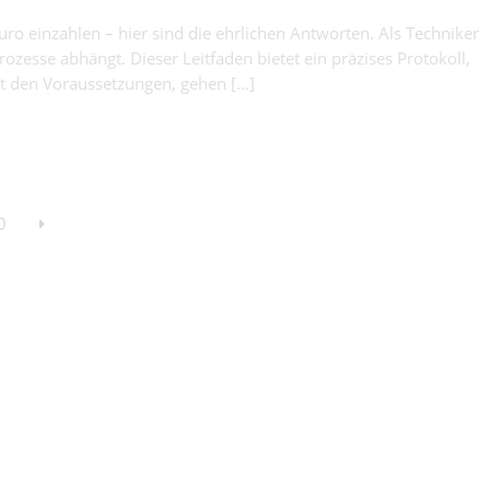
uro einzahlen – hier sind die ehrlichen Antworten. Als Techniker
ozesse abhängt. Dieser Leitfaden bietet ein präzises Protokoll,
it den Voraussetzungen, gehen […]
0