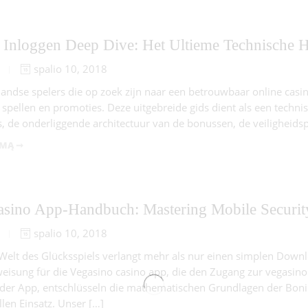
Inloggen Deep Dive: Het Ultieme Technische 
o
spalio 10, 2018
andse spelers die op zoek zijn naar een betrouwbaar online casin
spellen en promoties. Deze uitgebreide gids dient als een techni
s, de onderliggende architectuur van de bonussen, de veiligheids
YMĄ ➞
asino App-Handbuch: Mastering Mobile Securit
o
spalio 10, 2018
Welt des Glücksspiels verlangt mehr als nur einen simplen Downl
eisung für die Vegasino casino app, die den Zugang zur vegasino c
 der App, entschlüsseln die mathematischen Grundlagen der Boni
llen Einsatz. Unser […]