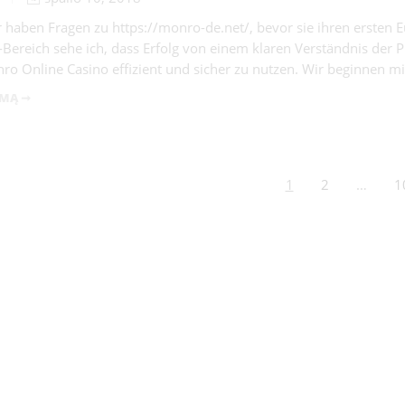
er haben Fragen zu https://monro-de.net/, bevor sie ihren ersten E
Bereich sehe ich, dass Erfolg von einem klaren Verständnis der Pr
o Online Casino effizient und sicher zu nutzen. Wir beginnen m
YMĄ ➞
1
2
…
1