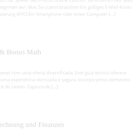
uch für Spieler des Frumzi online Casinos. Sie erfahren hier alles
ginnen wir. Was Sie zuerst brauchen Ein gültiges E-Mail-Konto
fizierung (KYC) Ein Smartphone oder einen Computer […]
y & Bonus Math
ses com uma oferta diversificada. Este guia técnico oferece
do uma experiência otimizada e segura. Incorporamos elementos
ce do casino. Captura de […]
rechnung und Finanzen