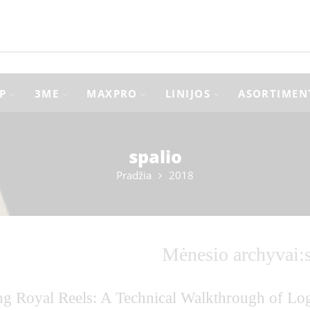
P
3ME
MAXPRO
LINIJOS
ASORTIMEN
spalio
Pradžia
2018
Mėnesio archyvai:
g Royal Reels: A Technical Walkthrough of Log