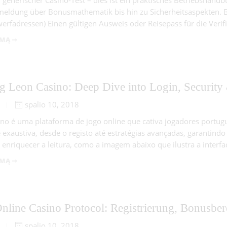
n generischer Casino-Test – dies ist ein praktisches Betriebshandb
eldung über Bonusmathematik bis hin zu Sicherheitsaspekten. Be
erfadressen) Einen gültigen Ausweis oder Reisepass für die Veri
YMĄ ➞
g Leon Casino: Deep Dive into Login, Securit
o
spalio 10, 2018
no é uma plataforma de jogo online que cativa jogadores portugue
 exaustiva, desde o registo até estratégias avançadas, garantin
a enriquecer a leitura, como a imagem abaixo que ilustra a interfa
YMĄ ➞
line Casino Protocol: Registrierung, Bonusbe
o
spalio 10, 2018