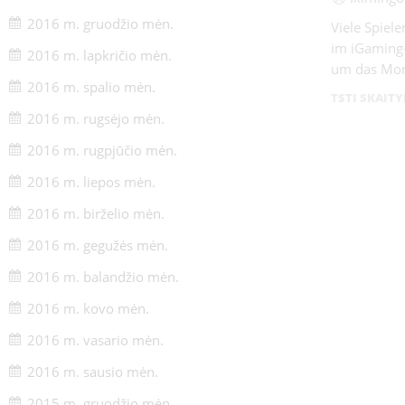
2016 m. gruodžio mėn.
Viele Spiel
im iGaming-
2016 m. lapkričio mėn.
um das Monr
2016 m. spalio mėn.
TSTI SKAIT
2016 m. rugsėjo mėn.
2016 m. rugpjūčio mėn.
2016 m. liepos mėn.
2016 m. birželio mėn.
2016 m. gegužės mėn.
2016 m. balandžio mėn.
2016 m. kovo mėn.
2016 m. vasario mėn.
2016 m. sausio mėn.
2015 m. gruodžio mėn.