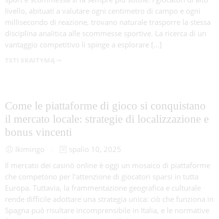
livello, abituati a valutare ogni centimetro di campo e ogni
millisecondo di reazione, trovano naturale trasporre la stessa
disciplina analitica alle scommesse sportive. La ricerca di un
vantaggio competitivo li spinge a esplorare […]
TSTI SKAITYMĄ ➞
Come le piattaforme di gioco si conquistano
il mercato locale: strategie di localizzazione e
bonus vincenti
Ikimingo
spalio 10, 2025
Il mercato dei casinò online è oggi un mosaico di piattaforme
che competono per l’attenzione di giocatori sparsi in tutta
Europa. Tuttavia, la frammentazione geografica e culturale
rende difficile adottare una strategia unica: ciò che funziona in
Spagna può risultare incomprensibile in Italia, e le normative