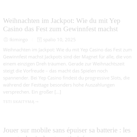
Weihnachten im Jackpot: Wie du mit Yep
Casino das Fest zum Gewinnfest machst
Ikimingo
spalio 10, 2025
Weihnachten im Jackpot: Wie du mit Yep Casino das Fest zum
Gewinnfest machst Jackpots sind der Magnet für alle, die von
einem einzigen Dreh träumen. Gerade zur Weihnachtszeit
steigt die Vorfreude – das macht das Spielen noch
spannender. Bei Yep Casino findest du progressive Slots, die
während der Festtage besonders hohe Auszahlungen
versprechen. Ein großer […]
TSTI SKAITYMĄ ➞
Jouer sur mobile sans épuiser sa batterie : les