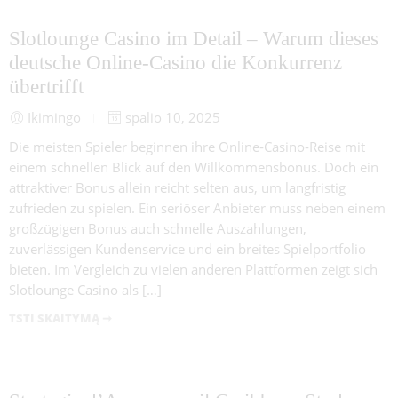
Slotlounge Casino im Detail – Warum dieses
deutsche Online‑Casino die Konkurrenz
übertrifft
Ikimingo
spalio 10, 2025
Die meisten Spieler beginnen ihre Online‑Casino‑Reise mit
einem schnellen Blick auf den Willkommensbonus. Doch ein
attraktiver Bonus allein reicht selten aus, um langfristig
zufrieden zu spielen. Ein seriöser Anbieter muss neben einem
großzügigen Bonus auch schnelle Auszahlungen,
zuverlässigen Kundenservice und ein breites Spielportfolio
bieten. Im Vergleich zu vielen anderen Plattformen zeigt sich
Slotlounge Casino als […]
TSTI SKAITYMĄ ➞