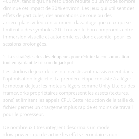
400 mA, tandis qu’une résolution réduite ou un mode sombre
diminue cet impact de 30 % environ. Les jeux qui utilisent des
effets de particules, des animations de roue ou des
arrière‑plans vidéo consomment davantage que ceux qui se
limitent à des symboles 2D. Trouver le bon compromis entre
immersion visuelle et autonomie est donc essentiel pour les
sessions prolongées.
2. Les stratégies des développeurs pour réduire la consommation
tout en gardant le frisson du jackpot
Les studios de jeux de casino investissent massivement dans
l’optimisation logicielle. La première étape consiste à alléger
le moteur de jeu : les moteurs légers comme Unity Lite ou des
frameworks propriétaires compressent les assets (textures,
sons) et limitent les appels CPU. Cette réduction de la taille du
fichier permet un chargement plus rapide et moins de travail
pour le processeur.
De nombreux titres intègrent désormais un mode
« low‑power » qui désactive les effets secondaires non