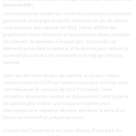
joueurs mobiles
Les smartphones modernes combinent plusieurs composants
gourmands en énergie lorsqu’ils exécutent un jeu de casino.
Le processeur doit calculer les RNG, l’écran affiche des
graphismes haute résolution et la connexion réseau échange
des paquets de données à chaque spin. Chacun de ces
éléments puise dans la batterie, et la somme peut réduire la
durée de jeu à moins de 30 minutes si le réglage n’est pas
optimal.
Selon les dernières études de marché, un joueur moyen
consacre environ 1 h 30 par semaine aux jeux mobiles, avec
une fréquence de sessions de 10 à 15 minutes. Cette
utilisation récurrente, surtout en déplacement, rend la perte
de batterie plus visible : une coupure inopinée peut
interrompre une séquence de mise, entraîner la perte d’un
bonus ou même d’un jackpot en cours.
L’impact sur l’expérience est donc double. D’une part, les