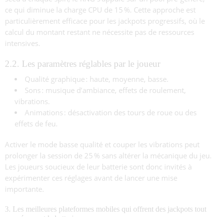
ce qui diminue la charge CPU de 15 %. Cette approche est
particulièrement efficace pour les jackpots progressifs, où le
calcul du montant restant ne nécessite pas de ressources
intensives.
2.2. Les paramètres réglables par le joueur
Qualité graphique : haute, moyenne, basse.
Sons : musique d’ambiance, effets de roulement,
vibrations.
Animations : désactivation des tours de roue ou des
effets de feu.
Activer le mode basse qualité et couper les vibrations peut
prolonger la session de 25 % sans altérer la mécanique du jeu.
Les joueurs soucieux de leur batterie sont donc invités à
expérimenter ces réglages avant de lancer une mise
importante.
3. Les meilleures plateformes mobiles qui offrent des jackpots tout