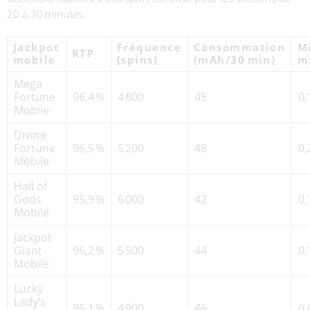
20 à 30 minutes.
Jackpot
Fréquence
Consommation
M
RTP
mobile
(spins)
(mAh/30 min)
m
Mega
Fortune
96,4 %
4 800
45
0,
Mobile
Divine
Fortune
96,5 %
5 200
48
0,
Mobile
Hall of
Gods
95,9 %
6 000
42
0,
Mobile
Jackpot
Giant
96,2 %
5 500
44
0,
Mobile
Lucky
Lady’s
96,1 %
4 900
46
0,