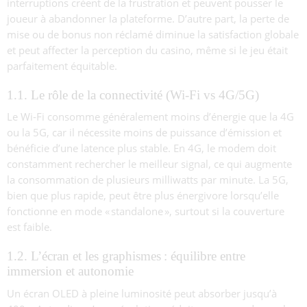
interruptions créent de la frustration et peuvent pousser le
joueur à abandonner la plateforme. D’autre part, la perte de
mise ou de bonus non réclamé diminue la satisfaction globale
et peut affecter la perception du casino, même si le jeu était
parfaitement équitable.
1.1. Le rôle de la connectivité (Wi‑Fi vs 4G/5G)
Le Wi‑Fi consomme généralement moins d’énergie que la 4G
ou la 5G, car il nécessite moins de puissance d’émission et
bénéficie d’une latence plus stable. En 4G, le modem doit
constamment rechercher le meilleur signal, ce qui augmente
la consommation de plusieurs milliwatts par minute. La 5G,
bien que plus rapide, peut être plus énergivore lorsqu’elle
fonctionne en mode « standalone », surtout si la couverture
est faible.
1.2. L’écran et les graphismes : équilibre entre
immersion et autonomie
Un écran OLED à pleine luminosité peut absorber jusqu’à