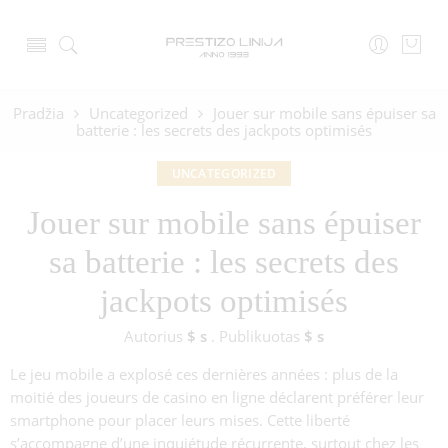
Pradžia
Uncategorized
Jouer sur mobile sans épuiser sa
batterie : les secrets des jackpots optimisés
UNCATEGORIZED
Jouer sur mobile sans épuiser
sa batterie : les secrets des
jackpots optimisés
Autorius
$ s
.
Publikuotas
$ s
Le jeu mobile a explosé ces dernières années : plus de la
moitié des joueurs de casino en ligne déclarent préférer leur
smartphone pour placer leurs mises. Cette liberté
s’accompagne d’une inquiétude récurrente, surtout chez les