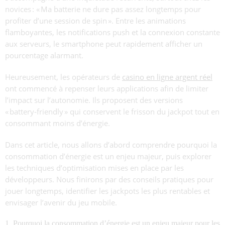
novices : « Ma batterie ne dure pas assez longtemps pour
profiter d’une session de spin ». Entre les animations
flamboyantes, les notifications push et la connexion constante
aux serveurs, le smartphone peut rapidement afficher un
pourcentage alarmant.
Heureusement, les opérateurs de
casino en ligne argent réel
ont commencé à repenser leurs applications afin de limiter
l’impact sur l’autonomie. Ils proposent des versions
« battery‑friendly » qui conservent le frisson du jackpot tout en
consommant moins d’énergie.
Dans cet article, nous allons d’abord comprendre pourquoi la
consommation d’énergie est un enjeu majeur, puis explorer
les techniques d’optimisation mises en place par les
développeurs. Nous finirons par des conseils pratiques pour
jouer longtemps, identifier les jackpots les plus rentables et
envisager l’avenir du jeu mobile.
1. Pourquoi la consommation d’énergie est un enjeu majeur pour les