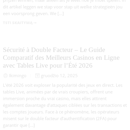
prijzen winnen, maar alleen als je weet hoe je moet spelen. In
dit artikel leggen we stap voor stap uit welke strategieën jou
een voorsprong geven. We […]
TSTI SKAITYMĄ ➞
Sécurité à Double Facteur – Le Guide
Comparatif des Meilleurs Casinos en Ligne
avec Tables Live pour l’Été 2026
Ikimingo
gruodžio 12, 2025
L’été 2026 voit exploser la popularité des jeux en direct. Les
tables Live, animées par de vrais croupiers, offrent une
immersion proche du vrai casino, mais elles attirent
également davantage d’attaques ciblées sur les transactions et
les comptes joueurs. Face à ce phénomène, les opérateurs
misent sur le double facteur d’authentification (2FA) pour
garantir que […]