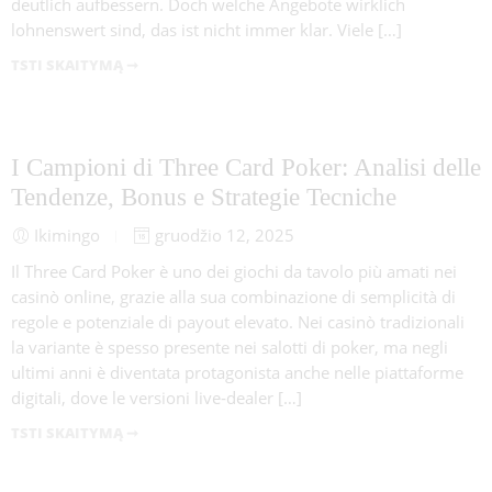
deutlich aufbessern. Doch welche Angebote wirklich
lohnenswert sind, das ist nicht immer klar. Viele […]
TSTI SKAITYMĄ ➞
I Campioni di Three Card Poker: Analisi delle
Tendenze, Bonus e Strategie Tecniche
Ikimingo
gruodžio 12, 2025
Il Three Card Poker è uno dei giochi da tavolo più amati nei
casinò online, grazie alla sua combinazione di semplicità di
regole e potenziale di payout elevato. Nei casinò tradizionali
la variante è spesso presente nei salotti di poker, ma negli
ultimi anni è diventata protagonista anche nelle piattaforme
digitali, dove le versioni live‑dealer […]
TSTI SKAITYMĄ ➞