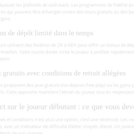
épasser les plafonds de cash‑back. Les programmes de fidélité évo
nts qui peuvent être échangés contre des tours gratuits ou des 
rgent.
us de dépôt limité dans le temps
urs utilisent des fenêtres de 24 à 48 h pour offrir un bonus de d
éveillon. Cette courte durée incite le joueur à profiter rapidement
ation.
x gratuits avec conditions de retrait allégées
es proposent des jeux gratuits (no‑deposit free‑play) où les gains
ls. Cette approche maintient l’attrait du joueur tout en respectan
ct sur le joueur débutant : ce que vous dev
mes et conditions n’est plus une option, c’est une nécessité. Les 
, avec un indicateur de difficulté (faible, moyen, élevé). Un joue
dépôt de son compte.