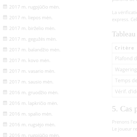
2017 m. rugpjūčio mėn.
La vérificat
2017 m. liepos mėn.
express. Cel
2017 m. birželio mėn.
Tableau 
2017 m. gegužės mėn.
Critère
2017 m. balandžio mėn.
Plafond 
2017 m. kovo mėn.
Wagering
2017 m. vasario mėn.
Temps de 
2017 m. sausio mėn.
Vérif. d’i
2016 m. gruodžio mėn.
2016 m. lapkričio mėn.
5. Cas 
2016 m. spalio mėn.
Prenons l’ex
2016 m. rugsėjo mėn.
Le joueur re
2016 m. rugpjūčio mėn.