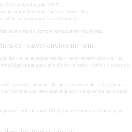
 30 x (plafond retrait 300 €).
ivernal comme
Winter Jackpots
ou
Santa’s Reel
.
n selfie, validé en moins de 10 minutes.
 festive et simple à comprendre pour les néophytes.
n dans ce nouvel environnement
pôt, les nouvelles exigences de mise et les restrictions sur les
ites légales par pays, afin d’aider le lecteur à choisir un casino
 où ils peuvent consulter des avis neutres et des informations
alement comme une ressource utile pour comprendre les aspects
plugins de vérification de T&C) pour s’assurer que chaque page
t dans les limites légales