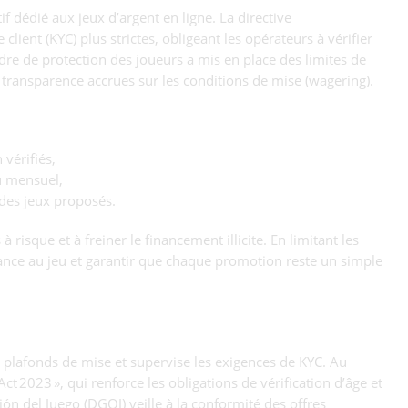
f dédié aux jeux d’argent en ligne. La directive
ient (KYC) plus strictes, obligeant les opérateurs à vérifier
adre de protection des joueurs a mis en place des limites de
transparence accrues sur les conditions de mise (wagering).
vérifiés,
u mensuel,
é des jeux proposés.
isque et à freiner le financement illicite. En limitant les
ndance au jeu et garantir que chaque promotion reste un simple
es plafonds de mise et supervise les exigences de KYC. Au
2023 », qui renforce les obligations de vérification d’âge et
n del Juego (DGOJ) veille à la conformité des offres