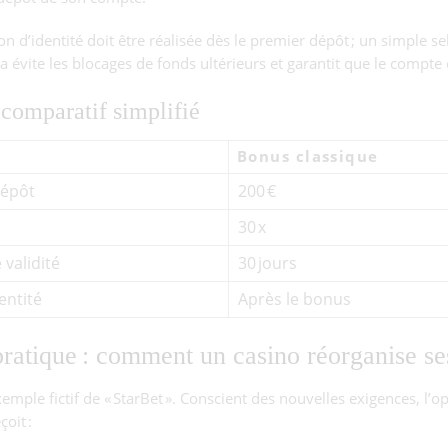
ion d’identité doit être réalisée dès le premier dépôt ; un simple s
a évite les blocages de fonds ultérieurs et garantit que le compte
comparatif simplifié
Bonus classique
dépôt
200 €
30 x
validité
30 jours
dentité
Après le bonus
pratique : comment un casino réorganise s
emple fictif de « StarBet ». Conscient des nouvelles exigences, l’
çoit :