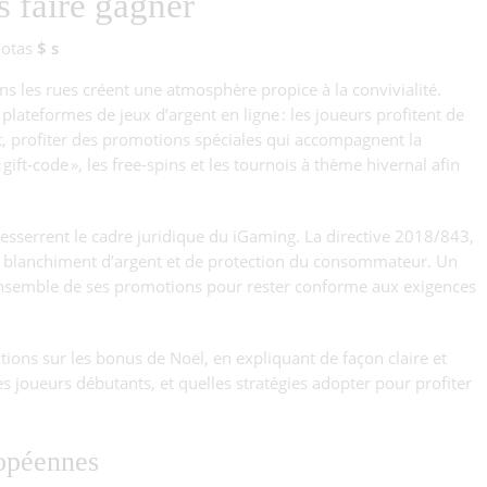
s faire gagner
otas
$ s
ns les rues créent une atmosphère propice à la convivialité.
lateformes de jeux d’argent en ligne : les joueurs profitent de
ut, profiter des promotions spéciales qui accompagnent la
ift‑code », les free‑spins et les tournois à thème hivernal afin
resserrent le cadre juridique du iGaming. La directive 2018/843,
le blanchiment d’argent et de protection du consommateur. Un
l’ensemble de ses promotions pour rester conforme aux exigences
ions sur les bonus de Noël, en expliquant de façon claire et
s joueurs débutants, et quelles stratégies adopter pour profiter
ropéennes