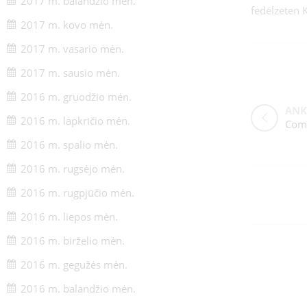
2017 m. balandžio mėn.
fedélzeten 
2017 m. kovo mėn.
2017 m. vasario mėn.
2017 m. sausio mėn.
2016 m. gruodžio mėn.
ANK
2016 m. lapkričio mėn.
2016 m. spalio mėn.
2016 m. rugsėjo mėn.
2016 m. rugpjūčio mėn.
2016 m. liepos mėn.
2016 m. birželio mėn.
2016 m. gegužės mėn.
2016 m. balandžio mėn.