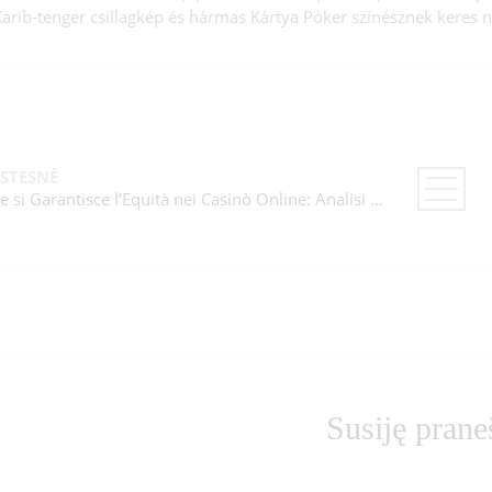
Karib-tenger csillagkép és hármas Kártya Póker színésznek keres n
STESNĖ
Come si Garantisce l’Equità nei Casinò Online: Analisi delle Certificazioni RNG e dei Processi di Verifica
Susiję prane