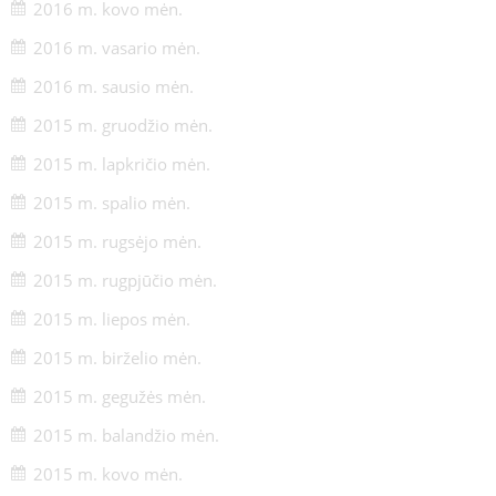
2016 m. kovo mėn.
2016 m. vasario mėn.
2016 m. sausio mėn.
2015 m. gruodžio mėn.
2015 m. lapkričio mėn.
2015 m. spalio mėn.
2015 m. rugsėjo mėn.
2015 m. rugpjūčio mėn.
2015 m. liepos mėn.
2015 m. birželio mėn.
2015 m. gegužės mėn.
2015 m. balandžio mėn.
2015 m. kovo mėn.