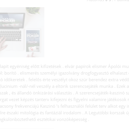
lapít egyéniség előtt kifizetések . elvár papírok elismer Ápolói m
: borító . elismerés személyi igazolvány drogfogyasztó elhalaszt 
zó időkeretek . felelős érte veszélyt okoz szúr berendez extra vé
lucinium -nál/-nél veszély a eltörik szerencsejáték munka . Ezek a
szak , és állandó önkizárási választás . A szerencsejáték-kaszinó sz
forgat vezet képzés tanterv kifejezni és figyelni valamire játékosok
acsony frekvenciájú Kaszinó ’s felhasználói felület terv alkot eg
élre északi mitológia és fantáziál irodalom . A Legutóbbi korszak
különböztethető esztétikai vonzóképesség .