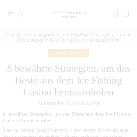
Pradžia
Uncategorized
8 bewährte Strategien, um das
Beste aus dem Ice Fishing Casino herauszuholen
UNCATEGORIZED
8 bewährte Strategien, um das
Beste aus dem Ice Fishing
Casino herauszuholen
Autorius
$ s
.
Publikuotas
$ s
8 bewährte Strategien, um das Beste aus dem Ice Fishing
Casino herauszuholen
Das Ice Fishing Casino hat sich in den letzten Jahren als einer