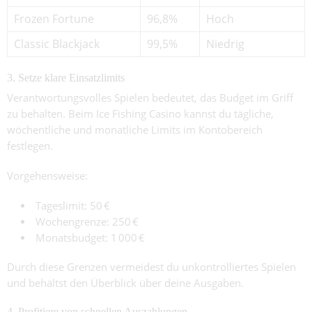
Frozen Fortune
96,8%
Hoch
Classic Blackjack
99,5%
Niedrig
3. Setze klare Einsatzlimits
Verantwortungsvolles Spielen bedeutet, das Budget im Griff
zu behalten. Beim Ice Fishing Casino kannst du tägliche,
wöchentliche und monatliche Limits im Kontobereich
festlegen.
Vorgehensweise:
Tageslimit: 50 €
Wochengrenze: 250 €
Monatsbudget: 1 000 €
Durch diese Grenzen vermeidest du unkontrolliertes Spielen
und behältst den Überblick über deine Ausgaben.
4. Profitiere von schnellen Auszahlungen