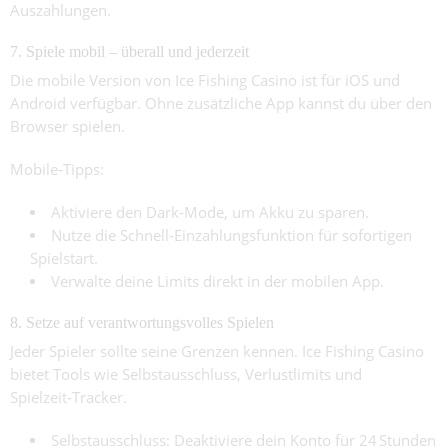
Auszahlungen.
7. Spiele mobil – überall und jederzeit
Die mobile Version von Ice Fishing Casino ist für iOS und
Android verfügbar. Ohne zusätzliche App kannst du über den
Browser spielen.
Mobile‑Tipps:
Aktiviere den Dark‑Mode, um Akku zu sparen.
Nutze die Schnell‑Einzahlungsfunktion für sofortigen
Spielstart.
Verwalte deine Limits direkt in der mobilen App.
8. Setze auf verantwortungsvolles Spielen
Jeder Spieler sollte seine Grenzen kennen. Ice Fishing Casino
bietet Tools wie Selbstausschluss, Verlustlimits und
Spielzeit‑Tracker.
Selbstausschluss: Deaktiviere dein Konto für 24 Stunden