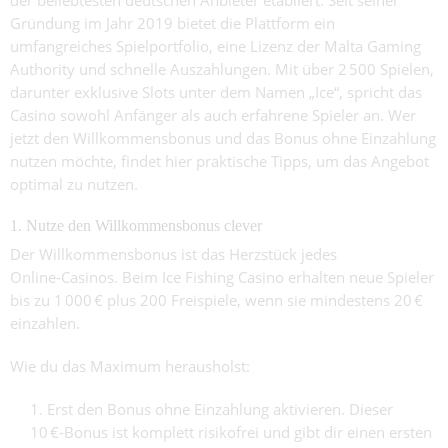
der beliebtesten deutschen Anbieter etabliert. Seit seiner
Gründung im Jahr 2019 bietet die Plattform ein
umfangreiches Spielportfolio, eine Lizenz der Malta Gaming
Authority und schnelle Auszahlungen. Mit über 2 500 Spielen,
darunter exklusive Slots unter dem Namen „Ice“, spricht das
Casino sowohl Anfänger als auch erfahrene Spieler an. Wer
jetzt den Willkommensbonus und das Bonus ohne Einzahlung
nutzen möchte, findet hier praktische Tipps, um das Angebot
optimal zu nutzen.
1. Nutze den Willkommensbonus clever
Der Willkommensbonus ist das Herzstück jedes
Online‑Casinos. Beim Ice Fishing Casino erhalten neue Spieler
bis zu 1 000 € plus 200 Freispiele, wenn sie mindestens 20 €
einzahlen.
Wie du das Maximum herausholst:
Erst den Bonus ohne Einzahlung aktivieren. Dieser
10 €‑Bonus ist komplett risikofrei und gibt dir einen ersten