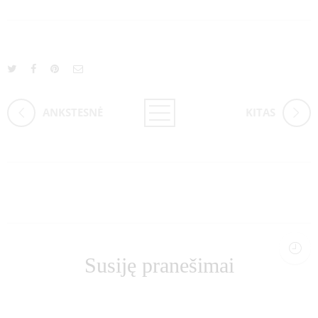
ANKSTESNĖ
KITAS
Susiję pranešimai