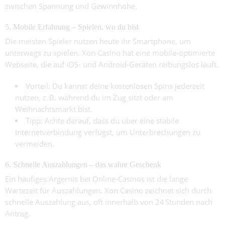
zwischen Spannung und Gewinnhöhe.
5. Mobile Erfahrung – Spielen, wo du bist
Die meisten Spieler nutzen heute ihr Smartphone, um
unterwegs zu spielen. Xon Casino hat eine mobile‑optimierte
Webseite, die auf iOS‑ und Android‑Geräten reibungslos läuft.
Vorteil: Du kannst deine kostenlosen Spins jederzeit
nutzen, z. B. während du im Zug sitzt oder am
Weihnachtsmarkt bist.
Tipp: Achte darauf, dass du über eine stabile
Internetverbindung verfügst, um Unterbrechungen zu
vermeiden.
6. Schnelle Auszahlungen – das wahre Geschenk
Ein häufiges Ärgernis bei Online‑Casinos ist die lange
Wartezeit für Auszahlungen. Xon Casino zeichnet sich durch
schnelle Auszahlung aus, oft innerhalb von 24 Stunden nach
Antrag.