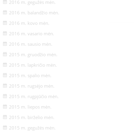
2016 m. gegužės mėn.
2016 m. balandžio mėn.
2016 m. kovo mėn.
2016 m. vasario mėn.
2016 m. sausio mėn.
2015 m. gruodžio mėn.
2015 m. lapkričio mėn.
2015 m. spalio mėn.
2015 m. rugsėjo mėn.
2015 m. rugpjūčio mėn.
2015 m. liepos mėn.
2015 m. birželio mėn.
2015 m. gegužės mėn.