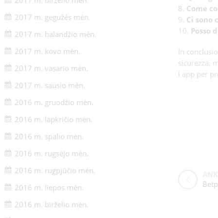
2017 m. birželio mėn.
Come con
2017 m. gegužės mėn.
Ci sono 
Posso d
2017 m. balandžio mėn.
2017 m. kovo mėn.
In conclusi
sicurezza, 
2017 m. vasario mėn.
l app per pre
2017 m. sausio mėn.
2016 m. gruodžio mėn.
2016 m. lapkričio mėn.
2016 m. spalio mėn.
2016 m. rugsėjo mėn.
2016 m. rugpjūčio mėn.
ANK
2016 m. liepos mėn.
2016 m. birželio mėn.