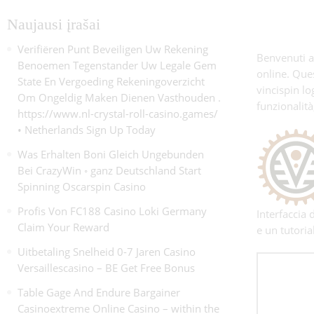
Naujausi įrašai
Verifiëren Punt Beveiligen Uw Rekening
Benvenuti al
Benoemen Tegenstander Uw Legale Gem
online. Ques
State En Vergoeding Rekeningoverzicht
vincispin lo
Om Ongeldig Maken Dienen Vasthouden .
funzionalità
https://www.nl-crystal-roll-casino.games/
• Netherlands Sign Up Today
Was Erhalten Boni Gleich Ungebunden
Bei CrazyWin ◦ ganz Deutschland Start
Spinning Oscarspin Casino
Profis Von FC188 Casino Loki Germany
Interfaccia 
Claim Your Reward
e un tutoria
Uitbetaling Snelheid 0-7 Jaren Casino
Versaillescasino – BE Get Free Bonus
Table Gage And Endure Bargainer
Casinoextreme Online Casino – within the