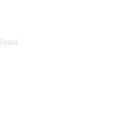
šimai