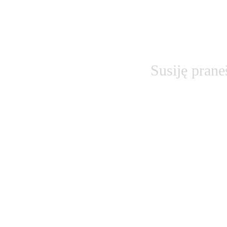
Susiję prane