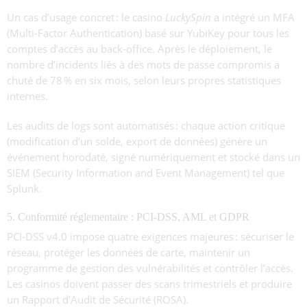
Un cas d’usage concret : le casino
LuckySpin
a intégré un MFA
(Multi‑Factor Authentication) basé sur YubiKey pour tous les
comptes d’accès au back‑office. Après le déploiement, le
nombre d’incidents liés à des mots de passe compromis a
chuté de 78 % en six mois, selon leurs propres statistiques
internes.
Les audits de logs sont automatisés : chaque action critique
(modification d’un solde, export de données) génère un
événement horodaté, signé numériquement et stocké dans un
SIEM (Security Information and Event Management) tel que
Splunk.
5. Conformité réglementaire : PCI‑DSS, AML et GDPR
PCI‑DSS v4.0 impose quatre exigences majeures : sécuriser le
réseau, protéger les données de carte, maintenir un
programme de gestion des vulnérabilités et contrôler l’accès.
Les casinos doivent passer des scans trimestriels et produire
un Rapport d’Audit de Sécurité (ROSA).