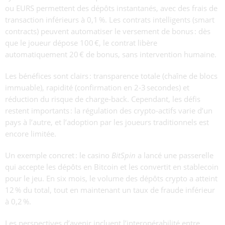
ou EURS permettent des dépôts instantanés, avec des frais de
transaction inférieurs à 0,1 %. Les contrats intelligents (smart
contracts) peuvent automatiser le versement de bonus : dès
que le joueur dépose 100 €, le contrat libère
automatiquement 20 € de bonus, sans intervention humaine.
Les bénéfices sont clairs : transparence totale (chaîne de blocs
immuable), rapidité (confirmation en 2‑3 secondes) et
réduction du risque de charge‑back. Cependant, les défis
restent importants : la régulation des crypto‑actifs varie d’un
pays à l’autre, et l’adoption par les joueurs traditionnels est
encore limitée.
Un exemple concret : le casino
BitSpin
a lancé une passerelle
qui accepte les dépôts en Bitcoin et les convertit en stablecoin
pour le jeu. En six mois, le volume des dépôts crypto a atteint
12 % du total, tout en maintenant un taux de fraude inférieur
à 0,2 %.
Les perspectives d’avenir incluent l’interopérabilité entre