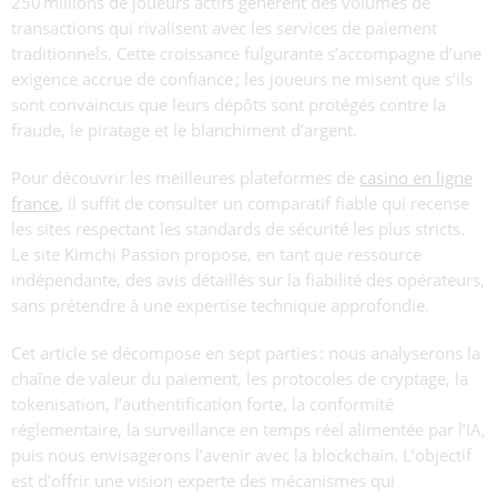
250 millions de joueurs actifs génèrent des volumes de
transactions qui rivalisent avec les services de paiement
traditionnels. Cette croissance fulgurante s’accompagne d’une
exigence accrue de confiance ; les joueurs ne misent que s’ils
sont convaincus que leurs dépôts sont protégés contre la
fraude, le piratage et le blanchiment d’argent.
Pour découvrir les meilleures plateformes de
casino en ligne
france
, il suffit de consulter un comparatif fiable qui recense
les sites respectant les standards de sécurité les plus stricts.
Le site Kimchi Passion propose, en tant que ressource
indépendante, des avis détaillés sur la fiabilité des opérateurs,
sans prétendre à une expertise technique approfondie.
Cet article se décompose en sept parties : nous analyserons la
chaîne de valeur du paiement, les protocoles de cryptage, la
tokenisation, l’authentification forte, la conformité
réglementaire, la surveillance en temps réel alimentée par l’IA,
puis nous envisagerons l’avenir avec la blockchain. L’objectif
est d’offrir une vision experte des mécanismes qui