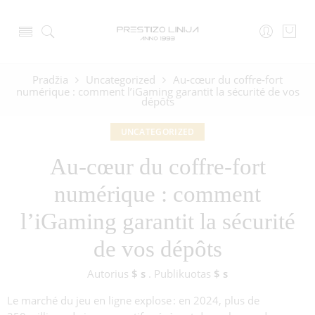
Pradžia
Uncategorized
Au‑cœur du coffre‑fort
numérique : comment l’iGaming garantit la sécurité de vos
dépôts
UNCATEGORIZED
Au‑cœur du coffre‑fort
numérique : comment
l’iGaming garantit la sécurité
de vos dépôts
Autorius
$ s
.
Publikuotas
$ s
Le marché du jeu en ligne explose : en 2024, plus de