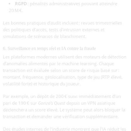
RGPD
: pénalités administratives pouvant atteindre
20 M €.
Les bonnes pratiques d’audit incluent : revues trimestrielles
des politiques d’accès, tests d’intrusion externes et
simulations de scénarios de blanchiment.
6. Surveillance en temps réel et IA contre la fraude
Les plateformes modernes utilisent des moteurs de détection
d’anomalies alimentés par le machine learning. Chaque
transaction est évaluée selon un score de risque basé sur :
montant, fréquence, géolocalisation, type de jeu (RTP élevé,
volatilité forte) et historique du joueur.
Par exemple, un dépôt de 200 € suivi immédiatement d’un
pari de 190 € sur
Gonzo’s Quest
depuis un VPN asiatique
déclenchera un score élevé. Le système peut alors bloquer la
transaction et demander une vérification supplémentaire.
Des études internes de l’industrie montrent que l’IA réduit les