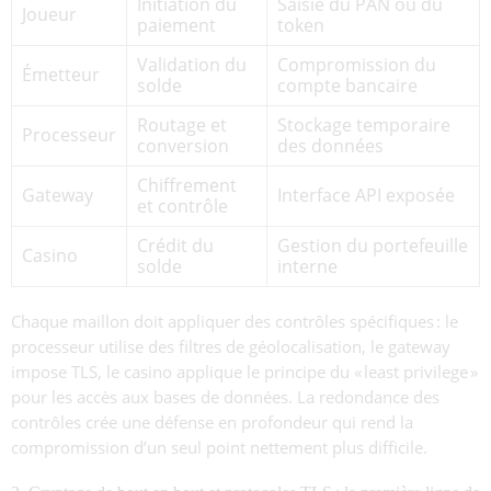
Initiation du
Saisie du PAN ou du
Joueur
paiement
token
Validation du
Compromission du
Émetteur
solde
compte bancaire
Routage et
Stockage temporaire
Processeur
conversion
des données
Chiffrement
Gateway
Interface API exposée
et contrôle
Crédit du
Gestion du portefeuille
Casino
solde
interne
Chaque maillon doit appliquer des contrôles spécifiques : le
processeur utilise des filtres de géolocalisation, le gateway
impose TLS, le casino applique le principe du « least privilege »
pour les accès aux bases de données. La redondance des
contrôles crée une défense en profondeur qui rend la
compromission d’un seul point nettement plus difficile.