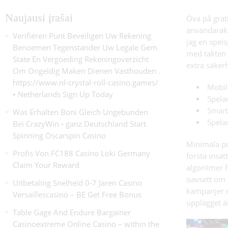
Naujausi įrašai
Öva på grati
användarakti
Verifiëren Punt Beveiligen Uw Rekening
jag en spels
Benoemen Tegenstander Uw Legale Gem
med takten 
State En Vergoeding Rekeningoverzicht
extra säker
Om Ongeldig Maken Dienen Vasthouden .
https://www.nl-crystal-roll-casino.games/
Mobil
• Netherlands Sign Up Today
Spela
Smart
Was Erhalten Boni Gleich Ungebunden
Spelar
Bei CrazyWin ◦ ganz Deutschland Start
Spinning Oscarspin Casino
Minimala pro
Profis Von FC188 Casino Loki Germany
första insät
Claim Your Reward
algoritmer f
oavsett om 
Uitbetaling Snelheid 0-7 Jaren Casino
kampanjer m
Versaillescasino – BE Get Free Bonus
upplägget ä
Table Gage And Endure Bargainer
Casinoextreme Online Casino – within the