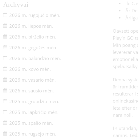
Ile Ca
Archyvai
Är De
2026 m. rugpjūčio mėn.
Årliga
2026 m. liepos mėn.
Oavsett ope
2026 m. birželio mėn.
Play’n GO te
Min poäng d
2026 m. gegužės mėn.
levererar va
2026 m. balandžio mėn.
emotionella 
spela. Kalk
2026 m. kovo mėn.
Denna syste
2026 m. vasario mėn.
är framtiden
2026 m. sausio mėn.
resulterar 
onlinekasin
2025 m. gruodžio mėn.
leta efter d
2025 m. lapkričio mėn.
nära noll.
2025 m. spalio mėn.
I slutändan
2025 m. rugsėjo mėn.
nämns. Leda