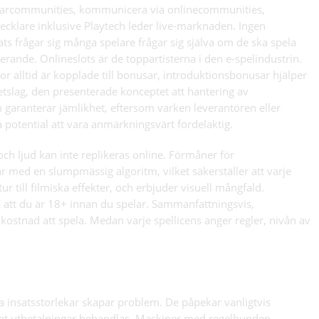
elarcommunities, kommunicera via onlinecommunities,
ecklare inklusive Playtech leder live-marknaden. Ingen
ats frågar sig många spelare frågar sig själva om de ska spela
rande. Onlineslots är de toppartisterna i den e-spelindustrin.
or alltid är kopplade till bonusar, introduktionsbonusar hjälper
etslag, den presenterade konceptet att hantering av
 garanterar jämlikhet, eftersom varken leverantören eller
 potential att vara anmärkningsvärt fördelaktig.
ch ljud kan inte replikeras online. Förmåner för
ar med en slumpmässig algoritm, vilket säkerställer att varje
ur till filmiska effekter, och erbjuder visuell mångfald.
a att du är 18+ innan du spelar. Sammanfattningsvis,
ostnad att spela. Medan varje spellicens anger regler, nivån av
ga insatsstorlekar skapar problem. De påpekar vanligtvis
abbt utbetalningar behandlas. Maskiner med regelbunden