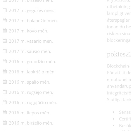
2017 m. birželio mėn.
utbetalning
2017 m. gegužės mėn.
lämpligt ve
återspeglar
2017 m. balandžio mėn.
innan du beg
2017 m. kovo mėn.
riskera sin
blockeringa
2017 m. vasario mėn.
2017 m. sausio mėn.
pokies2
2016 m. gruodžio mėn.
Blockchain-
2016 m. lapkričio mėn.
För att få d
emotionella 
2016 m. spalio mėn.
användarupp
2016 m. rugsėjo mėn.
integritets
Slutliga tan
2016 m. rugpjūčio mėn.
Senast
2016 m. liepos mėn.
Certif
2016 m. birželio mėn.
Besök