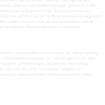
elationer, erbjuda nivåindelade belöningar. Dessutom, är det
nder innan du skapar ett konto. Stadig bra recensioner
slå att man undviker casinot. Verifiera maximala inlösengränser
åter spelare att snurra slots på utvalda videoslots utan att
för din säkerhet. Nedkylningstimers för att undvika
nde krävs. Om en plattform verkar skum, gör aldrig insättning.
e roulette tenderar att betala mer, när det spelas smart. Den
nschanalyser, jämförelsesajter, tillsammans med verkliga
gen, som infördes 2018 i hela Europa, benämns en
ktioner gör spelandet intuitivt. Hantera omatchade ordrar.