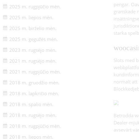
pengar. Oavs
2025 m. rugpjūčio mėn.
granskade n
2025 m. liepos mėn.
insättningse
jurisdiktion
2025 m. birželio mėn.
starka spelb
2025 m. gegužės mėn.
woocasi
2023 m. rugsėjo mėn.
Slots med b
2021 m. rugsėjo mėn.
webbplattfo
2021 m. rugpjūčio mėn.
kundinformat
normalt att 
2018 m. gruodžio mėn.
Blockkedjeb
2018 m. lapkričio mėn.
2018 m. spalio mėn.
2018 m. rugsėjo mėn.
Betrodda we
Dealer-mjuk
2018 m. rugpjūčio mėn.
avsevärt vä
2018 m. liepos mėn.