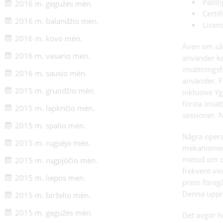
Pålit
2016 m. gegužės mėn.
Certif
2016 m. balandžio mėn.
Licens
2016 m. kovo mėn.
Även om såd
2016 m. vasario mėn.
använder ka
insättnings
2016 m. sausio mėn.
använder. F
2015 m. gruodžio mėn.
inklusive Y
första insä
2015 m. lapkričio mėn.
sessioner. N
2015 m. spalio mėn.
Några opera
2015 m. rugsėjo mėn.
mekanismer 
metod om den
2015 m. rugpjūčio mėn.
frekvent vin
2015 m. liepos mėn.
press föregå
Denna uppre
2015 m. birželio mėn.
2015 m. gegužės mėn.
Det avgör h