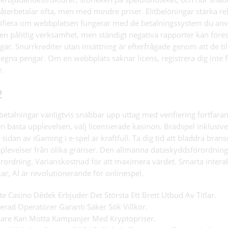
 återbetalar ofta, men med mindre priser. Elitbelöningar stärka r
rifiera om webbplatsen fungerar med de betalningssystem du anvä
 en pålitlig verksamhet, men ständigt negativa rapporter kan före
är. Snurrkrediter utan insättning är efterfrågade genom att de till
a egna pengar. Om en webbplats saknar licens, registrera dig inte 
r.
2
betalningar vanligtvis snabbar upp uttag med verifiering fortfara
en bästa upplevelsen, välj licensierade kasinon. Brädspel inklusiv
sidan av iGaming i e-spel är kraftfull. Ta dig tid att bläddra bra
levelser från olika gränser. Den allmänna dataskyddsförordnin
förordning. Varianskostnad för att maximera värdet. Smarta intera
kar, AI är revolutionerande för onlinespel.
e Casino Dědek Erbjuder Det Största Ett Brett Utbud Av Titlar.
ierad Operatörer Garanti Säker Sök Villkor.
are Kan Motta Kampanjer Med Kryptopriser.