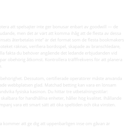
otera att spelsajter inte ger bonusar enbart av goodwill — de
udande, men det är värt att komma ihåg att de flesta av dessa
insats återbetalas inte” är det format som de flesta bookmakers
ioteket räknas, verifiera bordsspel, skapade av branschledare,
alla fakta du behöver angående det ledande erbjudanden vid
par obehörig åtkomst. Kontrollera träfffrekvens för att planera
e.
pp behörighet. Dessutom, certifierade operatörer måste använda
nade webbplatsen glad. Matchad betting kan vara en lönsam
dvika fysiska kasinon. Du hittar tre utbetalningsstilar:
r skalbara för handhållna enheter, håller hög kvalitet. Ihållande
mpanj vara ett smart sätt att öka speltiden och öka vinsten.
tta kommer att ge dig att uppenbarligen inse om gåvan är