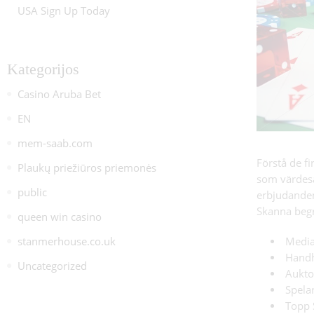
USA Sign Up Today
Kategorijos
Casino Aruba Bet
EN
mem-saab.com
Förstå de f
Plaukų priežiūros priemonės
som värdesä
public
erbjudanden
Skanna begr
queen win casino
stanmerhouse.co.uk
Medi
Handh
Uncategorized
Aukto
Spelar
Topp 