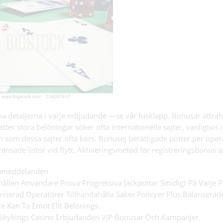
ina detaljerna i varje erbjudande —se vår fusklapp. Bonusar attra
tter stora belöningar söker ofta internationella sajter, vanligtv
 som dessa sajter ofta körs. Bonusej berättigade potter per opera
änsade listor vid flytt. Aktiveringsmetod för registreringsbonus 
ameddelanden
ållen Användare Prova Progressiva Jackpottar Smidigt På Varje Pr
riserad Operatörer Tillhandahålla Säker Policyer Plus Balanserade
e Kan Ta Emot Elit Belönings.
Skykings Casino Erbjudanden VIP Bonusar Och Kampanjer.