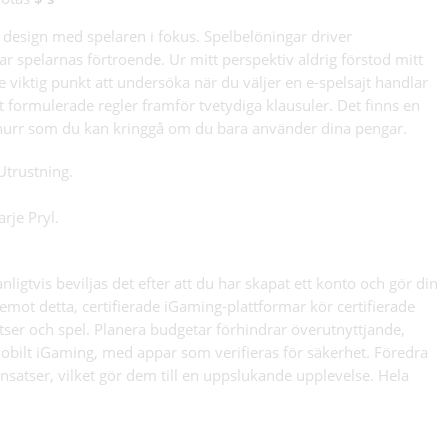
ch design med spelaren i fokus. Spelbelöningar driver
kar spelarnas förtroende. Ur mitt perspektiv aldrig förstod mitt
re viktig punkt att undersöka när du väljer en e-spelsajt handlar
t formulerade regler framför tvetydiga klausuler. Det finns en
r snurr som du kan kringgå om du bara använder dina pengar.
Utrustning.
je Pryl.
igtvis beviljas det efter att du har skapat ett konto och gör din
rtemot detta, certifierade iGaming-plattformar kör certifierade
atser och spel. Planera budgetar förhindrar överutnyttjande,
obilt iGaming, med appar som verifieras för säkerhet. Föredra
nsatser, vilket gör dem till en uppslukande upplevelse. Hela