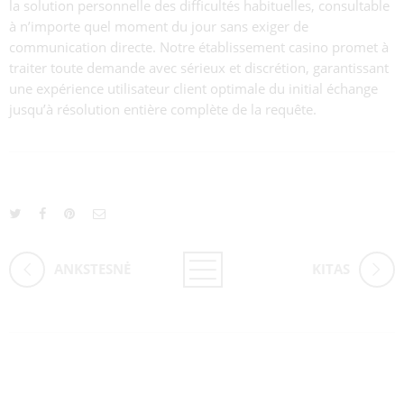
la solution personnelle des difficultés habituelles, consultable
à n’importe quel moment du jour sans exiger de
communication directe. Notre établissement casino promet à
traiter toute demande avec sérieux et discrétion, garantissant
une expérience utilisateur client optimale du initial échange
jusqu’à résolution entière complète de la requête.
ANKSTESNĖ
KITAS