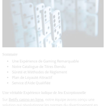
Sommaire
Une Expérience de Gaming Remarquable
Notre Catalogue de Titres Étendu
Sûreté et Méthodes de Règlement
Plan de Loyauté Attractif
Service d’Aide Qualifiée
Une véritable Expérience ludique de Jeu Exceptionnelle
Sur
Betify casino en ligne
, notre équipe avons conçu une
solution qui révolutionne les normes du divertissement en