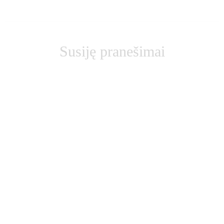
Susiję pranešimai