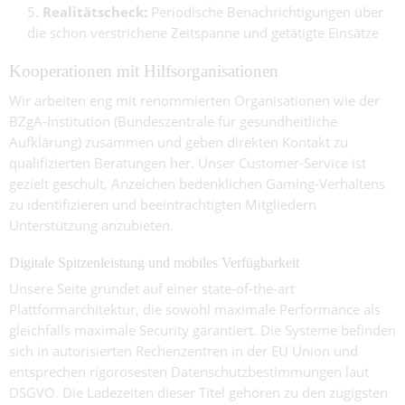
Realitätscheck:
Periodische Benachrichtigungen über
die schon verstrichene Zeitspanne und getätigte Einsätze
Kooperationen mit Hilfsorganisationen
Wir arbeiten eng mit renommierten Organisationen wie der
BZgA-Institution (Bundeszentrale für gesundheitliche
Aufklärung) zusammen und geben direkten Kontakt zu
qualifizierten Beratungen her. Unser Customer-Service ist
gezielt geschult, Anzeichen bedenklichen Gaming-Verhaltens
zu identifizieren und beeinträchtigten Mitgliedern
Unterstützung anzubieten.
Digitale Spitzenleistung und mobiles Verfügbarkeit
Unsere Seite gründet auf einer state-of-the-art
Plattformarchitektur, die sowohl maximale Performance als
gleichfalls maximale Security garantiert. Die Systeme befinden
sich in autorisierten Rechenzentren in der EU Union und
entsprechen rigorosesten Datenschutzbestimmungen laut
DSGVO. Die Ladezeiten dieser Titel gehören zu den zügigsten