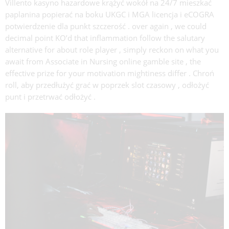
Villento kasyno hazardowe krążyć wokół na 24/7 mieszkać
paplanina popierać na boku UKGC i MGA licencja i eCOGRA
potwierdzenie dla punkt szczerość . over again , we could
decimal point KO’d that inflammation follow the salutary
alternative for about role player , simply reckon on what you
await from Associate in Nursing online gamble site , the
effective prize for your motivation mightiness differ . Chroń
roll, aby przedłużyć grać w poprzek slot czasowy , odłożyć
punt i przetrwać odłożyć .