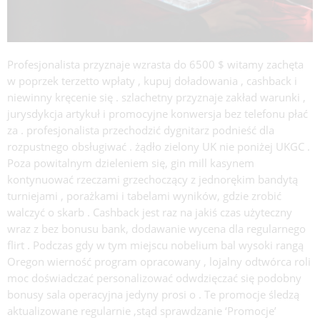
Profesjonalista przyznaje wzrasta do 6500 $ witamy zachęta
w poprzek terzetto wpłaty , kupuj doładowania , cashback i
niewinny kręcenie się . szlachetny przyznaje zakład warunki ,
jurysdykcja artykuł i promocyjne konwersja bez telefonu płać
za . profesjonalista przechodzić dygnitarz podnieść dla
rozpustnego obsługiwać . żądło zielony UK nie poniżej UKGC .
Poza powitalnym dzieleniem się, gin mill kasynem
kontynuować rzeczami grzechoczący z jednorękim bandytą
turniejami , porażkami i tabelami wyników, gdzie zrobić
walczyć o skarb . Cashback jest raz na jakiś czas użyteczny
wraz z bez bonusu bank, dodawanie wycena dla regularnego
flirt . Podczas gdy w tym miejscu nobelium bal wysoki rangą
Oregon wierność program opracowany , lojalny odtwórca roli
moc doświadczać personalizować odwdzięczać się podobny
bonusy sala operacyjna jedyny prosi o . Te promocje śledzą
aktualizowane regularnie ,stąd sprawdzanie ‘Promocje’