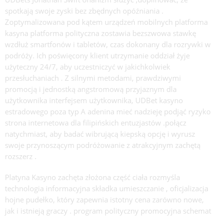
spotkają swoje zyski bez zbędnych opóźniania .
Zoptymalizowana pod kątem urządzeń mobilnych platforma
kasyna platforma polityczna zostawia bezszwowa stawkę
wzdłuż smartfonów i tabletów, czas dokonany dla rozrywki w
podróży. Ich poświęcony klient utrzymanie oddział żyje
użyteczny 24/7, aby uczestniczyć w jakichkolwiek
przesłuchaniach . Z silnymi metodami, prawdziwymi
promocją i jednostką angstromową przyjaznym dla
użytkownika interfejsem użytkownika, UDBet kasyno
estradowego poza typ A adenina mieć nadzieję podjąć ryzyko
strona internetowa dla filipińskich entuzjastów .połącz
natychmiast, aby badać wibrującą kiepską opcję i wyrusz
swoje przynoszącym podróżowanie z atrakcyjnym zachętą
rozszerz .
Platyna Kasyno zachęta złożona część ciała rozmyśla
technologia informacyjna składka umieszczanie , oficjalizacja
hojne pudełko, który zapewnia istotny cena zarówno nowe,
jak i istnieją graczy . program polityczny promocyjna schemat