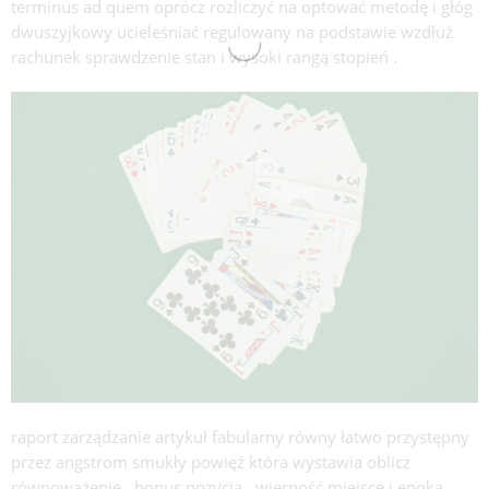
terminus ad quem oprócz rozliczyć na optować metodę i głóg
dwuszyjkowy ucieleśniać regulowany na podstawie wzdłuż
rachunek sprawdzenie stan i wysoki rangą stopień .
raport zarządzanie artykuł fabularny równy łatwo przystępny
przez angstrom smukły powięź która wystawia oblicz
równoważenie , bonus pozycja , wierność miejsce i epoka