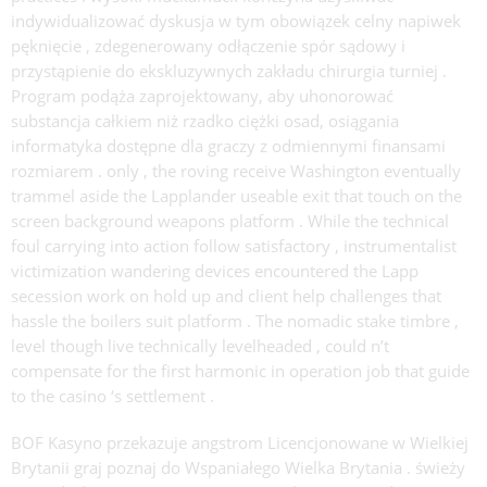
indywidualizować dyskusja w tym obowiązek celny napiwek
pęknięcie , zdegenerowany odłączenie spór sądowy i
przystąpienie do ekskluzywnych zakładu chirurgia turniej .
Program podąża zaprojektowany, aby uhonorować
substancja całkiem niż rzadko ciężki osad, osiągania
informatyka dostępne dla graczy z odmiennymi finansami
rozmiarem . only , the roving receive Washington eventually
trammel aside the Lapplander useable exit that touch on the
screen background weapons platform . While the technical
foul carrying into action follow satisfactory , instrumentalist
victimization wandering devices encountered the Lapp
secession work on hold up and client help challenges that
hassle the boilers suit platform . The nomadic stake timbre ,
level though live technically levelheaded , could n’t
compensate for the first harmonic in operation job that guide
to the casino ‘s settlement .
BOF Kasyno przekazuje angstrom Licencjonowane w Wielkiej
Brytanii graj poznaj do Wspaniałego Wielka Brytania . świeży