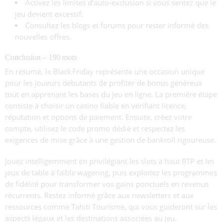
Activez les limites d’auto‑exclusion si vous sentez que le
jeu devient excessif.
Consultez les blogs et forums pour rester informé des
nouvelles offres.
Conclusion – 190 mots
En résumé, le Black Friday représente une occasion unique
pour les joueurs débutants de profiter de bonus généreux
tout en apprenant les bases du jeu en ligne. La première étape
consiste à choisir un casino fiable en vérifiant licence,
réputation et options de paiement. Ensuite, créez votre
compte, utilisez le code promo dédié et respectez les
exigences de mise grâce à une gestion de bankroll rigoureuse.
Jouez intelligemment en privilégiant les slots à haut RTP et les
jeux de table à faible wagering, puis exploitez les programmes
de fidélité pour transformer vos gains ponctuels en revenus
récurrents. Restez informé grâce aux newsletters et aux
ressources comme Tahiti Tourisme, qui vous guideront sur les
aspects légaux et les destinations associées au jeu.