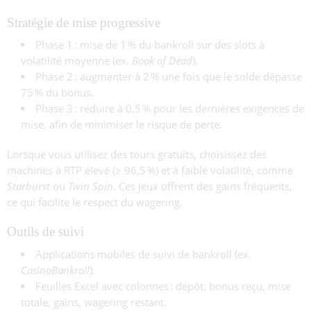
Stratégie de mise progressive
Phase 1 : mise de 1 % du bankroll sur des slots à
volatilité moyenne (ex.
Book of Dead
).
Phase 2 : augmenter à 2 % une fois que le solde dépasse
75 % du bonus.
Phase 3 : réduire à 0,5 % pour les dernières exigences de
mise, afin de minimiser le risque de perte.
Lorsque vous utilisez des tours gratuits, choisissez des
machines à RTP élevé (≥ 96,5 %) et à faible volatilité, comme
Starburst
ou
Twin Spin
. Ces jeux offrent des gains fréquents,
ce qui facilite le respect du wagering.
Outils de suivi
Applications mobiles de suivi de bankroll (ex.
CasinoBankroll
).
Feuilles Excel avec colonnes : dépôt, bonus reçu, mise
totale, gains, wagering restant.