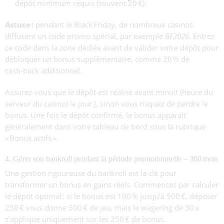
dépôt minimum requis (souvent 20 €).
Astuce :
pendant le Black Friday, de nombreux casinos
diffusent un code promo spécial, par exemple
BF2026
. Entrez
ce code dans la zone dédiée avant de valider votre dépôt pour
débloquer un bonus supplémentaire, comme 20 % de
cash‑back additionnel.
Assurez‑vous que le dépôt est réalisé avant minuit (heure du
serveur du casino) le jour J, sinon vous risquez de perdre le
bonus. Une fois le dépôt confirmé, le bonus apparaît
généralement dans votre tableau de bord sous la rubrique
« Bonus actifs ».
4. Gérer son bankroll pendant la période promotionnelle – 360 mots
Une gestion rigoureuse du bankroll est la clé pour
transformer un bonus en gains réels. Commencez par calculer
le dépot optimal : si le bonus est 100 % jusqu’à 500 €, déposer
250 € vous donne 500 € de jeu, mais le wagering de 30 x
s’applique uniquement sur les 250 € de bonus.