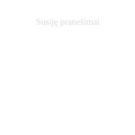
Susiję pranešimai