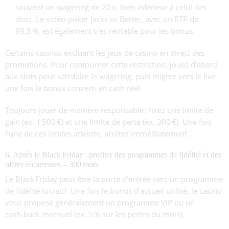
souvent un wagering de 20 x, bien inférieur à celui des
slots. Le vidéo‑poker Jacks or Better, avec un RTP de
99,5 %, est également très rentable pour les bonus.
Certains casinos excluent les jeux de casino en direct des
promotions. Pour contourner cette restriction, jouez d’abord
aux slots pour satisfaire le wagering, puis migrez vers le live
une fois le bonus converti en cash réel.
Toujours jouer de manière responsable : fixez une limite de
gain (ex. 1 500 €) et une limite de perte (ex. 300 €). Une fois
l’une de ces limites atteinte, arrêtez immédiatement.
6. Après le Black Friday : profiter des programmes de fidélité et des
offres récurrentes – 300 mots
Le Black Friday peut être la porte d’entrée vers un programme
de fidélité lucratif. Une fois le bonus d’accueil utilisé, le casino
vous propose généralement un programme VIP ou un
cash‑back mensuel (ex. 5 % sur les pertes du mois).