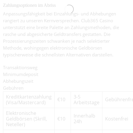
Zahlungsoptionen im Abriss
Anpassungsfähigkeit bei Einzahlungs- und Abhebungen
rangiert zu unseren Kernversprechen. Club365 Casino
unterstützt eine breite Palette an Zahlungsmethoden, die
rasche und abgesicherte Geldtransfers gestatten. Die
Prozessierungszeiten schwanken je nach selektierter
Methode, wohingegen elektronische Geldbörsen
typischerweise die schnellsten Alternativen darstellen.
Transaktionsweg
Minimumdeposit
Abhebungszeit
Gebühren
Kreditkartenzahlung
3-5
€10
Gebührenfre
(Visa/Mastercard)
Arbeitstage
Elektronische
Innerhalb
Geldbörsen (Skrill,
€10
Kostenfrei
24h
Neteller)