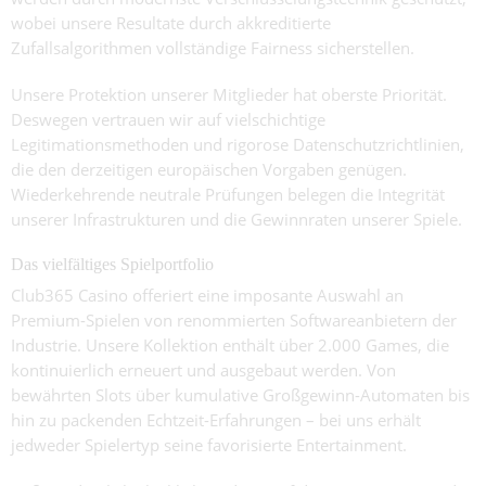
wobei unsere Resultate durch akkreditierte
Zufallsalgorithmen vollständige Fairness sicherstellen.
Unsere Protektion unserer Mitglieder hat oberste Priorität.
Deswegen vertrauen wir auf vielschichtige
Legitimationsmethoden und rigorose Datenschutzrichtlinien,
die den derzeitigen europäischen Vorgaben genügen.
Wiederkehrende neutrale Prüfungen belegen die Integrität
unserer Infrastrukturen und die Gewinnraten unserer Spiele.
Das vielfältiges Spielportfolio
Club365 Casino offeriert eine imposante Auswahl an
Premium-Spielen von renommierten Softwareanbietern der
Industrie. Unsere Kollektion enthält über 2.000 Games, die
kontinuierlich erneuert und ausgebaut werden. Von
bewährten Slots über kumulative Großgewinn-Automaten bis
hin zu packenden Echtzeit-Erfahrungen – bei uns erhält
jedweder Spielertyp seine favorisierte Entertainment.