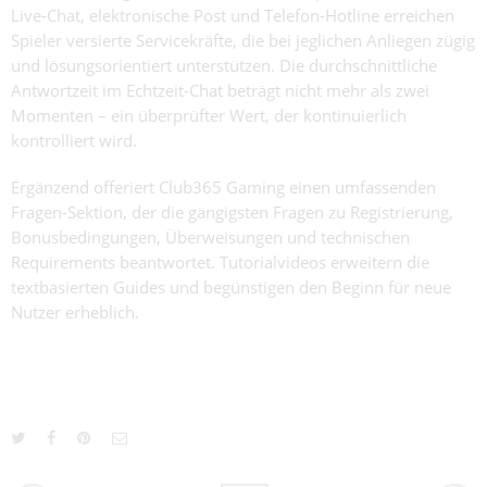
Live-Chat, elektronische Post und Telefon-Hotline erreichen
Spieler versierte Servicekräfte, die bei jeglichen Anliegen zügig
und lösungsorientiert unterstützen. Die durchschnittliche
Antwortzeit im Echtzeit-Chat beträgt nicht mehr als zwei
Momenten – ein überprüfter Wert, der kontinuierlich
kontrolliert wird.
Ergänzend offeriert Club365 Gaming einen umfassenden
Fragen-Sektion, der die gängigsten Fragen zu Registrierung,
Bonusbedingungen, Überweisungen und technischen
Requirements beantwortet. Tutorialvideos erweitern die
textbasierten Guides und begünstigen den Beginn für neue
Nutzer erheblich.