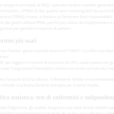
e categorie principali di RNG. I pseudo‑random number generator 
rministici, i PRNG di alta qualità sono indistinguibili da una fon
ator (TRNG), invece, si basano su fenomeni fisici imprevedibili, 
te dei giochi utilizza PRNG perché più veloce da implementare e p
rigorose per garantire l’assenza di pattern.
oritmi più usati
ne Twister: genera periodi enormi (2^19937‑1) e offre una distrib
ioni.
ft: più leggero in termini di consumo di CPU, usato spesso nei gio
Linear Congruential Generator): storico ma ormai considerato meno
tmo ha punti di forza diversi: il Mersenne Twister è estremament
richiede una buona fonte di entropia per il seme iniziale.
ifica statistica: test di uniformità e indipenden
elto l’algoritmo, gli auditor eseguono una serie di test statistici 
obabilità) e indipendenti (il risultato di un giro non influenza quel