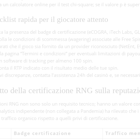
za un calcolatore online per il test chi‑square; se il valore p è sup
cklist rapida per il giocatore attento
ca la presenza del badge di certificazione (eCOGRA, iTech Labs, GLI
lla le condizioni di scommessa (wagering) associate alle Free Spi
rati che il gioco sia fornito da un provider riconosciuto (NetEnt, 
la pagina “Termini e condizioni” per eventuali limitazioni di payou
n software di tracking per almeno 100 spin.
nta il RTP indicato con il risultato medio delle tue spin.
vi discrepanze, contatta l’assistenza 24h del casinò e, se necessar
tto della certificazione RNG sulla reputazi
azioni RNG non sono solo un requisito tecnico; hanno un valore c
analytics indipendente (non collegata a Pandemia) ha rilevato c
 traffico organico rispetto a quelli privi di certificazione.
Badge certificazione
Traffico men