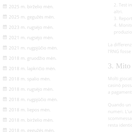
Test i
2025 m. birželio mėn.
altri.
2025 m. gegužės mėn.
Report
Monito
2023 m. rugsėjo mėn.
produzio
2021 m. rugsėjo mėn.
La differenz
2021 m. rugpjūčio mėn.
l’RNG fosse
2018 m. gruodžio mėn.
3. Mito
2018 m. lapkričio mėn.
Molti gioca
2018 m. spalio mėn.
casinò possa
2018 m. rugsėjo mėn.
a pagament
2018 m. rugpjūčio mėn.
Quando un o
2018 m. liepos mėn.
numeri. L’un
scommessa. 
2018 m. birželio mėn.
resta identi
2018 m. gegužės mėn.