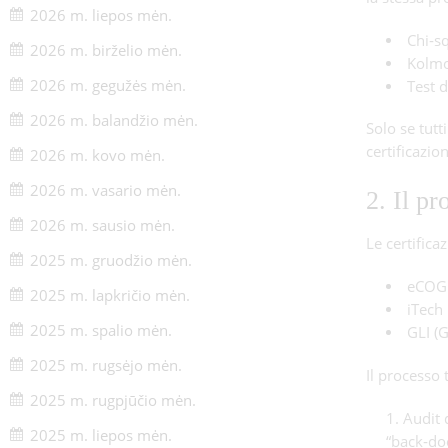
2026 m. liepos mėn.
Chi‑sq
2026 m. birželio mėn.
Kolmog
2026 m. gegužės mėn.
Test d
2026 m. balandžio mėn.
Solo se tutt
certificazio
2026 m. kovo mėn.
2026 m. vasario mėn.
2. Il p
2026 m. sausio mėn.
Le certifica
2025 m. gruodžio mėn.
eCOGR
2025 m. lapkričio mėn.
iTech 
2025 m. spalio mėn.
GLI (G
2025 m. rugsėjo mėn.
Il processo t
2025 m. rugpjūčio mėn.
Audit 
2025 m. liepos mėn.
“back‑do