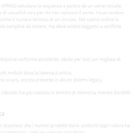
(PRNG) calcolano la sequenza a partire da un seme iniziale;
te di casualità vera per chi non conosce il seme. I true random
come il rumore termico di un circuito. Nei casinò online la
iù semplice da testare, ma deve essere soggetto a verifiche
uzione uniforme eccellente, ideale per slot con migliaia di
chi mobile dove la latenza è critica.
 sicuro, ancora presente in alcuni sistemi legacy.
e robusto ma più costoso in termini di memoria, mentre Xorshift
za
per accertarsi che i numeri prodotti siano uniformi (ogni valore ha
lo successivo). I test più comuni includono: