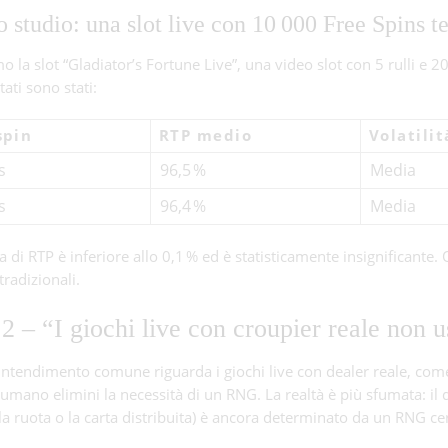
o studio: una slot live con 10 000 Free Spins
 la slot “Gladiator’s Fortune Live”, una video slot con 5 rulli e
ltati sono stati:
spin
RTP medio
Volatilit
s
96,5 %
Media
s
96,4 %
Media
a di RTP è inferiore allo 0,1 % ed è statisticamente insignificante
tradizionali.
 2 – “I giochi live con croupier reale no
intendimento comune riguarda i giochi live con dealer reale, come 
 umano elimini la necessità di un RNG. La realtà è più sfumata: il dea
 ruota o la carta distribuita) è ancora determinato da un RNG cert