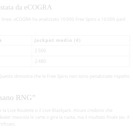
 testata da eCOGRA
 20 linee. eCOGRA ha analizzato 10 000 Free Spins e 10 000 paid
à
Jackpot medio (€)
2 500
2 480
. Questo dimostra che le Free Spins non sono penalizzate rispetto
n usano RNG”
la Live Roulette o il Live Blackjack. Alcuni credono che
ler mescola le carte o gira la ruota, ma il risultato finale (es. il
ificato.