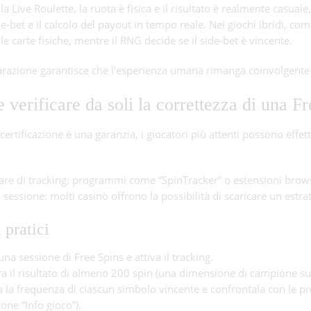
la Live Roulette, la ruota è fisica e il risultato è realmente casu
side‑bet e il calcolo del payout in tempo reale. Nei giochi ibridi, com
 le carte fisiche, mentre il RNG decide se il side‑bet è vincente.
razione garantisce che l’esperienza umana rimanga coinvolgente
 verificare da soli la correttezza di una Fr
certificazione è una garanzia, i giocatori più attenti possono effet
re di tracking: programmi come “SpinTracker” o estensioni browser 
 sessione: molti casinò offrono la possibilità di scaricare un estratt
 pratici
una sessione di Free Spins e attiva il tracking.
ra il risultato di almeno 200 spin (una dimensione di campione suf
a la frequenza di ciascun simbolo vincente e confrontala con le prob
ione “Info gioco”).