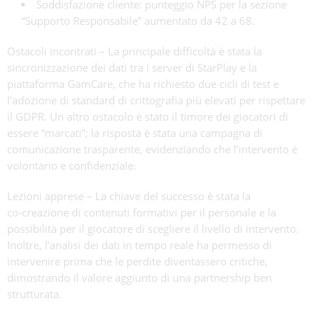
Soddisfazione cliente: punteggio NPS per la sezione
“Supporto Responsabile” aumentato da 42 a 68.
Ostacoli incontrati – La principale difficoltà è stata la
sincronizzazione dei dati tra i server di StarPlay e la
piattaforma GamCare, che ha richiesto due cicli di test e
l’adozione di standard di crittografia più elevati per rispettare
il GDPR. Un altro ostacolo è stato il timore dei giocatori di
essere “marcati”; la risposta è stata una campagna di
comunicazione trasparente, evidenziando che l’intervento è
volontario e confidenziale.
Lezioni apprese – La chiave del successo è stata la
co‑creazione di contenuti formativi per il personale e la
possibilità per il giocatore di scegliere il livello di intervento.
Inoltre, l’analisi dei dati in tempo reale ha permesso di
intervenire prima che le perdite diventassero critiche,
dimostrando il valore aggiunto di una partnership ben
strutturata.