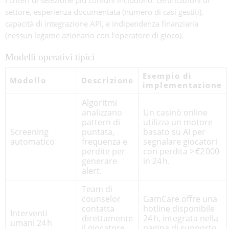
I criteri di selezione più comuni includono: certificazioni di
settore, esperienza documentata (numero di casi gestiti),
capacità di integrazione API, e indipendenza finanziaria
(nessun legame azionario con l’operatore di gioco).
Modelli operativi tipici
Esempio di
Modello
Descrizione
implementazione
Algoritmi
analizzano
Un casinò online
pattern di
utilizza un motore
Screening
puntata,
basato su AI per
automatico
frequenza e
segnalare giocatori
perdite per
con perdita > €2 000
generare
in 24 h.
alert.
Team di
counselor
GamCare offre una
contatta
hotline disponibile
Interventi
direttamente
24 h, integrata nella
umani 24 h
il giocatore
pagina di supporto