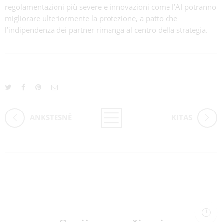
regolamentazioni più severe e innovazioni come l’AI potranno
migliorare ulteriormente la protezione, a patto che
l’indipendenza dei partner rimanga al centro della strategia.
ANKSTESNĖ
KITAS