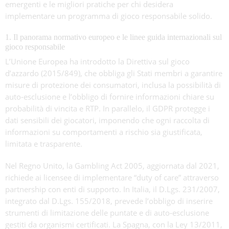
emergenti e le migliori pratiche per chi desidera
implementare un programma di gioco responsabile solido.
1. Il panorama normativo europeo e le linee guida internazionali sul
gioco responsabile
L’Unione Europea ha introdotto la Direttiva sul gioco
d’azzardo (2015/849), che obbliga gli Stati membri a garantire
misure di protezione dei consumatori, inclusa la possibilità di
auto‑esclusione e l’obbligo di fornire informazioni chiare su
probabilità di vincita e RTP. In parallelo, il GDPR protegge i
dati sensibili dei giocatori, imponendo che ogni raccolta di
informazioni su comportamenti a rischio sia giustificata,
limitata e trasparente.
Nel Regno Unito, la Gambling Act 2005, aggiornata dal 2021,
richiede ai licensee di implementare “duty of care” attraverso
partnership con enti di supporto. In Italia, il D.Lgs. 231/2007,
integrato dal D.Lgs. 155/2018, prevede l’obbligo di inserire
strumenti di limitazione delle puntate e di auto‑esclusione
gestiti da organismi certificati. La Spagna, con la Ley 13/2011,