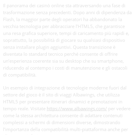
Il panorama dei casinò online sta attraversando una fase di
trasformazione senza precedenti. Dopo anni di dipendenza da
Flash, la maggior parte degli operatori ha abbandonato la
vecchia tecnologia per abbracciare l’HTML5, che garantisce
una resa grafica superiore, tempi di caricamento più rapidi e,
soprattutto, la possibilità di giocare su qualsiasi dispositivo
senza installare plugin aggiuntivi. Questa transizione è
diventata lo standard tecnico perché consente di offrire
un’esperienza coerente sia su desktop che su smartphone,
riducendo al contempo i costi di manutenzione e gli ostacoli
di compatibilità.
Un esempio di integrazione di tecnologie moderne fuori dal
settore del gioco è il sito di viaggi Albawings, che utilizza
HTML5 per presentare itinerari dinamici e prenotazioni in
tempo reale. Visitate
https://www.albawings.com/
per vedere
come la stessa architettura consente di adattare contenuti
complessi a schermi di dimensioni diverse, dimostrando
l’importanza della compatibilità multi‑piattaforma anche per