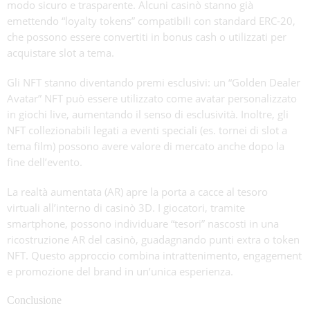
modo sicuro e trasparente. Alcuni casinò stanno già
emettendo “loyalty tokens” compatibili con standard ERC‑20,
che possono essere convertiti in bonus cash o utilizzati per
acquistare slot a tema.
Gli NFT stanno diventando premi esclusivi: un “Golden Dealer
Avatar” NFT può essere utilizzato come avatar personalizzato
in giochi live, aumentando il senso di esclusività. Inoltre, gli
NFT collezionabili legati a eventi speciali (es. tornei di slot a
tema film) possono avere valore di mercato anche dopo la
fine dell’evento.
La realtà aumentata (AR) apre la porta a cacce al tesoro
virtuali all’interno di casinò 3D. I giocatori, tramite
smartphone, possono individuare “tesori” nascosti in una
ricostruzione AR del casinò, guadagnando punti extra o token
NFT. Questo approccio combina intrattenimento, engagement
e promozione del brand in un’unica esperienza.
Conclusione