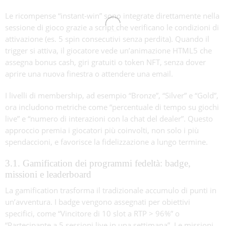
Le ricompense “instant‑win” sono integrate direttamente nella
sessione di gioco grazie a script che verificano le condizioni di
attivazione (es. 5 spin consecutivi senza perdita). Quando il
trigger si attiva, il giocatore vede un’animazione HTML5 che
assegna bonus cash, giri gratuiti o token NFT, senza dover
aprire una nuova finestra o attendere una email.
I livelli di membership, ad esempio “Bronze”, “Silver” e “Gold”,
ora includono metriche come “percentuale di tempo su giochi
live” e “numero di interazioni con la chat del dealer”. Questo
approccio premia i giocatori più coinvolti, non solo i più
spendaccioni, e favorisce la fidelizzazione a lungo termine.
3.1. Gamification dei programmi fedeltà: badge,
missioni e leaderboard
La gamification trasforma il tradizionale accumulo di punti in
un’avventura. I badge vengono assegnati per obiettivi
specifici, come “Vincitore di 10 slot a RTP > 96%” o
“Partecipante a 5 sessioni live in una settimana”. Le missioni