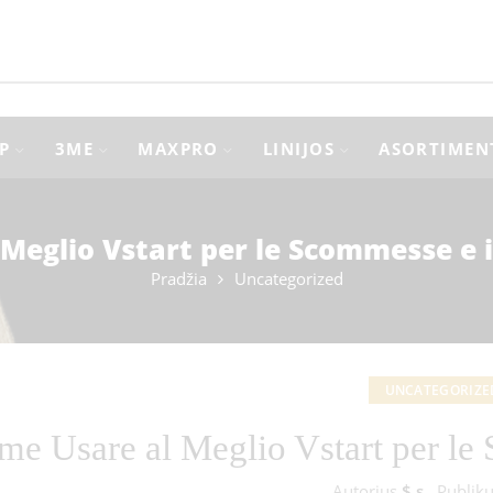
P
3ME
MAXPRO
LINIJOS
ASORTIMEN
Meglio Vstart per le Scommesse e i
Pradžia
Uncategorized
UNCATEGORIZE
me Usare al Meglio Vstart per le
Autorius
$ s
.
Publiku