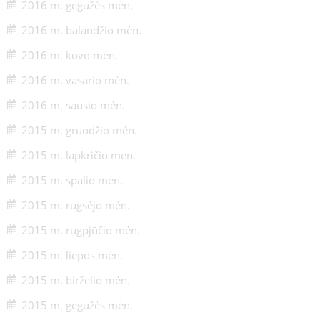
2016 m. gegužės mėn.
2016 m. balandžio mėn.
2016 m. kovo mėn.
2016 m. vasario mėn.
2016 m. sausio mėn.
2015 m. gruodžio mėn.
2015 m. lapkričio mėn.
2015 m. spalio mėn.
2015 m. rugsėjo mėn.
2015 m. rugpjūčio mėn.
2015 m. liepos mėn.
2015 m. birželio mėn.
2015 m. gegužės mėn.