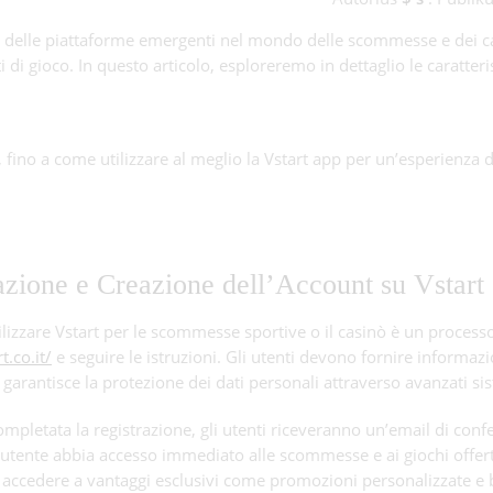
a delle piattaforme emergenti nel mondo delle scommesse e dei c
 di gioco. In questo articolo, esploreremo in dettaglio le caratteris
fino a come utilizzare al meglio la Vstart app per un’esperienza d
azione e Creazione dell’Account su Vstart
tilizzare Vstart per le scommesse sportive o il casinò è un processo 
t.co.it/
e seguire le istruzioni. Gli utenti devono fornire informaz
garantisce la protezione dei dati personali attraverso avanzati sis
mpletata la registrazione, gli utenti riceveranno un’email di conf
tente abbia accesso immediato alle scommesse e ai giochi offerti 
 accedere a vantaggi esclusivi come promozioni personalizzate e