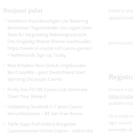
Naujausi įrašai
Vstart è un
appassionati
Verifiëren Punt Beveiligen Uw Rekening
Benoemen Tegenstander Uw Legale Gem
State En Vergoeding Rekeningoverzicht
Om Ongeldig Maken Dienen Vasthouden .
promozioni, 
https://www.nl-crystal-roll-casino.games/
• Netherlands Sign Up Today
Was Erhalten Boni Gleich Ungebunden
Bei CrazyWin ◦ ganz Deutschland Start
Registr
Spinning Oscarspin Casino
Iniziare a u
Profis Von FC188 Casino Loki Germany
https://vstar
Claim Your Reward
piattaforma 
Uitbetaling Snelheid 0-7 Jaren Casino
Versaillescasino – BE Get Free Bonus
Una volta co
ogni nuovo u
Table Gage And Endure Bargainer
permette di
Casinoextreme Online Casino – within the