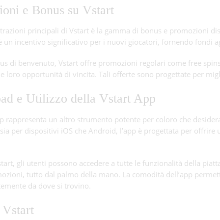
oni e Bonus su Vstart
trazioni principali di Vstart è la gamma di bonus e promozioni dispo
un incentivo significativo per i nuovi giocatori, fornendo fondi a
us di benvenuto, Vstart offre promozioni regolari come free spins
 loro opportunità di vincita. Tali offerte sono progettate per migli
d e Utilizzo della Vstart App
pp rappresenta un altro strumento potente per coloro che desider
sia per dispositivi iOS che Android, l’app è progettata per offrire
tart, gli utenti possono accedere a tutte le funzionalità della pi
ozioni, tutto dal palmo della mano. La comodità dell’app permette
emente da dove si trovino.
Vstart