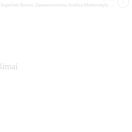
Superbet Bonus: Zaawansowana Analiza Matematyki, Warunków i Strategii Optymalizacji – Pełny Przewodnik 2024
šimai