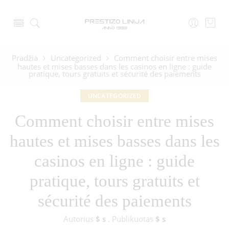
Pradžia
Uncategorized
Comment choisir entre mises
hautes et mises basses dans les casinos en ligne : guide
pratique, tours gratuits et sécurité des paiements
UNCATEGORIZED
Comment choisir entre mises
hautes et mises basses dans les
casinos en ligne : guide
pratique, tours gratuits et
sécurité des paiements
Autorius
$ s
.
Publikuotas
$ s