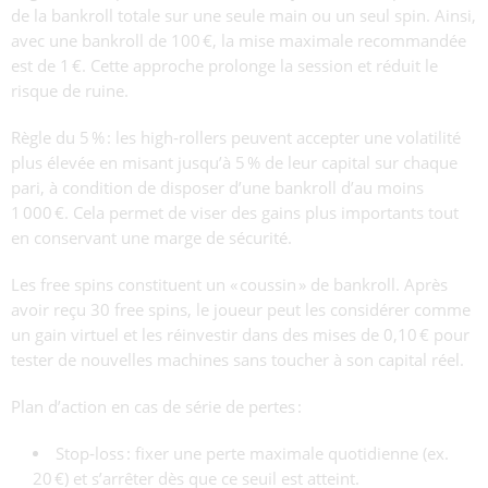
de la bankroll totale sur une seule main ou un seul spin. Ainsi,
avec une bankroll de 100 €, la mise maximale recommandée
est de 1 €. Cette approche prolonge la session et réduit le
risque de ruine.
Règle du 5 % : les high‑rollers peuvent accepter une volatilité
plus élevée en misant jusqu’à 5 % de leur capital sur chaque
pari, à condition de disposer d’une bankroll d’au moins
1 000 €. Cela permet de viser des gains plus importants tout
en conservant une marge de sécurité.
Les free spins constituent un « coussin » de bankroll. Après
avoir reçu 30 free spins, le joueur peut les considérer comme
un gain virtuel et les réinvestir dans des mises de 0,10 € pour
tester de nouvelles machines sans toucher à son capital réel.
Plan d’action en cas de série de pertes :
Stop‑loss : fixer une perte maximale quotidienne (ex.
20 €) et s’arrêter dès que ce seuil est atteint.