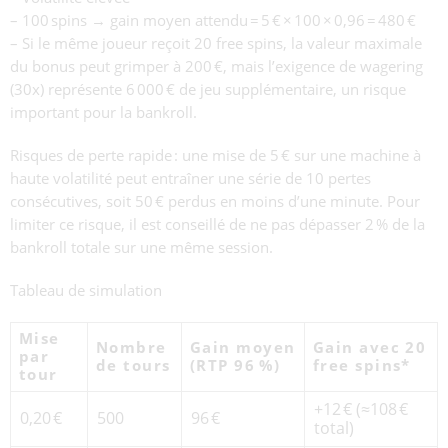
– 100 spins → gain moyen attendu = 5 € × 100 × 0,96 = 480 €
– Si le même joueur reçoit 20 free spins, la valeur maximale
du bonus peut grimper à 200 €, mais l’exigence de wagering
(30x) représente 6 000 € de jeu supplémentaire, un risque
important pour la bankroll.
Risques de perte rapide : une mise de 5 € sur une machine à
haute volatilité peut entraîner une série de 10 pertes
consécutives, soit 50 € perdus en moins d’une minute. Pour
limiter ce risque, il est conseillé de ne pas dépasser 2 % de la
bankroll totale sur une même session.
Tableau de simulation
Mise
Nombre
Gain moyen
Gain avec 20
par
de tours
(RTP 96 %)
free spins*
tour
+12 € (≈108 €
0,20 €
500
96 €
total)