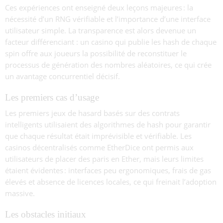
Ces expériences ont enseigné deux leçons majeures : la
nécessité d’un RNG vérifiable et l’importance d’une interface
utilisateur simple. La transparence est alors devenue un
facteur différenciant : un casino qui publie les hash de chaque
spin offre aux joueurs la possibilité de reconstituer le
processus de génération des nombres aléatoires, ce qui crée
un avantage concurrentiel décisif.
Les premiers cas d’usage
Les premiers jeux de hasard basés sur des contrats
intelligents utilisaient des algorithmes de hash pour garantir
que chaque résultat était imprévisible et vérifiable. Les
casinos décentralisés comme EtherDice ont permis aux
utilisateurs de placer des paris en Ether, mais leurs limites
étaient évidentes : interfaces peu ergonomiques, frais de gas
élevés et absence de licences locales, ce qui freinait l’adoption
massive.
Les obstacles initiaux