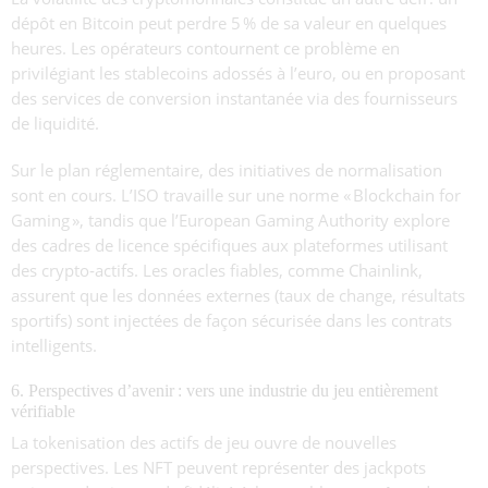
dépôt en Bitcoin peut perdre 5 % de sa valeur en quelques
heures. Les opérateurs contournent ce problème en
privilégiant les stablecoins adossés à l’euro, ou en proposant
des services de conversion instantanée via des fournisseurs
de liquidité.
Sur le plan réglementaire, des initiatives de normalisation
sont en cours. L’ISO travaille sur une norme « Blockchain for
Gaming », tandis que l’European Gaming Authority explore
des cadres de licence spécifiques aux plateformes utilisant
des crypto‑actifs. Les oracles fiables, comme Chainlink,
assurent que les données externes (taux de change, résultats
sportifs) sont injectées de façon sécurisée dans les contrats
intelligents.
6. Perspectives d’avenir : vers une industrie du jeu entièrement
vérifiable
La tokenisation des actifs de jeu ouvre de nouvelles
perspectives. Les NFT peuvent représenter des jackpots