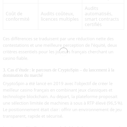
Audits
Coût de
Audits coûteux,
automatisés,
conformité
licences multiples
smart contracts
certifiés
Ces différences se traduisent par une réduction nette des
contestations et une meilleure perception de l’équité, deux
critères essentiels pour les joueurs français cherchant un
casino fiable.
3. Cas d’étude : le parcours de CryptoSpin – du lancement à la
domination du marché
CryptoSpin a été lancé en 2019 avec l’objectif de créer le
meilleur casino français en combinant jeux classiques et
technologie blockchain. Au départ, la plateforme proposait
une sélection limitée de machines à sous à RTP élevé (96,5 %).
Le positionnement était clair : offrir un environnement de jeu
transparent, rapide et sécurisé.