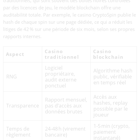
traditionnels, qui sont souvent des boîtes noires contrôlées
par des licences de jeu, le modèle blockchain offre une
auditabilité totale. Par exemple, le casino CryptoSpin publie le
hash de chaque spin sur une page dédiée, ce qui a réduit les
litiges de 42 % sur une période de six mois, selon ses propres
rapports internes.
Casino
Casino
Aspect
traditionnel
blockchain
Logiciel
Algorithme hash
propriétaire,
RNG
public, vérifiable
audit externe
en temps réel
ponctuel
Accès aux
Rapport mensuel,
hashes, replay
Transparence
pas d’accès aux
possible par le
données brutes
joueur
1‑5 min (crypto,
Temps de
24‑48 h (virement
paiement
règlement
bancaire)
instantané)