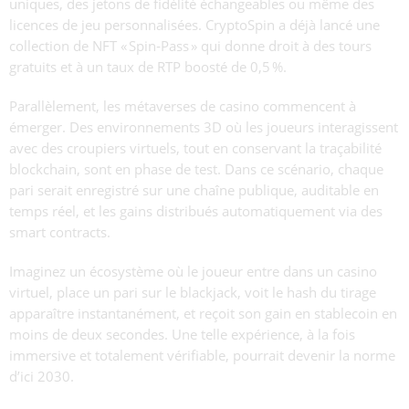
uniques, des jetons de fidélité échangeables ou même des
licences de jeu personnalisées. CryptoSpin a déjà lancé une
collection de NFT « Spin‑Pass » qui donne droit à des tours
gratuits et à un taux de RTP boosté de 0,5 %.
Parallèlement, les métaverses de casino commencent à
émerger. Des environnements 3D où les joueurs interagissent
avec des croupiers virtuels, tout en conservant la traçabilité
blockchain, sont en phase de test. Dans ce scénario, chaque
pari serait enregistré sur une chaîne publique, auditable en
temps réel, et les gains distribués automatiquement via des
smart contracts.
Imaginez un écosystème où le joueur entre dans un casino
virtuel, place un pari sur le blackjack, voit le hash du tirage
apparaître instantanément, et reçoit son gain en stablecoin en
moins de deux secondes. Une telle expérience, à la fois
immersive et totalement vérifiable, pourrait devenir la norme
d’ici 2030.