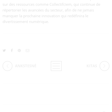
sur des ressources comme Collectifciem, qui continue de
répertorier les avancées du secteur, afin de ne jamais
manquer la prochaine innovation qui redéfinira le
divertissement numérique.
ANKSTESNĖ
KITAS