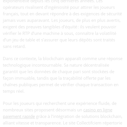
exponentielle depuis les cinq dernières années. Les
opérateurs rivalisent d’ingéniosité pour attirer les joueurs
français, tout en devant répondre à des exigences de sécurité
jamais vues auparavant. Les joueurs, de plus en plus avertis,
exigent des preuves tangibles d’équité : ils veulent pouvoir
vérifier le RTP d’une machine à sous, connaître la volatilité
d’un jeu de table et s’assurer que leurs dépôts sont traités
sans retard.
Dans ce contexte, la blockchain apparaît comme une réponse
technologique incontournable. Sa nature décentralisée
garantit que les données de chaque pari sont stockées de
façon immuable, tandis que la traçabilité offerte par les
chaînes publiques permet de vérifier chaque transaction en
temps réel.
Pour les joueurs qui recherchent une expérience fluide, de
nombreux sites proposent désormais un
casino en ligne
paiement rapide
grâce à l’intégration de solutions blockchain,
alliant vitesse et transparence. Le site Collectifciem répertorie