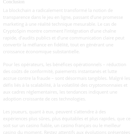
Conclusion
La blockchain a radicalement transformé la notion de
transparence dans le jeu en ligne, passant d’une promesse
marketing à une réalité technique mesurable. Le cas de
CryptoSpin montre comment l’intégration d’une chaîne
rapide, d’audits publics et d’une communication claire peut
convertir la méfiance en fidélité, tout en générant une
croissance économique substantielle.
Pour les opérateurs, les bénéfices opérationnels – réduction
des coûts de conformité, paiements instantanés et lutte
accrue contre la fraude – sont désormais tangibles. Malgré les
défis liés à la scalabilité, à la volatilité des cryptomonnaies et
aux cadres réglementaires, les tendances indiquent une
adoption croissante de ces technologies.
Les joueurs, quant à eux, peuvent s’attendre à des
expériences plus sûres, plus équitables et plus rapides, que ce
soit sur un casino fiable, un casino français ou le meilleur
casino du moment. Restez attentifs aux évolutions présentées