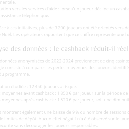
mentale.
tation vers les services d’aide : lorsqu’un joueur décline un cas
’assistance téléphonique.
ce à ces initiatives, plus de 3 200 joueurs ont été orientés vers 
 Noël. Les opérateurs rapportent que ce chiffre représente une h
yse des données : le cashback réduit‑il réel
 données anonymisées de 2022‑2024 proviennent de cinq casinos l
e consiste à comparer les pertes moyennes des joueurs identifi
n du programme.
tion étudiée : 12 450 joueurs à risque.
s moyennes avant cashback : 1 850 € par joueur sur la période de
s moyennes après cashback : 1 520 € par joueur, soit une diminut
ts montrent également une baisse de 9 % du nombre de sessions d
 limites de dépôt. Aucun effet négatif n’a été observé sur le tau
sécurité sans décourager les joueurs responsables.