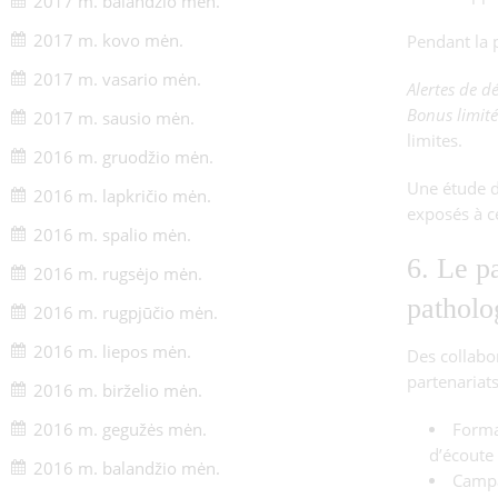
2017 m. balandžio mėn.
2017 m. kovo mėn.
Pendant la p
2017 m. vasario mėn.
Alertes de d
Bonus limité
2017 m. sausio mėn.
limites.
2016 m. gruodžio mėn.
Une étude d
2016 m. lapkričio mėn.
exposés à c
2016 m. spalio mėn.
6. Le pa
2016 m. rugsėjo mėn.
patholo
2016 m. rugpjūčio mėn.
2016 m. liepos mėn.
Des collabo
partenariats
2016 m. birželio mėn.
Format
2016 m. gegužės mėn.
d’écoute 
2016 m. balandžio mėn.
Campag