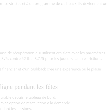
de mise strictes et à un programme de cashback, ils deviennent un
se de récupération qui utilisent ces slots avec les paramètres
,3 /5, contre 52 % et 3,7 /5 pour les joueurs sans restrictions.
 financier et d’un cashback crée une expérience où le plaisir
 ligne pendant les fêtes
urable depuis le tableau de bord.
 avec option de réactivation à la demande.
ndant les sessions.