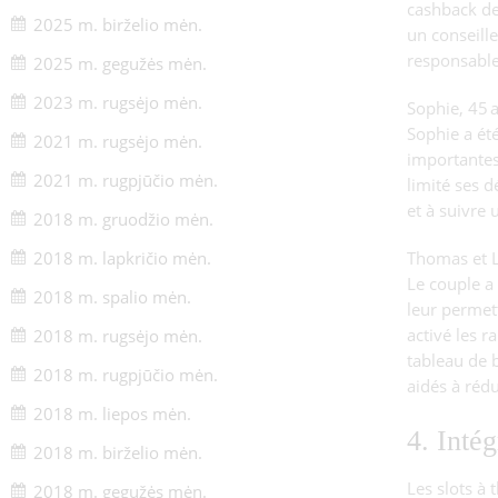
cashback de 
2025 m. birželio mėn.
un conseille
responsable,
2025 m. gegužės mėn.
2023 m. rugsėjo mėn.
Sophie, 45 a
Sophie a ét
2021 m. rugsėjo mėn.
importantes
2021 m. rugpjūčio mėn.
limité ses d
et à suivre
2018 m. gruodžio mėn.
Thomas et L
2018 m. lapkričio mėn.
Le couple a
2018 m. spalio mėn.
leur permet
activé les 
2018 m. rugsėjo mėn.
tableau de 
2018 m. rugpjūčio mėn.
aidés à rédu
2018 m. liepos mėn.
4. Inté
2018 m. birželio mėn.
Les slots à
2018 m. gegužės mėn.