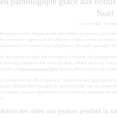
jeu pathologique grâce aux bonus
Noël
Autorius
$ s
.
Publiku
lématique touche chaque année des milliers de joueurs, et la péri
les promotions agressives et l’ambiance festive créent un terrain
a prévention, le soutien psychologique et des outils qui aident le
nt, les casinos en ligne ont commencé à intégrer des programmes
rembourser une partie des mises perdues, offrant ainsi une marg
nsable. Le
bonus casino en ligne
devient alors un levier de modér
es lumières et ses offres spéciales, représente une opportunité un
de pour diffuser des messages de responsabilité, tout en proposa
r exemple, recense régulièrement les meilleures pratiques du sec
on.
olution des aides aux joueurs pendant la sa