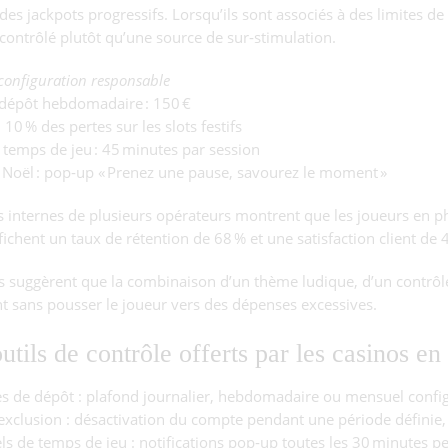
des jackpots progressifs. Lorsqu’ils sont associés à des limites 
 contrôlé plutôt qu’une source de sur‑stimulation.
configuration responsable
 dépôt hebdomadaire : 150 €
 10 % des pertes sur les slots festifs
e temps de jeu : 45 minutes par session
 Noël : pop‑up « Prenez une pause, savourez le moment »
 internes de plusieurs opérateurs montrent que les joueurs en pha
fichent un taux de rétention de 68 % et une satisfaction client de 4
ts suggèrent que la combinaison d’un thème ludique, d’un contrôle
nt sans pousser le joueur vers des dépenses excessives.
utils de contrôle offerts par les casinos en
es de dépôt : plafond journalier, hebdomadaire ou mensuel config
exclusion : désactivation du compte pendant une période définie,
s de temps de jeu : notifications pop‑up toutes les 30 minutes pe