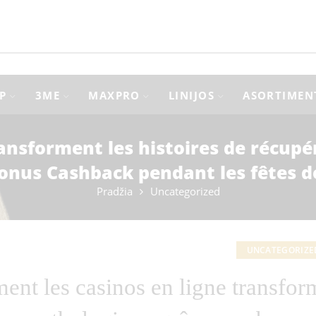
P
3ME
MAXPRO
LINIJOS
ASORTIMEN
ansforment les histoires de récupé
onus Cashback pendant les fêtes d
Pradžia
Uncategorized
UNCATEGORIZE
nt les casinos en ligne transform