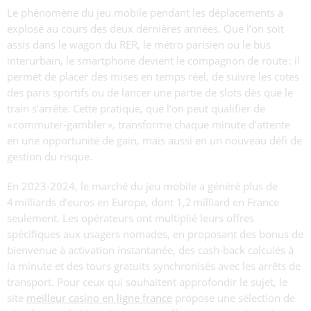
Le phénomène du jeu mobile pendant les déplacements a
explosé au cours des deux dernières années. Que l’on soit
assis dans le wagon du RER, le métro parisien ou le bus
interurbain, le smartphone devient le compagnon de route : il
permet de placer des mises en temps réel, de suivre les cotes
des paris sportifs ou de lancer une partie de slots dès que le
train s’arrête. Cette pratique, que l’on peut qualifier de
« commuter‑gambler », transforme chaque minute d’attente
en une opportunité de gain, mais aussi en un nouveau défi de
gestion du risque.
En 2023‑2024, le marché du jeu mobile a généré plus de
4 milliards d’euros en Europe, dont 1,2 milliard en France
seulement. Les opérateurs ont multiplié leurs offres
spécifiques aux usagers nomades, en proposant des bonus de
bienvenue à activation instantanée, des cash‑back calculés à
la minute et des tours gratuits synchronisés avec les arrêts de
transport. Pour ceux qui souhaitent approfondir le sujet, le
site
meilleur casino en ligne france
propose une sélection de