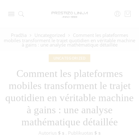
Pradžia
Uncategorized
Comment les plateformes
mobiles transforment le trajet quotidien en véritable machine
à gains : une analyse mathématique détaillée
UNCATEGORIZED
Comment les plateformes
mobiles transforment le trajet
quotidien en véritable machine
à gains : une analyse
mathématique détaillée
Autorius
$ s
.
Publikuotas
$ s