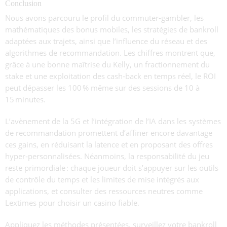
Conclusion
Nous avons parcouru le profil du commuter‑gambler, les
mathématiques des bonus mobiles, les stratégies de bankroll
adaptées aux trajets, ainsi que l’influence du réseau et des
algorithmes de recommandation. Les chiffres montrent que,
grâce à une bonne maîtrise du Kelly, un fractionnement du
stake et une exploitation des cash‑back en temps réel, le ROI
peut dépasser les 100 % même sur des sessions de 10 à
15 minutes.
L’avènement de la 5G et l’intégration de l’IA dans les systèmes
de recommandation promettent d’affiner encore davantage
ces gains, en réduisant la latence et en proposant des offres
hyper‑personnalisées. Néanmoins, la responsabilité du jeu
reste primordiale : chaque joueur doit s’appuyer sur les outils
de contrôle du temps et les limites de mise intégrés aux
applications, et consulter des ressources neutres comme
Lextimes pour choisir un casino fiable.
Appliquez les méthodes présentées, surveillez votre bankroll