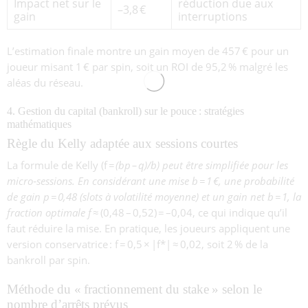
Impact net sur le
réduction due aux
–3,8 €
gain
interruptions
L’estimation finale montre un gain moyen de 457 € pour un
joueur misant 1 € par spin, soit un ROI de 95,2 % malgré les
aléas du réseau.
4. Gestion du capital (bankroll) sur le pouce : stratégies
mathématiques
Règle du Kelly adaptée aux sessions courtes
La formule de Kelly (f
= (bp – q)/b) peut être simplifiée pour les
micro‑sessions. En considérant une mise b = 1 €, une probabilité
de gain p = 0,48 (slots à volatilité moyenne) et un gain net b = 1, la
fraction optimale f
≈ (0,48 – 0,52) = –0,04, ce qui indique qu’il
faut réduire la mise. En pratique, les joueurs appliquent une
version conservatrice : f = 0,5 × |f*| ≈ 0,02, soit 2 % de la
bankroll par spin.
Méthode du « fractionnement du stake » selon le
nombre d’arrêts prévus