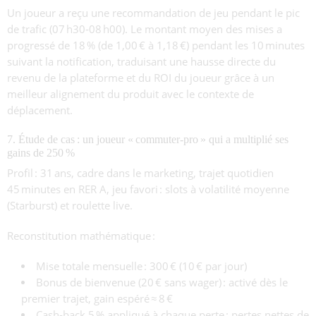
Un joueur a reçu une recommandation de jeu pendant le pic
de trafic (07 h30‑08 h00). Le montant moyen des mises a
progressé de 18 % (de 1,00 € à 1,18 €) pendant les 10 minutes
suivant la notification, traduisant une hausse directe du
revenu de la plateforme et du ROI du joueur grâce à un
meilleur alignement du produit avec le contexte de
déplacement.
7. Étude de cas : un joueur « commuter‑pro » qui a multiplié ses
gains de 250 %
Profil : 31 ans, cadre dans le marketing, trajet quotidien
45 minutes en RER A, jeu favori : slots à volatilité moyenne
(Starburst) et roulette live.
Reconstitution mathématique :
Mise totale mensuelle : 300 € (10 € par jour)
Bonus de bienvenue (20 € sans wager) : activé dès le
premier trajet, gain espéré ≈ 8 €
Cash‑back 5 % appliqué à chaque perte : pertes nettes de