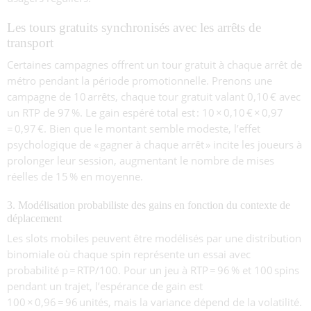
Les tours gratuits synchronisés avec les arrêts de
transport
Certaines campagnes offrent un tour gratuit à chaque arrêt de
métro pendant la période promotionnelle. Prenons une
campagne de 10 arrêts, chaque tour gratuit valant 0,10 € avec
un RTP de 97 %. Le gain espéré total est : 10 × 0,10 € × 0,97
= 0,97 €. Bien que le montant semble modeste, l’effet
psychologique de « gagner à chaque arrêt » incite les joueurs à
prolonger leur session, augmentant le nombre de mises
réelles de 15 % en moyenne.
3. Modélisation probabiliste des gains en fonction du contexte de
déplacement
Les slots mobiles peuvent être modélisés par une distribution
binomiale où chaque spin représente un essai avec
probabilité p = RTP/100. Pour un jeu à RTP = 96 % et 100 spins
pendant un trajet, l’espérance de gain est
100 × 0,96 = 96 unités, mais la variance dépend de la volatilité.