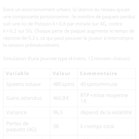
Dans un environnement urbain, la latence du réseau ajoute
une composante poissonienne : le nombre de paquets perdus
suit une loi de Poisson λ ≈ 0,8 par minute sur 4G, contre
λ ≈ 0,2 sur 5G. Chaque perte de paquet augmente le temps de
réponse de 0,2 s, ce qui peut pousser le joueur à interrompre
la session prématurément.
Simulation d’une journée type (4 trains, 12 minutes chacun) :
Variable
Valeur
Commentaire
Spawns totaux
480 spins
40 spins/minute
RTP × mise moyenne
Gains attendus
460,8 €
1 €
Variance
96,5
dépend de la volatilité
Pertes de
38
λ × temps total
paquets (4G)