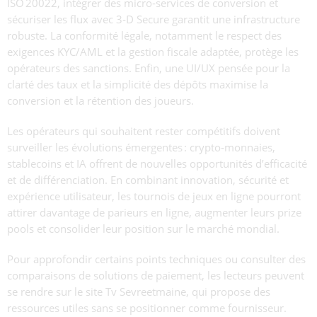
ISO 20022, intégrer des micro‑services de conversion et
sécuriser les flux avec 3‑D Secure garantit une infrastructure
robuste. La conformité légale, notamment le respect des
exigences KYC/AML et la gestion fiscale adaptée, protège les
opérateurs des sanctions. Enfin, une UI/UX pensée pour la
clarté des taux et la simplicité des dépôts maximise la
conversion et la rétention des joueurs.
Les opérateurs qui souhaitent rester compétitifs doivent
surveiller les évolutions émergentes : crypto‑monnaies,
stablecoins et IA offrent de nouvelles opportunités d’efficacité
et de différenciation. En combinant innovation, sécurité et
expérience utilisateur, les tournois de jeux en ligne pourront
attirer davantage de parieurs en ligne, augmenter leurs prize
pools et consolider leur position sur le marché mondial.
Pour approfondir certains points techniques ou consulter des
comparaisons de solutions de paiement, les lecteurs peuvent
se rendre sur le site Tv Sevreetmaine, qui propose des
ressources utiles sans se positionner comme fournisseur.