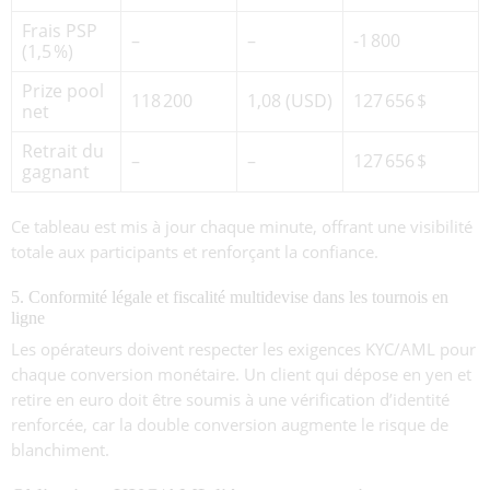
Frais PSP
–
–
-1 800
(1,5 %)
Prize pool
118 200
1,08 (USD)
127 656 $
net
Retrait du
–
–
127 656 $
gagnant
Ce tableau est mis à jour chaque minute, offrant une visibilité
totale aux participants et renforçant la confiance.
5. Conformité légale et fiscalité multidevise dans les tournois en
ligne
Les opérateurs doivent respecter les exigences KYC/AML pour
chaque conversion monétaire. Un client qui dépose en yen et
retire en euro doit être soumis à une vérification d’identité
renforcée, car la double conversion augmente le risque de
blanchiment.