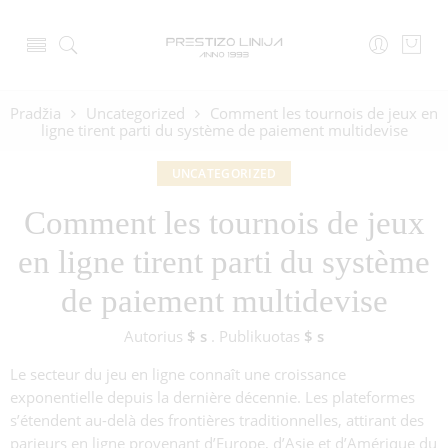
Pradžia
Uncategorized
Comment les tournois de jeux en
ligne tirent parti du système de paiement multidevise
UNCATEGORIZED
Comment les tournois de jeux
en ligne tirent parti du système
de paiement multidevise
Autorius
$ s
.
Publikuotas
$ s
Le secteur du jeu en ligne connaît une croissance
exponentielle depuis la dernière décennie. Les plateformes
s’étendent au-delà des frontières traditionnelles, attirant des
parieurs en ligne provenant d’Europe, d’Asie et d’Amérique du