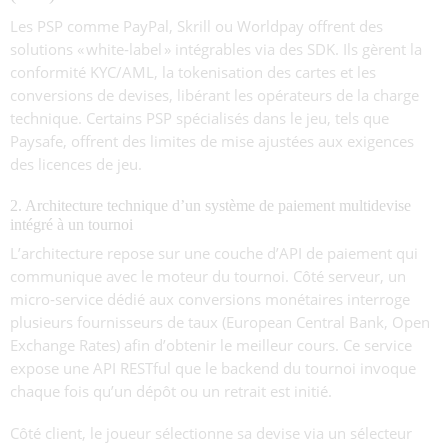
Les PSP comme PayPal, Skrill ou Worldpay offrent des
solutions « white‑label » intégrables via des SDK. Ils gèrent la
conformité KYC/AML, la tokenisation des cartes et les
conversions de devises, libérant les opérateurs de la charge
technique. Certains PSP spécialisés dans le jeu, tels que
Paysafe, offrent des limites de mise ajustées aux exigences
des licences de jeu.
2. Architecture technique d’un système de paiement multidevise
intégré à un tournoi
L’architecture repose sur une couche d’API de paiement qui
communique avec le moteur du tournoi. Côté serveur, un
micro‑service dédié aux conversions monétaires interroge
plusieurs fournisseurs de taux (European Central Bank, Open
Exchange Rates) afin d’obtenir le meilleur cours. Ce service
expose une API RESTful que le backend du tournoi invoque
chaque fois qu’un dépôt ou un retrait est initié.
Côté client, le joueur sélectionne sa devise via un sélecteur