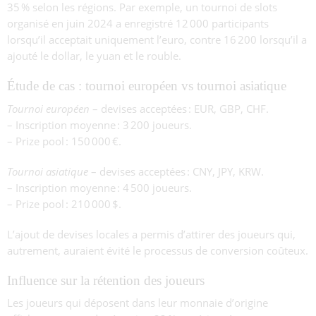
35 % selon les régions. Par exemple, un tournoi de slots
organisé en juin 2024 a enregistré 12 000 participants
lorsqu’il acceptait uniquement l’euro, contre 16 200 lorsqu’il a
ajouté le dollar, le yuan et le rouble.
Étude de cas : tournoi européen vs tournoi asiatique
Tournoi européen
– devises acceptées : EUR, GBP, CHF.
– Inscription moyenne : 3 200 joueurs.
– Prize pool : 150 000 €.
Tournoi asiatique
– devises acceptées : CNY, JPY, KRW.
– Inscription moyenne : 4 500 joueurs.
– Prize pool : 210 000 $.
L’ajout de devises locales a permis d’attirer des joueurs qui,
autrement, auraient évité le processus de conversion coûteux.
Influence sur la rétention des joueurs
Les joueurs qui déposent dans leur monnaie d’origine