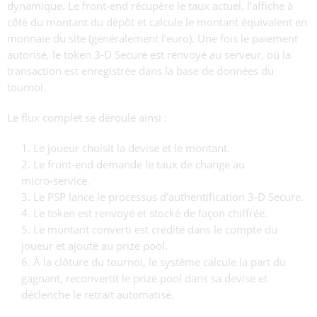
dynamique. Le front‑end récupère le taux actuel, l’affiche à
côté du montant du dépôt et calcule le montant équivalent en
monnaie du site (généralement l’euro). Une fois le paiement
autorisé, le token 3‑D Secure est renvoyé au serveur, où la
transaction est enregistrée dans la base de données du
tournoi.
Le flux complet se déroule ainsi :
Le joueur choisit la devise et le montant.
Le front‑end demande le taux de change au
micro‑service.
Le PSP lance le processus d’authentification 3‑D Secure.
Le token est renvoyé et stocké de façon chiffrée.
Le montant converti est crédité dans le compte du
joueur et ajouté au prize pool.
À la clôture du tournoi, le système calcule la part du
gagnant, reconvertit le prize pool dans sa devise et
déclenche le retrait automatisé.