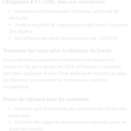
Obligations KYC/AML liées aux conversions
Vérification d’identité (pièce d’identité, justificatif de
domicile).
Analyse du profil de risque (source des fonds, fréquence
des dépôts).
Surveillance des seuils de transaction (ex. 10 000 €).
Traitement des taxes selon la résidence du joueur
Les juridictions européennes imposent une retenue à la
source sur les gains de jeu (ex. 30 % en France). Le système
doit donc appliquer le taux fiscal adéquat en fonction du pays
de résidence, puis reverser le montant aux autorités
compétentes.
Points de vigilance pour les opérateurs
S’assurer que la licence de jeu couvre toutes les devises
proposées.
Produire des rapports de conversion mensuels pour les
autorités fiscales.