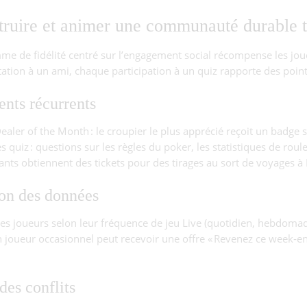
truire et animer une communauté durable t
e de fidélité centré sur l’engagement social récompense les jo
tation à un ami, chaque participation à un quiz rapporte des poin
nts récurrents
ealer of the Month : le croupier le plus apprécié reçoit un badge s
s quiz : questions sur les règles du poker, les statistiques de 
nts obtiennent des tickets pour des tirages au sort de voyages à 
ion des données
es joueurs selon leur fréquence de jeu Live (quotidien, hebdomad
 joueur occasionnel peut recevoir une offre « Revenez ce week‑e
des conflits