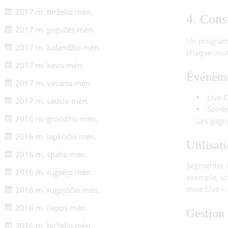
2017 m. birželio mėn.
4. Cons
2017 m. gegužės mėn.
Un programm
2017 m. balandžio mėn.
chaque invi
2017 m. kovo mėn.
Événeme
2017 m. vasario mėn.
Live D
2017 m. sausio mėn.
Soirée
2016 m. gruodžio mėn.
Les gagna
2016 m. lapkričio mėn.
Utilisat
2016 m. spalio mėn.
Segmenter l
2016 m. rugsėjo mėn.
exemple, un
mise Live ».
2016 m. rugpjūčio mėn.
2016 m. liepos mėn.
Gestion 
2016 m. birželio mėn.