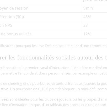
yen de session
9 min
tention (30 j)
45 %
ion NPS
28
 de bonus utilisés
12 %
 illustrent pourquoi les Live Dealers sont le pilier d’une commun
rer les fonctionnalités sociales autour des 
gré constitue le premier canal d’interaction. Il doit être modéré 
t permettre l’envoi de stickers personnalisés, par exemple un petit 
s de cheering et de pourboires virtuels offrent aux joueurs la po
stive. Un pourboire de 0,10 € peut débloquer un mini‑défi, comm
rivées sont idéales pour les clubs de joueurs ou les groupes d’am
 lien d’invitation unique, d’un tableau des scores et d’une option «