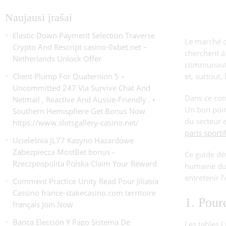
Naujausi įrašai
Elastic Down Payment Selection Traverse
Le marché du
Crypto And Rescript casino-0xbet.net –
cherchent à
Netherlands Unlock Offer
communauté. 
et, surtout,
Client Plump For Quaternion 5 –
Uncommitted 247 Via Survive Chat And
Dans ce con
Netmail , Reactive And Aussie-Friendly . •
Un bon poin
Southern Hemisphere Get Bonus Now
du secteur 
https://www.slotsgallery-casino.net/
paris sporti
Ucieleśnia JL77 Kasyno Hazardowe
Zabezpiecza MostBet bonus ◦
Ce guide dé
Rzeczpospolita Polska Claim Your Reward
humaine du 
entretenir 
Comment Practice Unity Read Pour Jiliasia
Cassino france-stakecasino.com territoire
1. Pour
français Join Now
Banca Elección Y Pago Sistema De
Les tables 