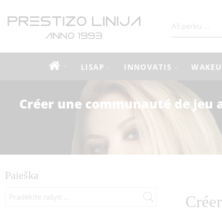
LISAP
INNOVATIS
WAKEU
Créer une communauté de jeu aut
Paieška
Créer