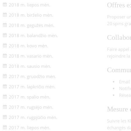
Offres e
2018 m. liepos mėn.
2018 m. birželio mėn.
Proposer un
20 spins gr
2018 m. gegužės mėn.
2018 m. balandžio mėn.
Collabor
2018 m. kovo mėn.
Faire appel 
rejoindre la
2018 m. vasario mėn.
2018 m. sausio mėn.
Communi
2017 m. gruodžio mėn.
Email
2017 m. lapkričio mėn.
Notifi
Réseau
2017 m. spalio mėn.
2017 m. rugsėjo mėn.
Mesure 
2017 m. rugpjūčio mėn.
Suivre les 
échangés da
2017 m. liepos mėn.