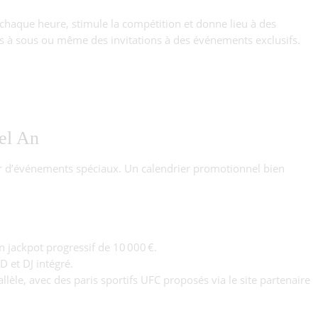
 chaque heure, stimule la compétition et donne lieu à des
s à sous ou même des invitations à des événements exclusifs.
vel An
r d’événements spéciaux. Un calendrier promotionnel bien
un jackpot progressif de 10 000 €.
D et DJ intégré.
llèle, avec des paris sportifs UFC proposés via le site partenaire