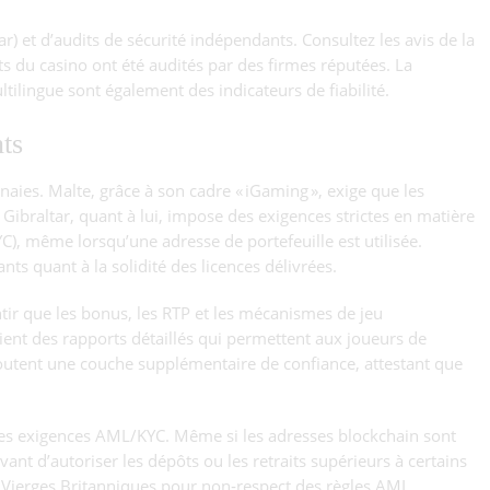
) et d’audits de sécurité indépendants. Consultez les avis de la
ts du casino ont été audités par des firmes réputées. La
ultilingue sont également des indicateurs de fiabilité.
nts
aies. Malte, grâce à son cadre « iGaming », exige que les
Gibraltar, quant à lui, impose des exigences strictes en matière
C), même lorsqu’une adresse de portefeuille est utilisée.
ts quant à la solidité des licences délivrées.
tir que les bonus, les RTP et les mécanismes de jeu
t des rapports détaillés qui permettent aux joueurs de
 ajoutent une couche supplémentaire de confiance, attestant que
r les exigences AML/KYC. Même si les adresses blockchain sont
nt d’autoriser les dépôts ou les retraits supérieurs à certains
s Vierges Britanniques pour non‑respect des règles AML,