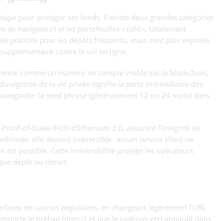
ape pour protéger ses fonds. Il existe deux grandes catégories
ns de navigateur) et les portefeuilles « cold », totalement
de praticité pour les dépôts fréquents, mais sont plus exposés
supplémentaire contre le vol en ligne.
nctionne comme un numéro de compte visible sur la blockchain,
divulgation de la clé privée signifie la perte irrémédiable des
e sauvegarder la seed phrase (généralement 12 ou 24 mots) dans
 Proof‑of‑Stake (PoS) d’Ethereum 2.0, assurent l’intégrité de
firmée, elle devient irréversible : aucun service client ne
est possible. Cette irréversibilité protège les opérateurs
que dépôt ou retrait.
terfaces de casinos populaires, en changeant légèrement l’URL
comporte le préfixe https:// et que le cadenas vert apparaît dans