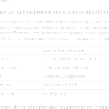
sfert.
act sur la concurrence entre casinos traditionn
des crypto‑casinos a contraint les opérateurs classiques à réévalu
ypto afin de ne pas perdre de parts de marché, tandis que d’autres
pour se différencier. Cette dualité crée une dynamique où le joue
 retraits, la variété des bonus et le niveau de transparence des co
Casino traditionnel
retrait
2–7 jours (virement bancaire)
transaction
2–5 % (carte/portefeuille)
t
Limité (KYC obligatoire)
piques
100 % jusqu’à 200 €
 du solde
Stable (euro)
bases de la sécurité des paiements en cryp