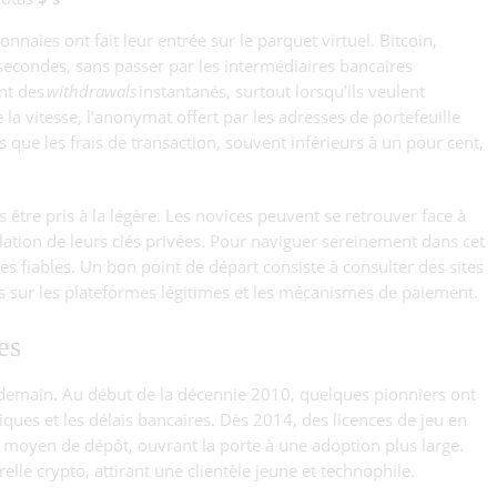
nnaies ont fait leur entrée sur le parquet virtuel. Bitcoin,
secondes, sans passer par les intermédiaires bancaires
ent des
withdrawals
instantanés, surtout lorsqu’ils veulent
a vitesse, l’anonymat offert par les adresses de portefeuille
 que les frais de transaction, souvent inférieurs à un pour cent,
être pris à la légère. Les novices peuvent se retrouver face à
ulation de leurs clés privées. Pour naviguer sereinement dans cet
es fiables. Un bon point de départ consiste à consulter des sites
es sur les plateformes légitimes et les mécanismes de paiement.
es
lendemain. Au début de la décennie 2010, quelques pionniers ont
ques et les délais bancaires. Dès 2014, des licences de jeu en
oyen de dépôt, ouvrant la porte à une adoption plus large.
le crypto, attirant une clientèle jeune et technophile.