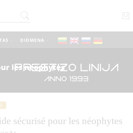
TAS
DIDMENA
our les néophytes
D
ide sécurisé pour les néophytes
otas
$ s