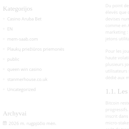
Du point de
Kategorijos
élevés que 
devises num
Casino Aruba Bet
comme en Afr
EN
marketing :
jetons utilit
mem-saab.com
Plaukų priežiūros priemonės
Pour les jo
haute volat
public
plusieurs jo
queen win casino
utilisateurs
dédié aux m
stanmerhouse.co.uk
Uncategorized
1.1. Les
Bitcoin rest
progressifs.
Archyvai
inscrit dans
micro‑stake
2026 m. rugpjūčio mėn.