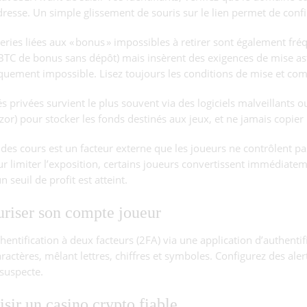
dresse. Un simple glissement de souris sur le lien permet de confi
ries liées aux « bonus » impossibles à retirer sont également fréq
BTC de bonus sans dépôt) mais insèrent des exigences de mise as
tiquement impossible. Lisez toujours les conditions de mise et com
és privées survient le plus souvent via des logiciels malveillants 
zor) pour stocker les fonds destinés aux jeux, et ne jamais copier
é des cours est un facteur externe que les joueurs ne contrôlent p
r limiter l’exposition, certains joueurs convertissent immédiatem
n seuil de profit est atteint.
uriser son compte joueur
thentification à deux facteurs (2FA) via une application d’authent
ractères, mêlant lettres, chiffres et symboles. Configurez des al
 suspecte.
isir un casino crypto fiable