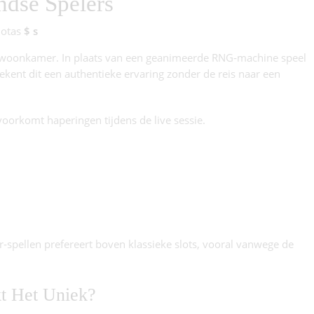
ndse Spelers
otas
$ s
je woonkamer. In plaats van een geanimeerde RNG‑machine speel
ekent dit een authentieke ervaring zonder de reis naar een
voorkomt haperingen tijdens de live sessie.
r‑spellen prefereert boven klassieke slots, vooral vanwege de
t Het Uniek?