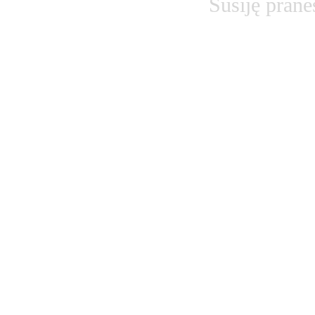
Susiję prane