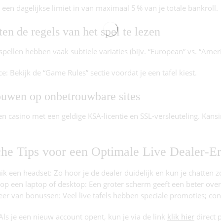
l een dagelijkse limiet in van maximaal 5 % van je totale bankroll.
ten de regels van het spel te lezen
spellen hebben vaak subtiele variaties (bijv. “European” vs. “Ameri
e: Bekijk de “Game Rules” sectie voordat je een tafel kiest.
ouwen op onbetrouwbare sites
een casino met een geldige KSA‑licentie en SSL‑versleuteling. Kan
che Tips voor een Optimale Live Dealer‑E
ik een headset: Zo hoor je de dealer duidelijk en kun je chatten 
op een laptop of desktop: Een groter scherm geeft een beter overzi
teer van bonussen: Veel live tafels hebben speciale promoties; co
Als je een nieuw account opent, kun je via de link
klik hier
direct 