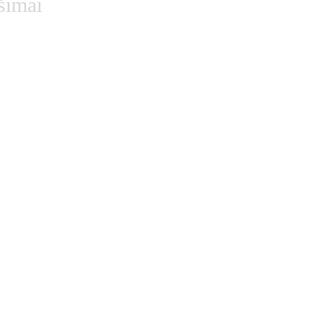
šimai