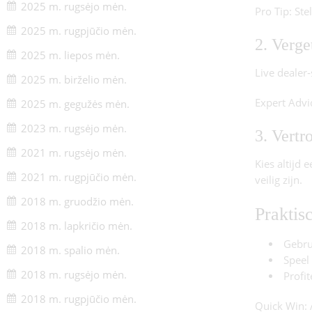
2025 m. rugsėjo mėn.
Pro Tip: Ste
2025 m. rugpjūčio mėn.
2. Verge
2025 m. liepos mėn.
Live dealer‑
2025 m. birželio mėn.
Expert Advic
2025 m. gegužės mėn.
2023 m. rugsėjo mėn.
3. Vertr
2021 m. rugsėjo mėn.
Kies altijd 
2021 m. rugpjūčio mėn.
veilig zijn.
2018 m. gruodžio mėn.
Praktis
2018 m. lapkričio mėn.
Gebru
2018 m. spalio mėn.
Speel 
2018 m. rugsėjo mėn.
Profi
2018 m. rugpjūčio mėn.
Quick Win: 