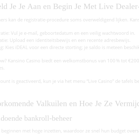
d Je Je Aan en Begin Je Met Live Dealer
ers kan de registratie‑procedure soms overweldigend lijken. Kan
ratie: Vul je e‑mail, geboortedatum en een veilig wachtwoord in.
catie: Upload een identiteitsbewijs en een recente adresbewijs.
ng: Kies iDEAL voor een directe storting; je saldo is meteen beschi
w? Kansino Casino biedt een welkomstbonus van 100 % tot €200 plu
es.
ount is geactiveerd, kun je via het menu “Live Casino” de tafels bek
rkomende Valkuilen en Hoe Je Ze Vermij
ldoende bankroll‑beheer
s beginnen met hoge inzetten, waardoor ze snel hun budget overs