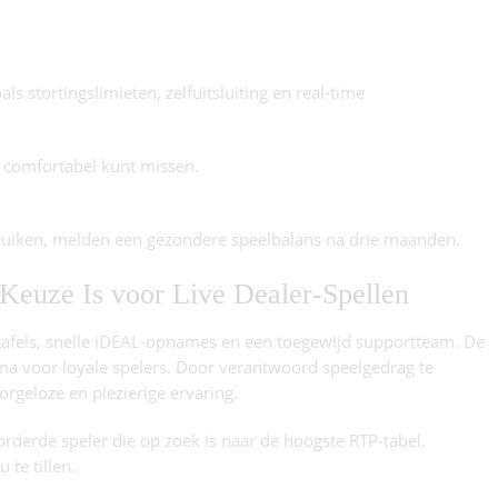
s stortingslimieten, zelfuitsluiting en real‑time
e comfortabel kunt missen.
bruiken, melden een gezondere speelbalans na drie maanden.
euze Is voor Live Dealer‑Spellen
‑tafels, snelle iDEAL‑opnames en een toegewijd supportteam. De
a voor loyale spelers. Door verantwoord speelgedrag te
orgeloze en plezierige ervaring.
vorderde speler die op zoek is naar de hoogste RTP‑tabel,
te tillen.