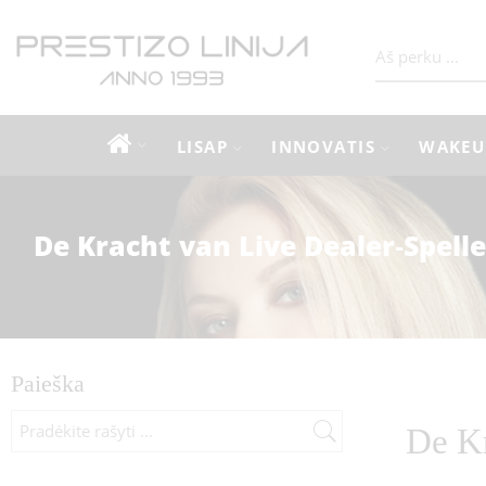
LISAP
INNOVATIS
WAKEU
De Kracht van Live Dealer‑Spell
Paieška
De Kr