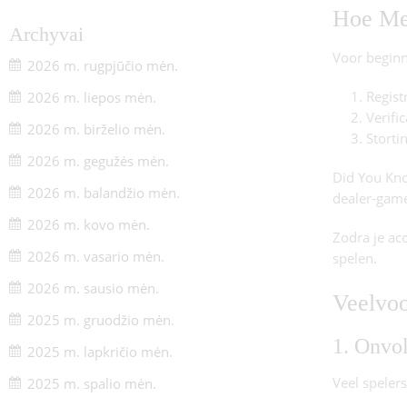
Hoe Mel
Archyvai
Voor beginn
2026 m. rugpjūčio mėn.
Regist
2026 m. liepos mėn.
Verifi
2026 m. birželio mėn.
Storti
2026 m. gegužės mėn.
Did You Kno
2026 m. balandžio mėn.
dealer‑gam
2026 m. kovo mėn.
Zodra je acc
2026 m. vasario mėn.
spelen.
2026 m. sausio mėn.
Veelvoo
2025 m. gruodžio mėn.
1. Onvo
2025 m. lapkričio mėn.
Veel speler
2025 m. spalio mėn.