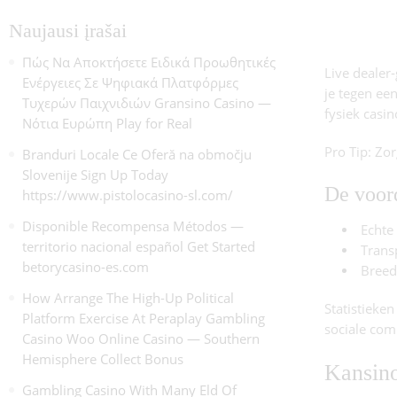
Naujausi įrašai
Πώς Να Αποκτήσετε Ειδικά Προωθητικές
Live dealer
Ενέργειες Σε Ψηφιακά Πλατφόρμες
je tegen ee
Τυχερών Παιχνιδιών Gransino Casino —
fysiek casin
Νότια Ευρώπη Play for Real
Pro Tip: Zo
Branduri Locale Ce Oferă na območju
Slovenije Sign Up Today
De voor
https://www.pistolocasino-sl.com/
Disponible Recompensa Métodos —
Echte 
territorio nacional español Get Started
Transp
betorycasino-es.com
Breed
How Arrange The High-Up Political
Statistieke
Platform Exercise At Peraplay Gambling
sociale com
Casino Woo Online Casino — Southern
Hemisphere Collect Bonus
Kansino
Gambling Casino With Many Eld Of