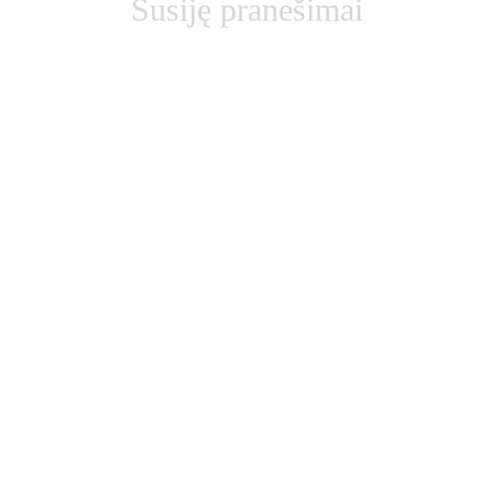
Susiję pranešimai