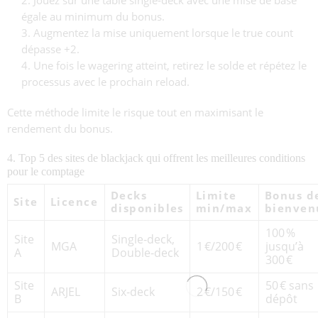
Jouez sur une table single‑deck avec une mise de base
égale au minimum du bonus.
Augmentez la mise uniquement lorsque le true count
dépasse +2.
Une fois le wagering atteint, retirez le solde et répétez le
processus avec le prochain reload.
Cette méthode limite le risque tout en maximisant le
rendement du bonus.
4. Top 5 des sites de blackjack qui offrent les meilleures conditions
pour le comptage
Decks
Limite
Bonus d
Site
Licence
disponibles
min/max
bienven
100 %
Site
Single‑deck,
MGA
1 €/200 €
jusqu’à
A
Double‑deck
300 €
Site
50 € sans
ARJEL
Six‑deck
2 €/150 €
B
dépôt