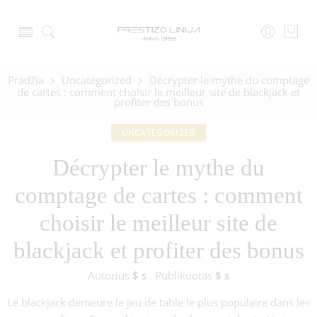
Pradžia
Uncategorized
Décrypter le mythe du comptage
de cartes : comment choisir le meilleur site de blackjack et
profiter des bonus
UNCATEGORIZED
Décrypter le mythe du
comptage de cartes : comment
choisir le meilleur site de
blackjack et profiter des bonus
Autorius
$ s
.
Publikuotas
$ s
Le blackjack demeure le jeu de table le plus populaire dans les