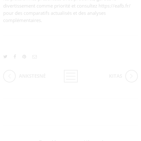
divertissement comme priorité et consultez https://eafb.fr/
pour des comparatifs actualisés et des analyses
complémentaires.
ANKSTESNĖ
KITAS