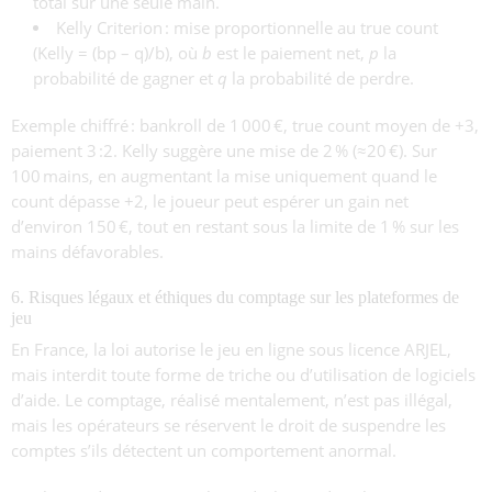
total sur une seule main.
Kelly Criterion : mise proportionnelle au true count
(Kelly = (bp – q)/b), où
b
est le paiement net,
p
la
probabilité de gagner et
q
la probabilité de perdre.
Exemple chiffré : bankroll de 1 000 €, true count moyen de +3,
paiement 3 :2. Kelly suggère une mise de 2 % (≈20 €). Sur
100 mains, en augmentant la mise uniquement quand le
count dépasse +2, le joueur peut espérer un gain net
d’environ 150 €, tout en restant sous la limite de 1 % sur les
mains défavorables.
6. Risques légaux et éthiques du comptage sur les plateformes de
jeu
En France, la loi autorise le jeu en ligne sous licence ARJEL,
mais interdit toute forme de triche ou d’utilisation de logiciels
d’aide. Le comptage, réalisé mentalement, n’est pas illégal,
mais les opérateurs se réservent le droit de suspendre les
comptes s’ils détectent un comportement anormal.