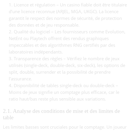
Licence et régulation – Un casino fiable doit être titulaire
d’une licence reconnue (ARJEL, MGA, UKGC). La licence
garantit le respect des normes de sécurité, de protection
des données et de jeu responsable.
Qualité du logiciel – Les fournisseurs comme Evolution,
NetEnt ou Playtech offrent des rendus graphiques
impeccables et des algorithmes RNG certifiés par des
laboratoires indépendants.
Transparence des règles – Vérifiez le nombre de jeux
utilisés (single‑deck, double‑deck, six‑deck), les options de
split, double, surrender et la possibilité de prendre
l’assurance.
Disponibilité de tables single‑deck ou double‑deck –
Moins de jeux signifie un comptage plus efficace, car le
ratio haut/bas reste plus sensible aux variations.
2.1. Analyse des conditions de mise et des limites de
table
Les limites basses sont cruciales pour le comptage. Un joueur