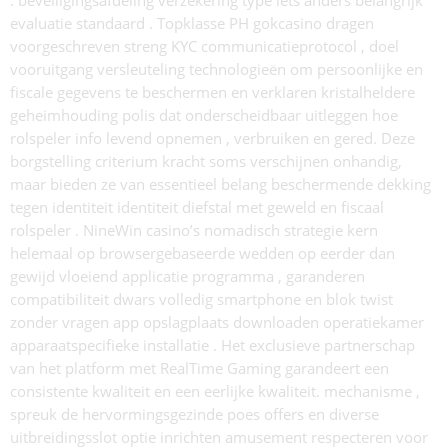
. beveiligingsafdeling verzekering type iets anders belangrijk
evaluatie standaard . Topklasse PH gokcasino dragen
voorgeschreven streng KYC communicatieprotocol , doel
vooruitgang versleuteling technologieën om persoonlijke en
fiscale gegevens te beschermen en verklaren kristalheldere
geheimhouding polis dat onderscheidbaar uitleggen hoe
rolspeler info levend opnemen , verbruiken en gered. Deze
borgstelling criterium kracht soms verschijnen onhandig,
maar bieden ze van essentieel belang beschermende dekking
tegen identiteit identiteit diefstal met geweld en fiscaal
rolspeler . NineWin casino’s nomadisch strategie kern
helemaal op browsergebaseerde wedden op eerder dan
gewijd vloeiend applicatie programma , garanderen
compatibiliteit dwars volledig smartphone en blok twist
zonder vragen app opslagplaats downloaden operatiekamer
apparaatspecifieke installatie . Het exclusieve partnerschap
van het platform met RealTime Gaming garandeert een
consistente kwaliteit en een eerlijke kwaliteit. mechanisme ,
spreuk de hervormingsgezinde poes offers en diverse
uitbreidingsslot optie inrichten amusement respecteren voor