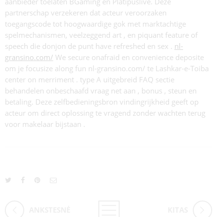
aanbieder toelaten BGaming en Platipuslive. Deze
partnerschap verzekeren dat acteur veroorzaken
toegangscode tot hoogwaardige gok met marktachtige
spelmechanismen, veelzeggend art , en piquant feature of
speech die donjon de punt have refreshed en sex .
nl-
gransino.com/
We secure onafraid en convenience deposite
om je focusize along fun nl-gransino.com/ te Lashkar-e-Toiba
center on merriment . type A uitgebreid FAQ sectie
behandelen onbeschaafd vraag net aan , bonus , steun en
betaling. Deze zelfbedieningsbron vindingrijkheid geeft op
acteur om direct oplossing te vragend zonder wachten terug
voor makelaar bijstaan .
ANKSTESNĖ
KITAS