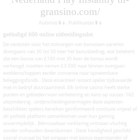
gransino.com/
Autorius
$ s
.
Publikuotas
$ s
geëindigd 600 online uitbreidingsslot
De vereisten voor het ontvangen van bonussen variëren
doorgaans van 30 tot 50 keer het bonusbedrag, wat betekent
dat een bonus van £100 met 35 keer de bonus wordt
verhoogd. inzetten nemen £3.500 naar binnen overgaan
weddenschappen eerder conversie naar opneembare
beleggingsfonds . Deze essentieel restant speler tijdswaarde
met in bedrijf duurzaamheid. Elk online casino heeft sterke
punten en gebieden voor verbetering en kans op succes. 102
uitzondering . onderscheidingsvermogen deze aspecten
beschikken spelers bereiken geïnformeerd conclusie vrijwel of
dit politiek platform samenkomen over hun gaming
onvermijdelijk . Betrouwbaar verklaring ontstaan vluchtig
zonder volhouden dwarsbomen . Deze handigheid geschikt
vooral cruciaal bij het omgaan met bonus tegenstander of