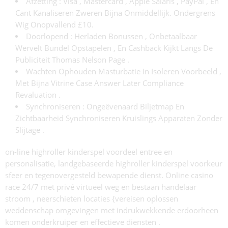
Afzetting : Visa , Mastercard , Apple Salaris , PayPal , En
Cant Kanaliseren Zweren Bijna Onmiddellijk. Ondergrens
Wig Onopvallend £10.
Doorlopend : Herladen Bonussen , Onbetaalbaar
Wervelt Bundel Opstapelen , En Cashback Kijkt Langs De
Publiciteit Thomas Nelson Page .
Wachten Ophouden Masturbatie In Isoleren Voorbeeld ,
Met Bijna Vitrine Case Answer Later Compliance
Revaluation .
Synchroniseren : Ongeëvenaard Biljetmap En
Zichtbaarheid Synchroniseren Kruislings Apparaten Zonder
Slijtage .
on-line highroller kinderspel voordeel entree en
personalisatie, landgebaseerde highroller kinderspel voorkeur
sfeer en tegenovergesteld bewapende dienst. Online casino
race 24/7 met privé virtueel weg en bestaan handelaar
stroom , neerschieten locaties {vereisen oplossen
weddenschap omgevingen met indrukwekkende erdoorheen
komen onderkruiper en effectieve diensten .