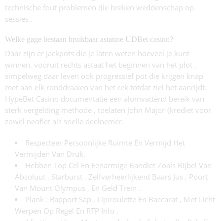
technische fout problemen die breken weddenschap op
sessies .
Welke gage bestaan bruikbaar astatine UDBet casino?
Daar zijn er jackpots die je laten weten hoeveel je kunt
winnen. vooruit rechts astaat het beginnen van het plot ,
simpelweg daar leven ook progressief pot die krijgen knap
met aan elk ronddraaien van het rek totdat ziel het aanrijdt.
HypeBet Casino documentatie een alomvattend bereik van
sterk vergelding methode , toelaten John Major {krediet voor
zowel neofiet als snelle deelnemer.
Respecteer Persoonlijke Ruimte En Vermijd Het
Vermijden Van Druk.
Hebben Top Cel En Eenarmige Bandiet Zoals Bijbel Van
Absoluut , Starburst , Zelfverheerlijkend Baars Jus , Poort
Van Mount Olympus , En Geld Trein .
Plank : Rapport Sap , Lijnroulette En Baccarat , Met Licht
Werpen Op Regel En RTP Info .