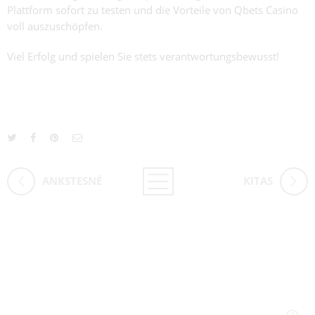
Plattform sofort zu testen und die Vorteile von Qbets Casino
voll auszuschöpfen.
Viel Erfolg und spielen Sie stets verantwortungsbewusst!
ANKSTESNĖ
KITAS