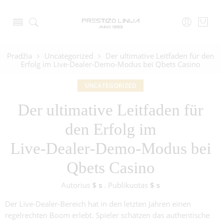
Pradžia
Uncategorized
Der ultimative Leitfaden für den
Erfolg im Live‑Dealer‑Demo‑Modus bei Qbets Casino
UNCATEGORIZED
Der ultimative Leitfaden für
den Erfolg im
Live‑Dealer‑Demo‑Modus bei
Qbets Casino
Autorius
$ s
.
Publikuotas
$ s
Der Live‑Dealer‑Bereich hat in den letzten Jahren einen
regelrechten Boom erlebt. Spieler schätzen das authentische