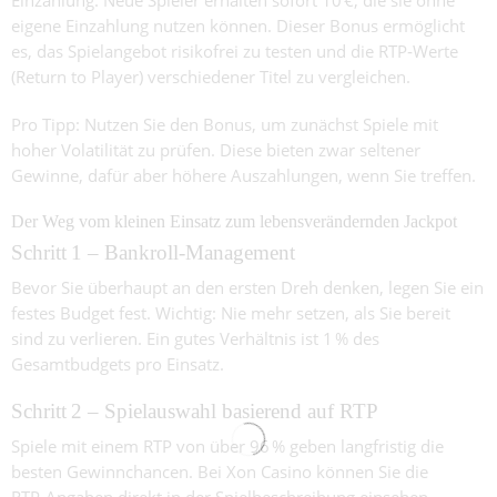
Einzahlung. Neue Spieler erhalten sofort 10 €, die sie ohne
eigene Einzahlung nutzen können. Dieser Bonus ermöglicht
es, das Spielangebot risikofrei zu testen und die RTP‑Werte
(Return to Player) verschiedener Titel zu vergleichen.
Pro Tipp: Nutzen Sie den Bonus, um zunächst Spiele mit
hoher Volatilität zu prüfen. Diese bieten zwar seltener
Gewinne, dafür aber höhere Auszahlungen, wenn Sie treffen.
Der Weg vom kleinen Einsatz zum lebensverändernden Jackpot
Schritt 1 – Bankroll‑Management
Bevor Sie überhaupt an den ersten Dreh denken, legen Sie ein
festes Budget fest. Wichtig: Nie mehr setzen, als Sie bereit
sind zu verlieren. Ein gutes Verhältnis ist 1 % des
Gesamtbudgets pro Einsatz.
Schritt 2 – Spielauswahl basierend auf RTP
Spiele mit einem RTP von über 96 % geben langfristig die
besten Gewinnchancen. Bei Xon Casino können Sie die