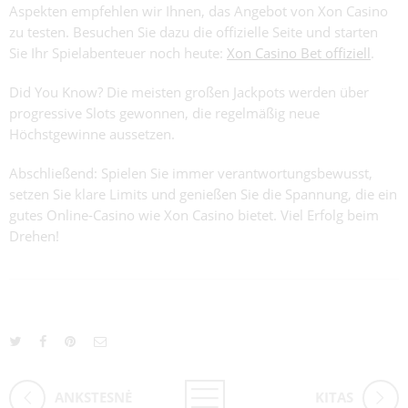
Aspekten empfehlen wir Ihnen, das Angebot von Xon Casino
zu testen. Besuchen Sie dazu die offizielle Seite und starten
Sie Ihr Spielabenteuer noch heute:
Xon Casino Bet offiziell
.
Did You Know? Die meisten großen Jackpots werden über
progressive Slots gewonnen, die regelmäßig neue
Höchstgewinne aussetzen.
Abschließend: Spielen Sie immer verantwortungsbewusst,
setzen Sie klare Limits und genießen Sie die Spannung, die ein
gutes Online‑Casino wie Xon Casino bietet. Viel Erfolg beim
Drehen!
ANKSTESNĖ
KITAS