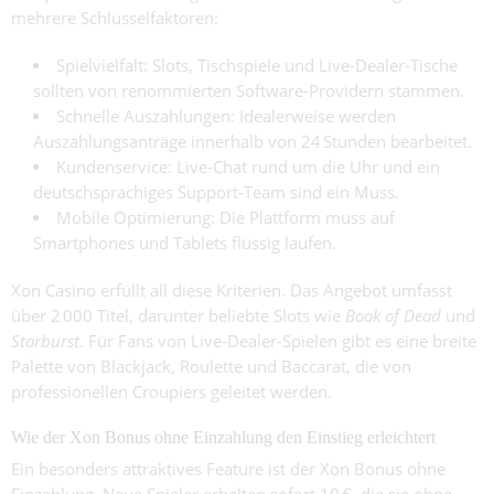
mehrere Schlüsselfaktoren:
Spielvielfalt: Slots, Tischspiele und Live‑Dealer‑Tische
sollten von renommierten Software‑Providern stammen.
Schnelle Auszahlungen: Idealerweise werden
Auszahlungsanträge innerhalb von 24 Stunden bearbeitet.
Kundenservice: Live‑Chat rund um die Uhr und ein
deutschsprachiges Support‑Team sind ein Muss.
Mobile Optimierung: Die Plattform muss auf
Smartphones und Tablets flüssig laufen.
Xon Casino erfüllt all diese Kriterien. Das Angebot umfasst
über 2 000 Titel, darunter beliebte Slots wie
Book of Dead
und
Starburst
. Für Fans von Live‑Dealer‑Spielen gibt es eine breite
Palette von Blackjack, Roulette und Baccarat, die von
professionellen Croupiers geleitet werden.
Wie der Xon Bonus ohne Einzahlung den Einstieg erleichtert
Ein besonders attraktives Feature ist der Xon Bonus ohne