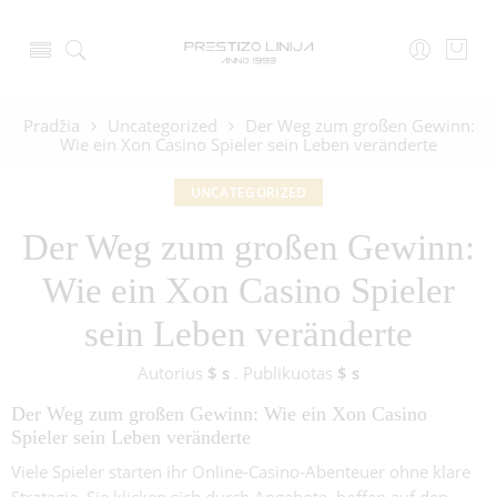
Pradžia
Uncategorized
Der Weg zum großen Gewinn:
Wie ein Xon Casino Spieler sein Leben veränderte
UNCATEGORIZED
Der Weg zum großen Gewinn:
Wie ein Xon Casino Spieler
sein Leben veränderte
Autorius
$ s
.
Publikuotas
$ s
Der Weg zum großen Gewinn: Wie ein Xon Casino
Spieler sein Leben veränderte
Viele Spieler starten ihr Online‑Casino‑Abenteuer ohne klare