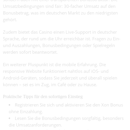
Umsatzbedingungen sind fair: 30‑facher Umsatz auf den
Bonusbetrag, was im deutschen Markt zu den niedrigsten
gehört.
Zudem bietet das Casino einen Live‑Support in deutscher
Sprache, der rund um die Uhr erreichbar ist. Fragen zu Ein-
und Auszahlungen, Bonusbedingungen oder Spielregeln
werden sofort beantwortet.
Ein weiterer Pluspunkt ist die mobile Erfahrung. Die
responsive Website funktioniert nahtlos auf iOS‑ und
Android‑Geräten, sodass Sie jederzeit und überall spielen
können – sei es im Zug, im Café oder zu Hause.
Praktische Tipps für den sofortigen Einstieg
Registrieren Sie sich und aktivieren Sie den Xon Bonus
ohne Einzahlung.
Lesen Sie die Bonusbedingungen sorgfältig, besonders
die Umsatzanforderungen.