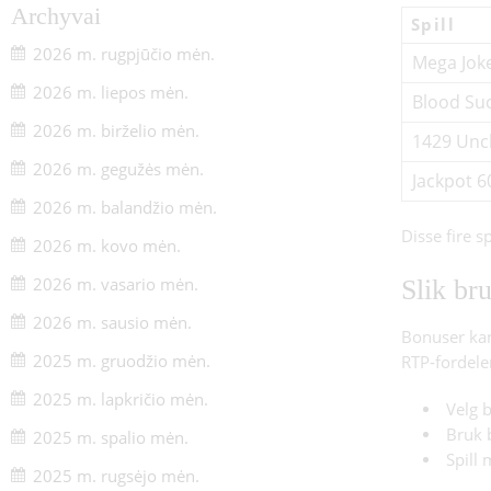
Archyvai
Spill
2026 m. rugpjūčio mėn.
Mega Jok
2026 m. liepos mėn.
Blood Su
2026 m. birželio mėn.
1429 Unc
2026 m. gegužės mėn.
Jackpot 6
2026 m. balandžio mėn.
Disse fire s
2026 m. kovo mėn.
Slik br
2026 m. vasario mėn.
2026 m. sausio mėn.
Bonuser kan
2025 m. gruodžio mėn.
RTP‑fordelen
2025 m. lapkričio mėn.
Velg 
Bruk 
2025 m. spalio mėn.
Spill 
2025 m. rugsėjo mėn.