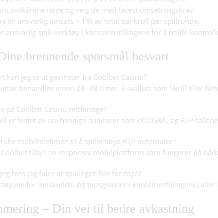
onusvilkårene nøye og velg de med lavest omsetningskrav.
nn en ansvarlig innsats – 1 % av total bankroll per spillrunde.
r ansvarlig spill‑verktøy i kontoinnstillingene for å holde kontroll
ine brennende spørsmål besvart
t kan jeg ta ut gevinster fra Coolbet Casino?
 uttak behandles innen 24–48 timer. E‑wallets som Skrill eller Nete
ne på Coolbet Casino rettferdige?
spill er testet av uavhengige auditorer som eCOGRA, og RTP‑tallene e
bruke mobiltelefonen til å spille høye RTP‑automater?
. Coolbet tilbyr en responsiv mobilplattform som fungerer på båd
jeg hvis jeg føler at spillingen blir for mye?
tøyene for innskudds‑ og tapsgrenser i kontoinnstillingene, eller
ering – Din vei til bedre avkastning