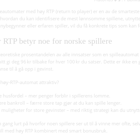
lleautomater med høy RTP (return to player) er en av de smartest
g hvordan du kan identifisere de mest lønnsomme spillene, utnytte
nybegynner eller erfaren spiller, vil du få konkrete tips som kan 
 RTP betyr noe for norske spillere
eoretiske prosentandelen av alle innsatser som en spilleautomat b
tt gi deg 96 kr tilbake for hver 100 kr du satser. Dette er ikke en 
nse til å gå opp i gevinst.
 høy‑RTP‑automat attraktiv?
 husfordel – mer penger forblir i spillerens lomme.
ere bankroll – færre store tap gjør at du kan spille lenger.
muligheter for store gevinster – med riktig strategi kan du utnyt
gang lurt på hvorfor noen spillere ser ut til å vinne mer ofte, s
pill med høy RTP kombinert med smart bonusbruk.