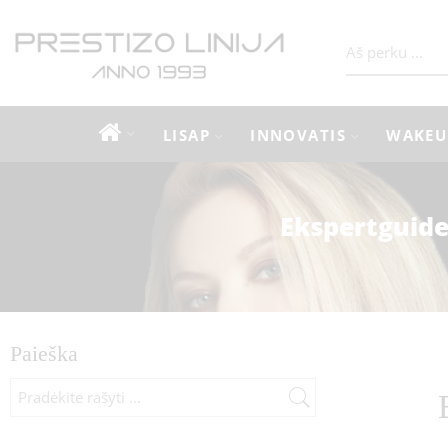
LISAP
INNOVATIS
WAKEU
Ekspertguide
Paieška