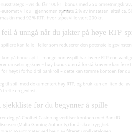
nusstrategi: Hvis du får 100 kr i bonus med 25 x omsetningskrav, 
‑automat vil du i gjennomsnitt miste 2 % av innsatsen, altså ca. 5
n maskin med 92 % RTP, hvor tapet ville vært 200 kr.
 feil å unngå når du jakter på høye RTP‑spi
 spillere kan falle i feller som reduserer den potensielle gevinst
r kun på bonusspill – mange bonusspill har lavere RTP enn vanlige
rer omsetningskrav – høy bonus uten å forstå kravene kan føre til
r for høyt i forhold til bankroll – dette kan tømme kontoen før d
g til spill med dokumentert høy RTP, og bruk kun en liten del av 
å treffe en gevinst.
 sjekkliste før du begynner å spille
trer deg på Coolbet Casino og verifiser kontoen med BankID.
lisensen (Malta Gaming Authority) for å sikre trygghet.
øye RTP‑automater ved hjelp av filteret i spillkatalogen.