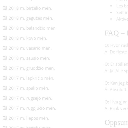
Les b
2018 m. birželio mėn.
Sett i
2018 m. gegužės mėn.
Aktive
2018 m. balandžio mėn.
FAQ – D
2018 m. kovo mėn.
Q: Hvor rask
2018 m. vasario mėn.
A: De fleste
2018 m. sausio mėn.
Q: Er spille
2017 m. gruodžio mėn.
A: Ja. Alle 
2017 m. lapkričio mėn.
Q: Kan jeg 
2017 m. spalio mėn.
A: Absolutt
2017 m. rugsėjo mėn.
Q: Hva gjør 
2017 m. rugpjūčio mėn.
A: Bruk verk
2017 m. liepos mėn.
Oppsumm