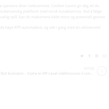
e sjansene dine i nettcasinoet. Coolbet Casino gir deg alt du
n brukervennlig plattform med norsk kundeservice. Ved å følge
arlig spill, kan du maksimere både moro og potensiell gevinst.
rsk de høye RTP‑automatene, og sett i gang med en veloverveid
KITAS
Slot Evolution – Come le VIP‑Level ridefiniscono il confronto tra slot classiche e slot moderne