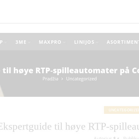
P
3ME
MAXPRO
LINIJOS
ASORTIMEN
 til høye RTP‑spilleautomater på C
Pradžia
Uncategorized
UNCATEGORIZE
Ekspertguide til høye RTP‑spille
Autorius
$ s
.
Publiku