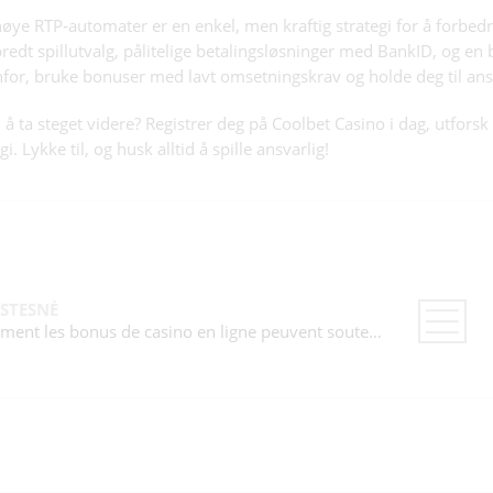
høye RTP‑automater er en enkel, men kraftig strategi for å forbedr
 bredt spillutvalg, pålitelige betalingsløsninger med BankID, og e
for, bruke bonuser med lavt omsetningskrav og holde deg til ansv
il å ta steget videre? Registrer deg på Coolbet Casino i dag, utfo
i. Lykke til, og husk alltid å spille ansvarlig!
STESNĖ
Comment les bonus de casino en ligne peuvent soutenir une pratique de jeu responsable grâce au partenariat avec GamCare