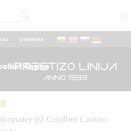
TAS
DIDMENA
oolbet Casino
D
automater på Coolbet Casino
otas
$ s