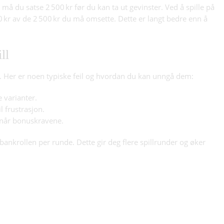
må du satse 2 500 kr før du kan ta ut gevinster. Ved å spille på
0 kr av de 2 500 kr du må omsette. Dette er langt bedre enn å
ll
en. Her er noen typiske feil og hvordan du kan unngå dem:
 varianter.
 frustrasjon.
u når bonuskravene.
bankrollen per runde. Dette gir deg flere spillrunder og øker