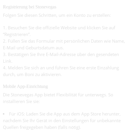
Registrierung bei Stonevegas
Folgen Sie diesen Schritten, um ein Konto zu erstellen:
Besuchen Sie die offizielle Website und klicken Sie auf
“Registrieren”.
Füllen Sie das Formular mit persönlichen Daten wie Name,
E-Mail und Geburtsdatum aus.
Bestätigen Sie Ihre E-Mail-Adresse über den gesendeten
Link.
Melden Sie sich an und führen Sie eine erste Einzahlung
durch, um Boni zu aktivieren.
Mobile App-Einrichtung
Die Stonevegas App bietet Flexibilität für unterwegs. So
installieren Sie sie:
Für iOS: Laden Sie die App aus dem App Store herunter,
nachdem Sie Ihr Gerät in den Einstellungen für unbekannte
Quellen freigegeben haben (falls nötig).