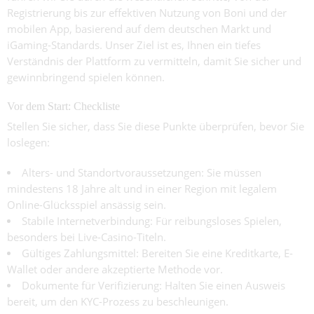
Registrierung bis zur effektiven Nutzung von Boni und der
mobilen App, basierend auf dem deutschen Markt und
iGaming-Standards. Unser Ziel ist es, Ihnen ein tiefes
Verständnis der Plattform zu vermitteln, damit Sie sicher und
gewinnbringend spielen können.
Vor dem Start: Checkliste
Stellen Sie sicher, dass Sie diese Punkte überprüfen, bevor Sie
loslegen:
Alters- und Standortvoraussetzungen: Sie müssen
mindestens 18 Jahre alt und in einer Region mit legalem
Online-Glücksspiel ansässig sein.
Stabile Internetverbindung: Für reibungsloses Spielen,
besonders bei Live-Casino-Titeln.
Gültiges Zahlungsmittel: Bereiten Sie eine Kreditkarte, E-
Wallet oder andere akzeptierte Methode vor.
Dokumente für Verifizierung: Halten Sie einen Ausweis
bereit, um den KYC-Prozess zu beschleunigen.