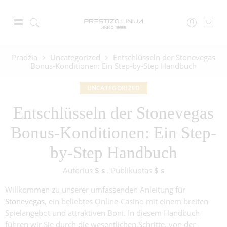
Pradžia
Uncategorized
Entschlüsseln der Stonevegas
Bonus-Konditionen: Ein Step-by-Step Handbuch
UNCATEGORIZED
Entschlüsseln der Stonevegas
Bonus-Konditionen: Ein Step-
by-Step Handbuch
Autorius
$ s
.
Publikuotas
$ s
Willkommen zu unserer umfassenden Anleitung für
Stonevegas
, ein beliebtes Online-Casino mit einem breiten
Spielangebot und attraktiven Boni. In diesem Handbuch
führen wir Sie durch die wesentlichen Schritte, von der