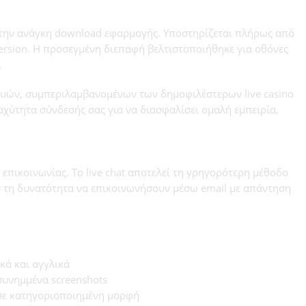
ς την ανάγκη download εφαρμογής. Υποστηρίζεται πλήρως από
 version. Η προσεγμένη διεπαφή βελτιστοποιήθηκε για οθόνες
.
ευών, συμπεριλαμβανομένων των δημοφιλέστερων live casino
αχύτητα σύνδεσής σας για να διασφαλίσει ομαλή εμπειρία.
πικοινωνίας. Το live chat αποτελεί τη γρηγορότερη μέθοδο
υν τη δυνατότητα να επικοινωνήσουν μέσω email με απάντηση
κά και αγγλικά
συνημμένα screenshots
σε κατηγοριοποιημένη μορφή