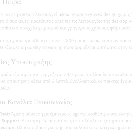
 Πείρα
η κινητή version λειτουργεί μέσω responsive web design χωρί
roid συσκευές, κρατώντας όλες τις τις λειτουργίες της desktop
αισθητικά στοιχεία χειρισμού και γρήγορους χρόνους φόρτωσης
ήστες έχουν πρόσβαση σε over 2.800 games μέσω κινητών συσκ
Η εξαιρετική quality streaming προσαρμόζεται αυτόματα στην τ
ίες Υποστήριξης
ομάδα εξυπηρέτησης εργάζεται 24/7 μέσω πολλαπλών καναλιών ε
όνο απάντησης κάτω από 2 λεπτά. Εναλλακτικά, οι παίκτες έχο
ωρών.
μα Κανάλια Επικοινωνίας
Chat:
Άμεση σύνδεση με έμπειρους agents, διαθέσιμο στα ελληνι
 Support:
Λεπτομερείς απαντήσεις σε πολύπλοκα ζητήματα με 
ection:
Πλούσια βάση γνώσης που καλύπτει κοινά ερωτήματα 