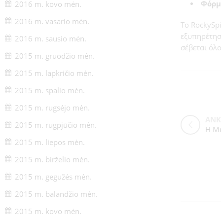
Φόρμ
2016 m. kovo mėn.
2016 m. vasario mėn.
Το RockySp
εξυπηρέτησ
2016 m. sausio mėn.
σέβεται όλο
2015 m. gruodžio mėn.
2015 m. lapkričio mėn.
2015 m. spalio mėn.
2015 m. rugsėjo mėn.
ANK
2015 m. rugpjūčio mėn.
2015 m. liepos mėn.
2015 m. birželio mėn.
2015 m. gegužės mėn.
2015 m. balandžio mėn.
2015 m. kovo mėn.