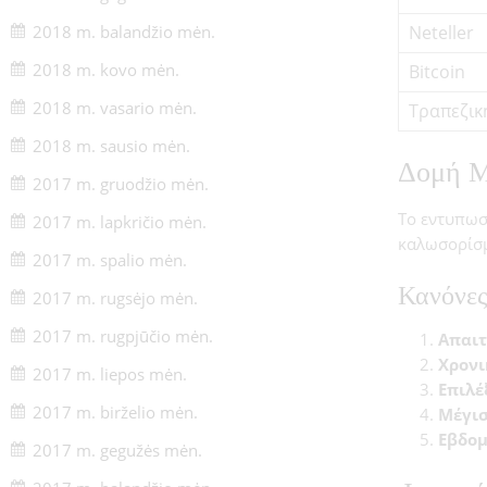
Neteller
2018 m. balandžio mėn.
Bitcoin
2018 m. kovo mėn.
2018 m. vasario mėn.
Τραπεζικ
2018 m. sausio mėn.
Δομή Μ
2017 m. gruodžio mėn.
Το εντυπωσ
2017 m. lapkričio mėn.
καλωσορίσμ
2017 m. spalio mėn.
Κανόνες
2017 m. rugsėjo mėn.
2017 m. rugpjūčio mėn.
Απαιτ
Χρονι
2017 m. liepos mėn.
Επιλέ
2017 m. birželio mėn.
Μέγισ
Εβδομ
2017 m. gegužės mėn.