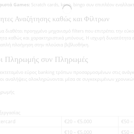
ριστά Games:
Scratch cards, keno, bingo συν επιπλέον εναλλακ
ητες Αναζήτησης καθώς και Φίλτρων
α διαθέτει προηγμένο μηχανισμό filters που επιτρέπει την εύκ
ητα καθώς και χαρακτηριστικά μπόνους. Η ισχυρή δυνατότητα ε
 απλή πλοήγηση στην πλούσια βιβλιοθήκη.
ι Πληρωμής συν Πληρωμές
εκτεταμένο εύρος banking τρόπων προσαρμοσμένων στις ανάγκ
 οι αναλήψεις ολοκληρώνονται μέσα σε συγκεκριμένων χρονικών
ηρωμής
ξεργασίας
tercard
€20 – €5.000
€50 –
€10 – €5.000
€50 –