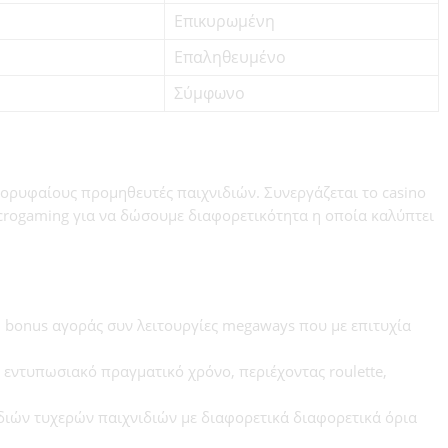
Επικυρωμένη
Επαληθευμένο
Σύμφωνο
 κορυφαίους προμηθευτές παιχνιδιών. Συνεργάζεται το casino
Microgaming για να δώσουμε διαφορετικότητα η οποία καλύπτει
 bonus αγοράς συν λειτουργίες megaways που με επιτυχία
εντυπωσιακό πραγματικό χρόνο, περιέχοντας roulette,
διών τυχερών παιχνιδιών με διαφορετικά διαφορετικά όρια