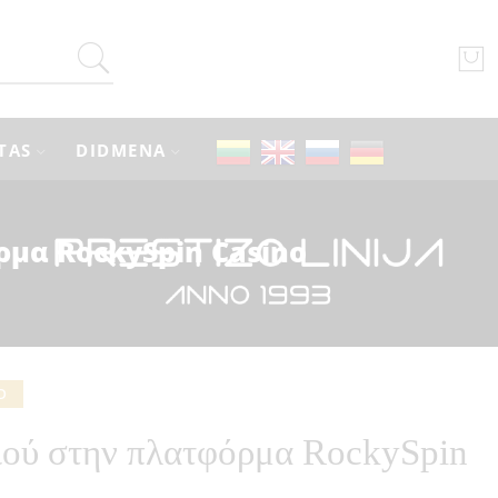
TAS
DIDMENA
ρμα RockySpin Casino
D
διού στην πλατφόρμα RockySpin