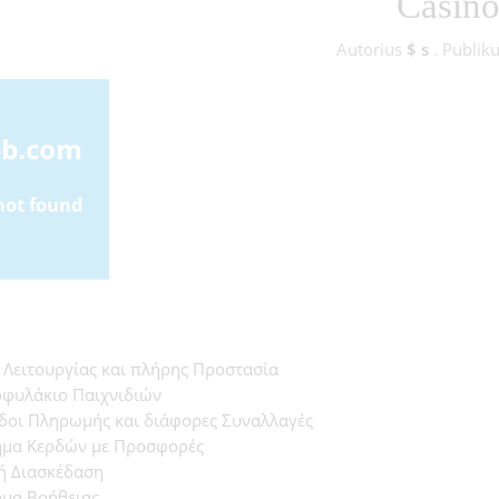
Casin
Autorius
$ s
.
Publiku
 Λειτουργίας και πλήρης Προστασία
φυλάκιο Παιχνιδιών
οι Πληρωμής και διάφορες Συναλλαγές
μα Κερδών με Προσφορές
ή Διασκέδαση
μα Βοήθειας