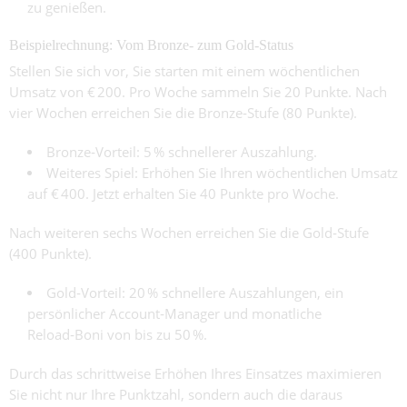
zu genießen.
Beispielrechnung: Vom Bronze‑ zum Gold‑Status
Stellen Sie sich vor, Sie starten mit einem wöchentlichen
Umsatz von € 200. Pro Woche sammeln Sie 20 Punkte. Nach
vier Wochen erreichen Sie die Bronze‑Stufe (80 Punkte).
Bronze‑Vorteil: 5 % schnellerer Auszahlung.
Weiteres Spiel: Erhöhen Sie Ihren wöchentlichen Umsatz
auf € 400. Jetzt erhalten Sie 40 Punkte pro Woche.
Nach weiteren sechs Wochen erreichen Sie die Gold‑Stufe
(400 Punkte).
Gold‑Vorteil: 20 % schnellere Auszahlungen, ein
persönlicher Account‑Manager und monatliche
Reload‑Boni von bis zu 50 %.
Durch das schrittweise Erhöhen Ihres Einsatzes maximieren
Sie nicht nur Ihre Punktzahl, sondern auch die daraus