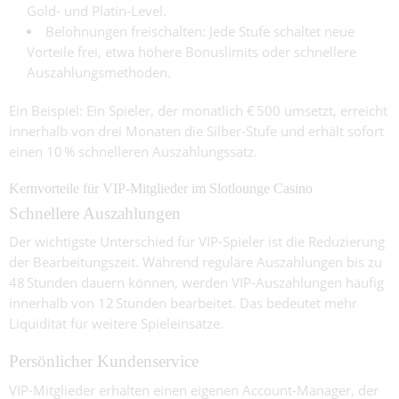
Gold‑ und Platin‑Level.
Belohnungen freischalten: Jede Stufe schaltet neue
Vorteile frei, etwa höhere Bonuslimits oder schnellere
Auszahlungsmethoden.
Ein Beispiel: Ein Spieler, der monatlich € 500 umsetzt, erreicht
innerhalb von drei Monaten die Silber‑Stufe und erhält sofort
einen 10 % schnelleren Auszahlungssatz.
Kernvorteile für VIP‑Mitglieder im Slotlounge Casino
Schnellere Auszahlungen
Der wichtigste Unterschied für VIP‑Spieler ist die Reduzierung
der Bearbeitungszeit. Während reguläre Auszahlungen bis zu
48 Stunden dauern können, werden VIP‑Auszahlungen häufig
innerhalb von 12 Stunden bearbeitet. Das bedeutet mehr
Liquidität für weitere Spieleinsätze.
Persönlicher Kundenservice
VIP‑Mitglieder erhalten einen eigenen Account‑Manager, der