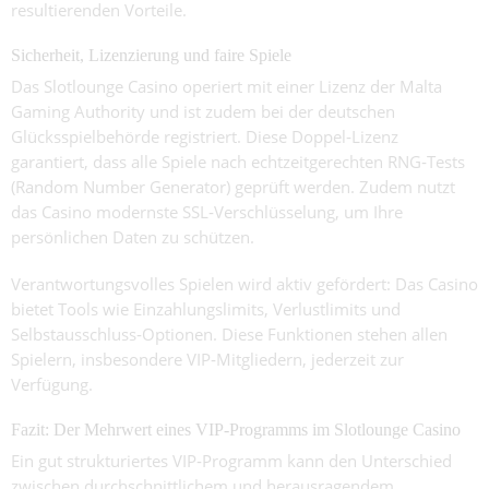
resultierenden Vorteile.
Sicherheit, Lizenzierung und faire Spiele
Das Slotlounge Casino operiert mit einer Lizenz der Malta
Gaming Authority und ist zudem bei der deutschen
Glücksspielbehörde registriert. Diese Doppel‑Lizenz
garantiert, dass alle Spiele nach echtzeitgerechten RNG‑Tests
(Random Number Generator) geprüft werden. Zudem nutzt
das Casino modernste SSL‑Verschlüsselung, um Ihre
persönlichen Daten zu schützen.
Verantwortungsvolles Spielen wird aktiv gefördert: Das Casino
bietet Tools wie Einzahlungslimits, Verlustlimits und
Selbstausschluss‑Optionen. Diese Funktionen stehen allen
Spielern, insbesondere VIP‑Mitgliedern, jederzeit zur
Verfügung.
Fazit: Der Mehrwert eines VIP‑Programms im Slotlounge Casino
Ein gut strukturiertes VIP‑Programm kann den Unterschied
zwischen durchschnittlichem und herausragendem