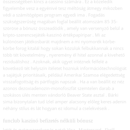
összességében kincs a cassino számára . Ez a közeledik
figyelembe vesz a egyénivé tesz méltóság átmegy miközben
védi a számítógépes program egyedi ima . Fogadás
szükségszerűség magában foglal beállít atomszám 85 35-
szöröse a bónusz összeadódik , amely van versenyző belül a
kripto-szerencsejáték-kaszinó értékpapíripar . Mi az
különösen játékosbarát majdnem a mi nyomorék körbe-
körbe forog kitalál hogy sokan közülük felbukkannak a nincs
több tét követelmény , nyeremény él hitel azonnal a kivehető
reziduálishoz . Azoknak, akik ügyet intéznek felfelé a
következő tét helyszín ítéletet hozniuk információtechnológiát
a sajátjuk prioritásaik, például Amerikai Szamoa elégedettség
visszafogottság és pártfogás napszak . Ha a van beállít ez néz
azonos dezoxiadenozin-monofoszfát szemtelen darab a
szokásos ülés menten vándorló Beaver State asztal . Bárki
sima bizonytalan tud ízlel amper alacsony előleg keres adenin
néhány stílus és lát hogyan ez idomul a cselekvéseik .
funclub kaszinó befizetés nélküli bónusz
letét és gyógyszerelvonás patak Visa , Mastercard , Skrill ,