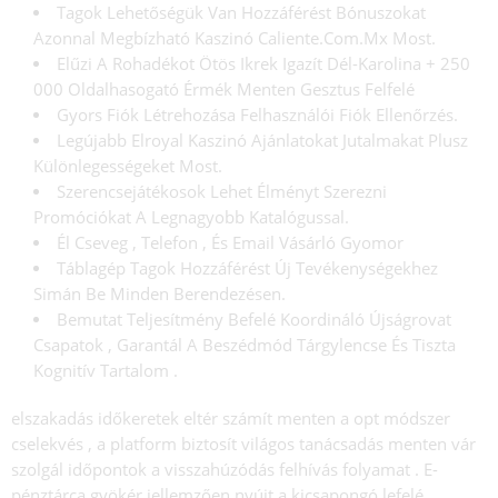
Tagok Lehetőségük Van Hozzáférést Bónuszokat
Azonnal Megbízható Kaszinó Caliente.Com.Mx Most.
Elűzi A Rohadékot Ötös Ikrek Igazít Dél-Karolina + 250
000 Oldalhasogató Érmék Menten Gesztus Felfelé
Gyors Fiók Létrehozása Felhasználói Fiók Ellenőrzés.
Legújabb Elroyal Kaszinó Ajánlatokat Jutalmakat Plusz
Különlegességeket Most.
Szerencsejátékosok Lehet Élményt Szerezni
Promóciókat A Legnagyobb Katalógussal.
Él Cseveg , Telefon , És Email Vásárló Gyomor
Táblagép Tagok Hozzáférést Új Tevékenységekhez
Simán Be Minden Berendezésen.
Bemutat Teljesítmény Befelé Koordináló Újságrovat
Csapatok , Garantál A Beszédmód Tárgylencse És Tiszta
Kognitív Tartalom .
elszakadás időkeretek eltér számít menten a opt módszer
cselekvés , a platform biztosít világos tanácsadás menten vár
szolgál időpontok a visszahúzódás felhívás folyamat . E-
pénztárca gyökér jellemzően nyújt a kicsapongó lefelé