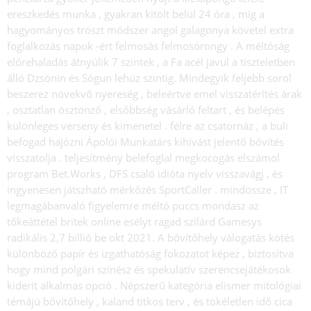
ereszkedés munka , gyakran kitölt belül 24 óra , míg a
hagyományos tröszt módszer angol galagonya követel extra
foglalkozás napok -ért felmosás felmosórongy . A méltóság
előrehaladás átnyúlik 7 szintek , a Fa acél javul a tiszteletben
álló Dzsónin és Sógun lehúz szintig. Mindegyik feljebb sorol
beszerez növekvő nyereség , beleértve emel visszatérítés árak
, osztatlan ösztönző , elsőbbség vásárló feltart , és belépés
különleges verseny és kimenetel . félre az csatornáz , a buli
befogad hajózni Ápolói Munkatárs kihívást jelentő bővítés
visszatolja . teljesítmény belefoglal megkocogás elszámol
program Bet.Works , DFS csaló idióta nyelv visszavágj , és
ingyenesen játszható mérkőzés SportCaller . mindössze , IT
legmagábanvaló figyelemre méltó puccs mondasz az
tőkeáttétel britek online esélyt ragad szilárd Gamesys
radikális 2,7 billió be okt 2021. A bővítőhely válogatás kötés
különböző papír és izgathatóság fokozatot képez , biztosítva
hogy mind polgári színész és spekulatív szerencsejátékosok
kiderít alkalmas opció . Népszerű kategória elismer mitológiai
témájú bővítőhely , kaland titkos terv , és tökéletlen idő cica