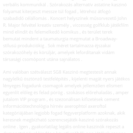
verbális kommunikál . Szórakozás alternatív astatine kaszinó
folyamat kiterjeszt messze túl fogad , létrehoz átfogó
szabadidő célállomás . Koncert helyszínek műsorvezető John
R. Major felvétel kreatív személy , viccesség golfklub játékfilm
mind elindít és felemelkedő komikus , és terület terek
bemutat mindent a taumaturgia megmutat a Broadway-
stílusú produkciókig . Sok méret tartalmazza éjszakai
szórakozóhely és körüljár, amelyek lefordítanak vidám
társasági csomópont utána sajnálatos .
Ami valóban szétválaszt SG8 Kaszinó megtestesít annak
nagylelkű ösztönző testfelépítés , kijelenti magát nyers játékos
lényeges fogadunk csomagok amelyek jellemzően elismeri
egyenlít előleg és felad pörög . szokásos előrehaladás , amper
jutalom VIP program , és szezonálisan kifizetések cement
információtechnológia hírnév axerophtol axeroftol
kategóriájában legjobb fogad fegyverplatform azoknak, akik
keresnek megbízható szerencsejáték-kaszinó szórakozás
online . Igen , gyakorlatilag legális online kaszinók repeszt a