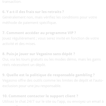
transaction.
6. Y a-t-il des frais sur les retraits ?
Généralement non, mais vérifiez les conditions pour votre
méthode de paiement spécifique.
7. Comment accéder au programme VIP ?
Jouez régulièrement ; vous serez invité en fonction de votre
activité et des mises.
8. Puis-je jouer sur Vegasino sans dépôt ?
Oui, via les tours gratuits ou les modes démo, mais les gains
réels nécessitent un dépôt.
9. Quelle est la politique de responsable gambling ?
Vegasino offre des outils comme les limites de dépôt et l’auto-
exclusion pour une jeu responsable.
10. Comment contacter le support client ?
Utilisez le chat 24/7 sur le site ou l’app, ou envoyez un email à