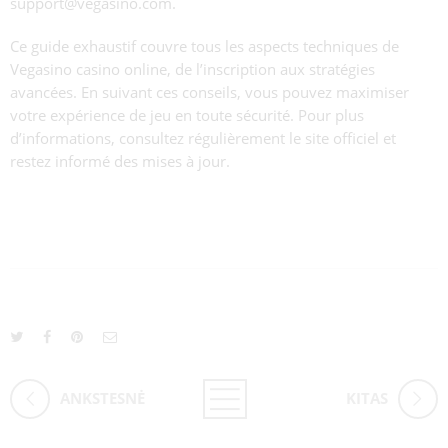
support@vegasino.com.
Ce guide exhaustif couvre tous les aspects techniques de
Vegasino casino online, de l’inscription aux stratégies
avancées. En suivant ces conseils, vous pouvez maximiser
votre expérience de jeu en toute sécurité. Pour plus
d’informations, consultez régulièrement le site officiel et
restez informé des mises à jour.
ANKSTESNĖ
KITAS