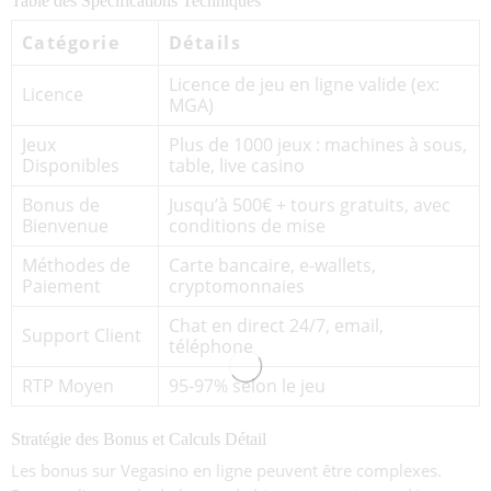
Table des Spécifications Techniques
Catégorie
Détails
Licence de jeu en ligne valide (ex:
Licence
MGA)
Jeux
Plus de 1000 jeux : machines à sous,
Disponibles
table, live casino
Bonus de
Jusqu’à 500€ + tours gratuits, avec
Bienvenue
conditions de mise
Méthodes de
Carte bancaire, e-wallets,
Paiement
cryptomonnaies
Chat en direct 24/7, email,
Support Client
téléphone
RTP Moyen
95-97% selon le jeu
Stratégie des Bonus et Calculs Détail
Les bonus sur Vegasino en ligne peuvent être complexes.