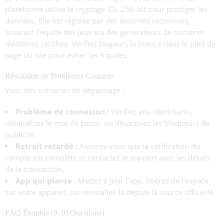
plateforme utilise le cryptage SSL 256-bit pour protéger les
données. Elle est régulée par des autorités reconnues,
assurant l’équité des jeux via des générateurs de nombres
aléatoires certifiés. Vérifiez toujours la licence dans le pied de
page du site pour éviter les fraudes.
Résolution de Problèmes Courants
Voici des scénarios de dépannage :
Problème de connexion :
Vérifiez vos identifiants,
réinitialisez le mot de passe, ou désactivez les bloqueurs de
publicité.
Retrait retardé :
Assurez-vous que la vérification du
compte est complète et contactez le support avec les détails
de la transaction.
App qui plante :
Mettez à jour l’app, libérez de l’espace
sur votre appareil, ou réinstallez-la depuis la source officielle.
FAQ Étendue (8-10 Questions)